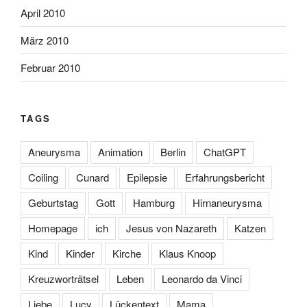
April 2010
März 2010
Februar 2010
TAGS
Aneurysma
Animation
Berlin
ChatGPT
Coiling
Cunard
Epilepsie
Erfahrungsbericht
Geburtstag
Gott
Hamburg
Hirnaneurysma
Homepage
ich
Jesus von Nazareth
Katzen
Kind
Kinder
Kirche
Klaus Knoop
Kreuzworträtsel
Leben
Leonardo da Vinci
Liebe
Lucy
Lückentext
Mama