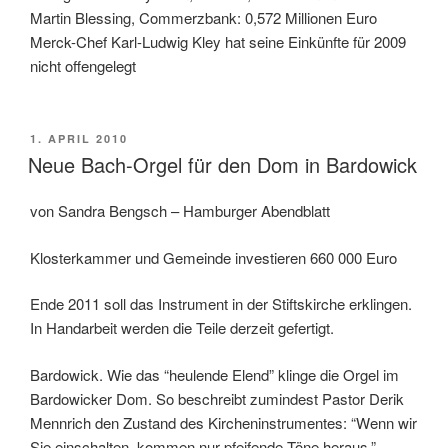
Martin Blessing, Commerzbank: 0,572 Millionen Euro
Merck-Chef Karl-Ludwig Kley hat seine Einkünfte für 2009
nicht offengelegt
POSTED
1. APRIL 2010
ON
Neue Bach-Orgel für den Dom in Bardowick
von Sandra Bengsch – Hamburger Abendblatt
Klosterkammer und Gemeinde investieren 660 000 Euro
Ende 2011 soll das Instrument in der Stiftskirche erklingen.
In Handarbeit werden die Teile derzeit gefertigt.
Bardowick. Wie das “heulende Elend” klinge die Orgel im
Bardowicker Dom. So beschreibt zumindest Pastor Derik
Mennrich den Zustand des Kircheninstrumentes: “Wenn wir
Sie einschalten, kommen nur pfeifende Töne heraus.”