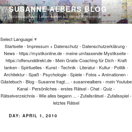
Skip
SUSANNE ALBERS BLOG
to
Notizen aus dem Leben warten auf deinen Kommentar
content
Select Language
▼
Startseite
-
Impressum + Datenschutz
-
Datenschutzerklärung
-
News
-
https://mystikonline.de - meine umfassende Mystikseite
-
https://offenunddirekt.de - Mein Gratis-Coaching für Dich
-
Kraft
tanken
-
Spirituelles
-
Kunst
-
Technik
-
Literatur
-
Kultur
-
Politik
-
Architektur
-
Spaß
-
Psychologie
-
Spiele
-
Fotos + Animationen
-
Gästebuch
-
Blog
-
Susanne fragt....
-
susannealbers - mein Youtube
Kanal
-
Persönliches
-
erstes Rätsel
-
Chat
-
Quiz
-
Rätselverzeichnis
-
Wie alles begann ...
-
Zufallsrätsel
-
Zufallsspiel
-
letztes Rätsel
DAY:
APRIL 1, 2010