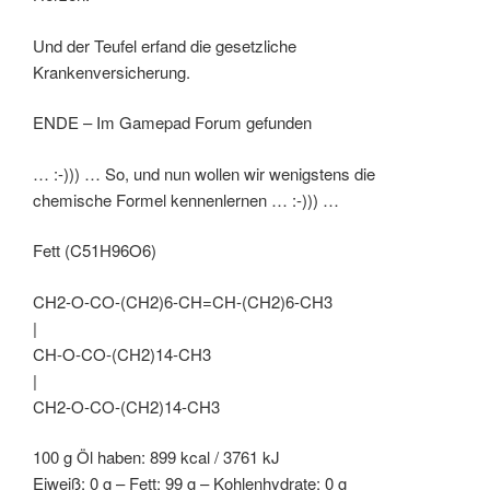
Und der Teufel erfand die gesetzliche
Krankenversicherung.
ENDE – Im Gamepad Forum gefunden
… :-))) … So, und nun wollen wir wenigstens die
chemische Formel kennenlernen … :-))) …
Fett (C51H96O6)
CH2-O-CO-(CH2)6-CH=CH-(CH2)6-CH3
|
CH-O-CO-(CH2)14-CH3
|
CH2-O-CO-(CH2)14-CH3
100 g Öl haben: 899 kcal / 3761 kJ
Eiweiß: 0 g – Fett: 99 g – Kohlenhydrate: 0 g