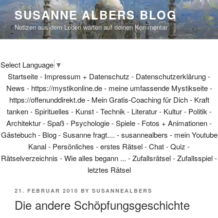
Skip
SUSANNE ALBERS BLOG
to
Notizen aus dem Leben warten auf deinen Kommentar
content
Select Language
▼
Startseite
-
Impressum + Datenschutz
-
Datenschutzerklärung
-
News
-
https://mystikonline.de - meine umfassende Mystikseite
-
https://offenunddirekt.de - Mein Gratis-Coaching für Dich
-
Kraft
tanken
-
Spirituelles
-
Kunst
-
Technik
-
Literatur
-
Kultur
-
Politik
-
Architektur
-
Spaß
-
Psychologie
-
Spiele
-
Fotos + Animationen
-
Gästebuch
-
Blog
-
Susanne fragt....
-
susannealbers - mein Youtube
Kanal
-
Persönliches
-
erstes Rätsel
-
Chat
-
Quiz
-
Rätselverzeichnis
-
Wie alles begann ...
-
Zufallsrätsel
-
Zufallsspiel
-
letztes Rätsel
POSTED
21. FEBRUAR 2010
BY
SUSANNEALBERS
ON
Die andere Schöpfungsgeschichte