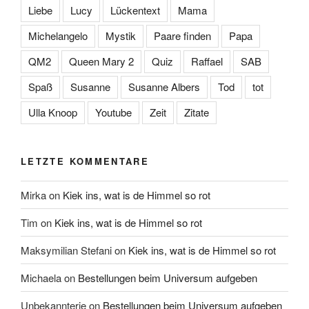
Liebe
Lucy
Lückentext
Mama
Michelangelo
Mystik
Paare finden
Papa
QM2
Queen Mary 2
Quiz
Raffael
SAB
Spaß
Susanne
Susanne Albers
Tod
tot
Ulla Knoop
Youtube
Zeit
Zitate
LETZTE KOMMENTARE
Mirka
on
Kiek ins, wat is de Himmel so rot
Tim
on
Kiek ins, wat is de Himmel so rot
Maksymilian Stefani
on
Kiek ins, wat is de Himmel so rot
Michaela
on
Bestellungen beim Universum aufgeben
Unbekannterie
on
Bestellungen beim Universum aufgeben