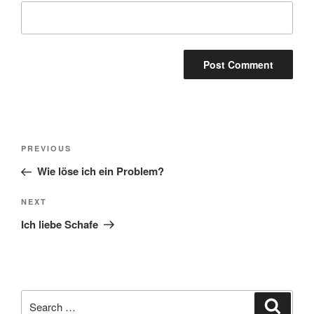
Post
Previous
PREVIOUS
navigation
Post
Wie löse ich ein Problem?
Next
NEXT
Post
Ich liebe Schafe
Search
Search