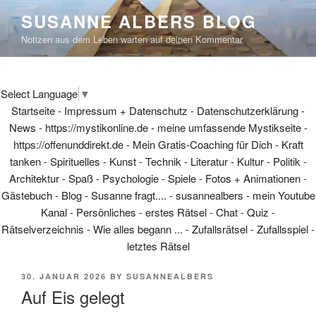
Skip
SUSANNE ALBERS BLOG
to
Notizen aus dem Leben warten auf deinen Kommentar
content
Select Language
▼
Startseite
-
Impressum + Datenschutz
-
Datenschutzerklärung
-
News
-
https://mystikonline.de - meine umfassende Mystikseite
-
https://offenunddirekt.de - Mein Gratis-Coaching für Dich
-
Kraft
tanken
-
Spirituelles
-
Kunst
-
Technik
-
Literatur
-
Kultur
-
Politik
-
Architektur
-
Spaß
-
Psychologie
-
Spiele
-
Fotos + Animationen
-
Gästebuch
-
Blog
-
Susanne fragt....
-
susannealbers - mein Youtube
Kanal
-
Persönliches
-
erstes Rätsel
-
Chat
-
Quiz
-
Rätselverzeichnis
-
Wie alles begann ...
-
Zufallsrätsel
-
Zufallsspiel
-
letztes Rätsel
POSTED
30. JANUAR 2026
BY
SUSANNEALBERS
ON
Auf Eis gelegt