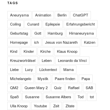
TAGS
Aneurysma
Animation
Berlin
ChatGPT
Coiling
Cunard
Epilepsie
Erfahrungsbericht
Geburtstag
Gott
Hamburg
Hirnaneurysma
Homepage
ich
Jesus von Nazareth
Katzen
Kind
Kinder
Kirche
Klaus Knoop
Kreuzworträtsel
Leben
Leonardo da Vinci
Liebe
Lucy
Lückentext
Mama
Michelangelo
Mystik
Paare finden
Papa
QM2
Queen Mary 2
Quiz
Raffael
SAB
Spaß
Susanne
Susanne Albers
Tod
tot
Ulla Knoop
Youtube
Zeit
Zitate