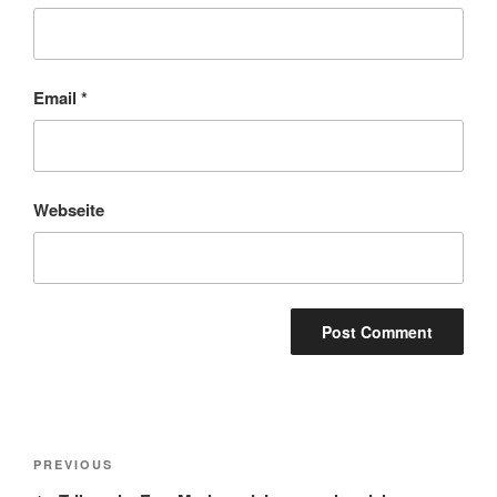
Email
*
Webseite
Post
Previous
PREVIOUS
navigation
Post