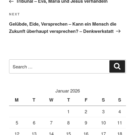
Tribunal – Eva, Maria und Jesus verhandeln
Next
NEXT
Post
Gelübde, Eide, Versprechen – Kann ein Mensch die
Zukunft überhaupt versprechen? – Denkwerkstatt
Search
Search
for:
Januar 2026
M
T
W
T
F
S
S
1
2
3
4
5
6
7
8
9
10
11
12
13
14
15
16
17
18