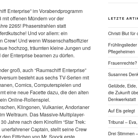
hiff Enterprise” im Vorabendprogramm
ß mit offenen Mündern vor der
LETZTE ARTI
hre 2265! Phaserstrahlen statt
erdkutsche! Und vor allem: ein
Christi Blut fü
en Crew! Und wenn Wissenschaftsoffizier
Frühlingslieder
aue hochzog, träumten kleine Jungen und
Pflegeheimen
der Enterprise beamen zu dürfen.
Frauenrechte? 
inder groß, auch “Raumschiff Enterprise”
Susannes Denk
niversum besteht aus sechs TV-Serien mit
omanen, Comics, Computerspielen und
Gelübde, Eide,
mt eine neue Facette dazu, die den alten
die Zukunft üb
ein Online-Rollenspiel.
Denkwerkstatt
enschen, Klingonen, Vulkanier, Andorianer
Auf Eis gelegt
 im Weltraum. Das Massive-Multiplayer-
30 Jahre nach dem Kinofilm “Star Trek:
Tribunal – Eva
s unerfahrener Captain, stellt seine Crew
Drei Stimmen –
den Fittichen von Mr. Spock erste