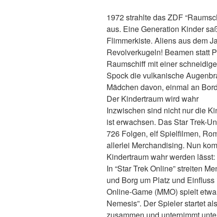
1972 strahlte das ZDF “Raumsc
aus. Eine Generation Kinder sa
Flimmerkiste. Aliens aus dem Ja
Revolverkugeln! Beamen statt Pf
Raumschiff mit einer schneidig
Spock die vulkanische Augenbr
Mädchen davon, einmal an Bord 
Der Kindertraum wird wahr
Inzwischen sind nicht nur die K
ist erwachsen. Das Star Trek-U
726 Folgen, elf Spielfilmen, R
allerlei Merchandising. Nun kom
Kindertraum wahr werden lässt: 
In “Star Trek Online” streiten M
und Borg um Platz und Einfluss
Online-Game (MMO) spielt etwa 
Nemesis”. Der Spieler startet al
zusammen und unternimmt unter 