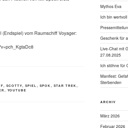
Mythos Eva
Ich bin wertvol
Pressemitteilu
fel (Endspiel) vom Raumschiff Voyager:
Geschenk für a
h?v=pch_KgtaDc8
Live-Chat mit 
27.08.2025
Ich stöhne für G
Manifest: Gefah
Sterbenden
FF
,
SCOTTY
,
SPIEL
,
SPOK
,
STAR TREK
,
ER
,
YOUTUBE
ARCHIV
März 2026
Februar 2026