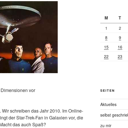
M
T
1
2
8
9
15
16
22
23
ue Dimensionen vor
SEITEN
Aktuelles
. Wir schreiben das Jahr 2010. Im Online-
selbst geschri
ingt der Star-Trek-Fan in Galaxien vor, die
: Macht das auch Spaß?
zu mir