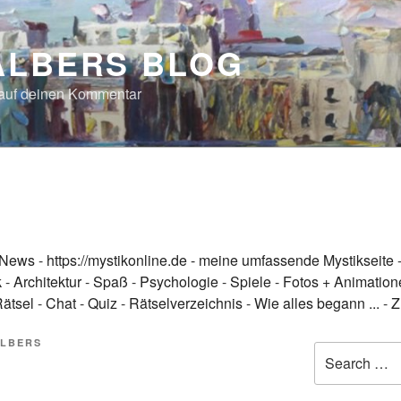
ALBERS BLOG
 auf deinen Kommentar
News
-
https://mystikonline.de - meine umfassende Mystikseite
k
-
Architektur
-
Spaß
-
Psychologie
-
Spiele
-
Fotos + Animation
Rätsel
-
Chat
-
Quiz
-
Rätselverzeichnis
-
Wie alles begann ...
-
Z
LBERS
Search
for: