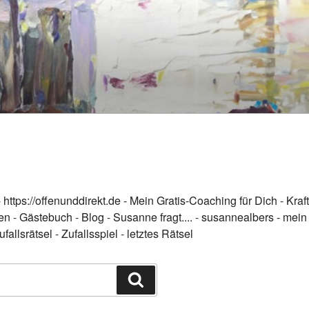
-
https://offenunddirekt.de - Mein Gratis-Coaching für Dich
-
Kraft
en
-
Gästebuch
-
Blog
-
Susanne fragt....
-
susannealbers - mein
ufallsrätsel
-
Zufallsspiel
-
letztes Rätsel
Search