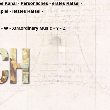
be Kanal
-
Persönliches
-
erstes Rätsel
-
spiel
-
letztes Rätsel
-
-
W
-
Xtraordinary Music
-
Y
-
Z