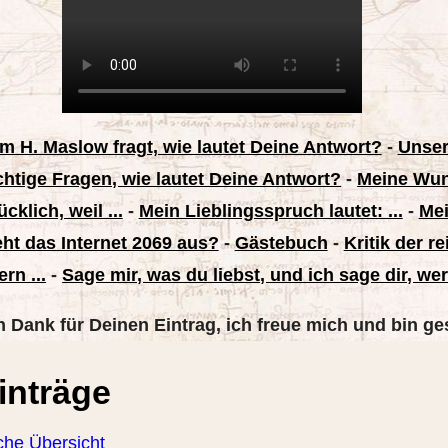
 H. Maslow fragt, wie lautet Deine Antwort?
-
Unser
htige Fragen, wie lautet Deine Antwort?
-
Meine Wun
cklich, weil ...
-
Mein Lieblingsspruch lautet: ...
-
Mei
eht das Internet 2069 aus?
-
Gästebuch
-
Kritik der r
ern ...
-
Sage mir, was du liebst, und ich sage dir, we
n Dank für Deinen Eintrag, ich freue mich und bin ge