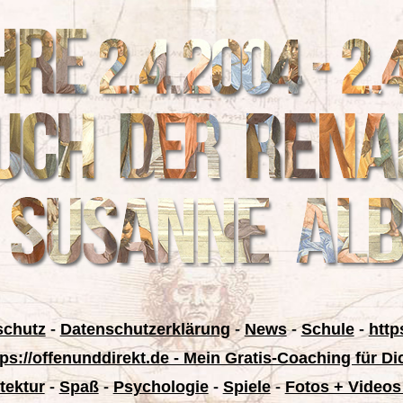
schutz
-
Datenschutzerklärung
-
News
-
Schule
-
http
tps://offenunddirekt.de - Mein Gratis-Coaching für Di
tektur
-
Spaß
-
Psychologie
-
Spiele
-
Fotos + Videos