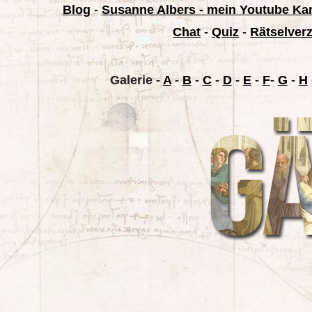
Blog
-
Susanne Albers - mein Youtube Ka
Chat
-
Quiz
-
Rätselver
Galerie
-
A
-
B
-
C
-
D
-
E
-
F
-
G
-
H