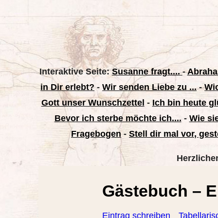
Interaktive Seite:
Susanne fragt....
-
Abraham
in Dir erlebt?
-
Wir senden Liebe zu ...
-
Wic
Gott unser Wunschzettel
-
Ich bin heute glü
Bevor ich sterbe möchte ich....
-
Wie si
Fragebogen
-
Stell dir mal vor, gest
Herzliche