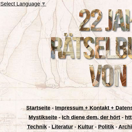
Select Language
▼
Startseite
-
Impressum + Kontakt + Daten
Mystikseite
-
Ich diene dem, der hört
-
ht
Technik
-
Literatur
-
Kultur
-
Politik
-
Archi