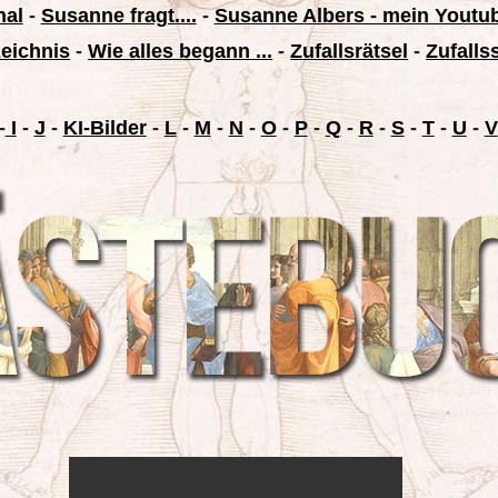
nal
-
Susanne fragt....
-
Susanne Albers - mein Youtu
zeichnis
-
Wie alles begann ...
-
Zufallsrätsel
-
Zufalls
-
I
-
J
-
KI-Bilder
-
L
-
M
-
N
-
O
-
P
-
Q
-
R
-
S
-
T
-
U
-
V