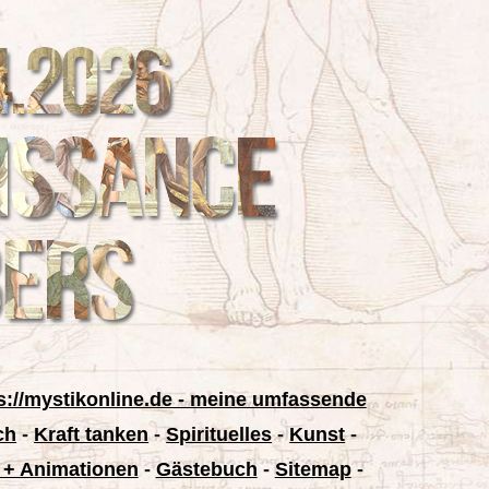
s://mystikonline.de - meine umfassende
ch
-
Kraft tanken
-
Spirituelles
-
Kunst
-
 + Animationen
-
Gästebuch
-
Sitemap
-