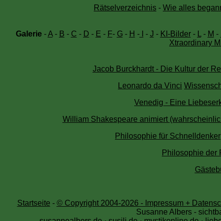
Rätselverzeichnis
-
Wie alles begann
Galerie
-
A
-
B
-
C
-
D
-
E
-
F
-
G
-
H
-
I
-
J
-
KI-Bilder
-
L
-
M
-
Xtraordinary M
Jacob Burckhardt - Die Kultur der Re
Leonardo da Vinci
Wissenscha
Venedig - Eine Liebeserk
William Shakespeare animiert (wahrscheinlich 
Philosophie für Schnelldenker
Philosophie der
Gästeb
Startseite
-
© Copyright 2004-
2026 - Impressum + Datensch
Susanne Albers - sichtb
susannealbers.de
·
susili.de
·
mystikonline.de
·
lieb