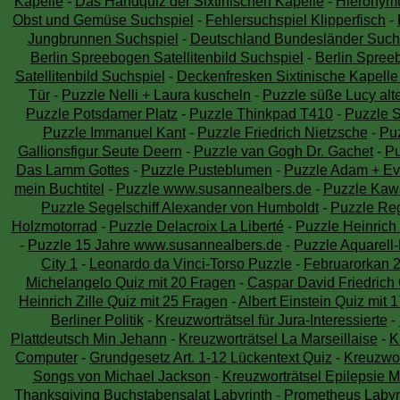
Kapelle
-
Das Handquiz der Sixtinischen Kapelle
-
Hieronym
Obst und Gemüse Suchspiel
-
Fehlersuchspiel Klipperfisch
-
Jungbrunnen Suchspiel
-
Deutschland Bundesländer Such
Berlin Spreebogen Satellitenbild Suchspiel
-
Berlin Spreeb
Satellitenbild Suchspiel
-
Deckenfresken Sixtinische Kapelle
Tür
-
Puzzle Nelli + Laura kuscheln
-
Puzzle süße Lucy al
Puzzle Potsdamer Platz
-
Puzzle Thinkpad T410
-
Puzzle S
Puzzle Immanuel Kant
-
Puzzle Friedrich Nietzsche
-
Pu
Gallionsfigur Seute Deern
-
Puzzle van Gogh Dr. Gachet
-
Pu
Das Lamm Gottes
-
Puzzle Pusteblumen
-
Puzzle Adam + Eva
mein Buchtitel
-
Puzzle www.susannealbers.de
-
Puzzle Kawa
Puzzle Segelschiff Alexander von Humboldt
-
Puzzle R
Holzmotorrad
-
Puzzle Delacroix La Liberté
-
Puzzle Heinrich 
-
Puzzle 15 Jahre www.susannealbers.de
-
Puzzle Aquarell
City 1
-
Leonardo da Vinci-Torso Puzzle
-
Februarorkan 
Michelangelo Quiz mit 20 Fragen
-
Caspar David Friedrich 
Heinrich Zille Quiz mit 25 Fragen
-
Albert Einstein Quiz mit 
Berliner Politik
-
Kreuzworträtsel für Jura-Interessierte
-
Plattdeutsch Min Jehann
-
Kreuzworträtsel La Marseillaise
-
K
Computer
-
Grundgesetz Art. 1-12 Lückentext Quiz
-
Kreuzwor
Songs von Michael Jackson
-
Kreuzworträtsel Epilepsie 
Thanksgiving Buchstabensalat Labyrinth
-
Prometheus Labyr