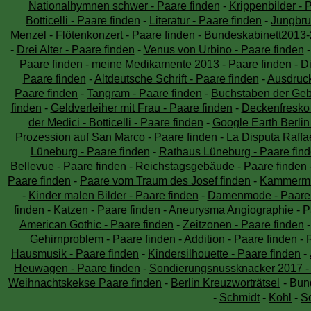
Nationalhymnen schwer - Paare finden
-
Krippenbilder - 
Botticelli - Paare finden
-
Literatur - Paare finden
-
Jungbru
Menzel - Flötenkonzert - Paare finden
-
Bundeskabinett2013-2
-
Drei Alter - Paare finden
-
Venus von Urbino - Paare finden
Paare finden
-
meine Medikamente 2013 - Paare finden
-
Di
Paare finden
-
Altdeutsche Schrift - Paare finden
-
Ausdruck
Paare finden
-
Tangram - Paare finden
-
Buchstaben der Geb
finden
-
Geldverleiher mit Frau - Paare finden
-
Deckenfresko 
der Medici - Botticelli - Paare finden
-
Google Earth Berlin
Prozession auf San Marco - Paare finden
-
La Disputa Raffae
Lüneburg - Paare finden
-
Rathaus Lüneburg - Paare fin
Bellevue - Paare finden
-
Reichstagsgebäude - Paare finden
Paare finden
-
Paare vom Traum des Josef finden
-
Kammermus
-
Kinder malen Bilder - Paare finden
-
Damenmode - Paare 
finden
-
Katzen - Paare finden
-
Aneurysma Angiographie - P
American Gothic - Paare finden
-
Zeitzonen - Paare finden
Gehirnproblem - Paare finden
-
Addition - Paare finden
-
Hausmusik - Paare finden
-
Kindersilhouette - Paare finden
-
Heuwagen - Paare finden
-
Sondierungsnussknacker 2017 - 
Weihnachtskekse Paare finden
-
Berlin Kreuzworträtsel
- Bun
-
Schmidt
-
Kohl
-
S