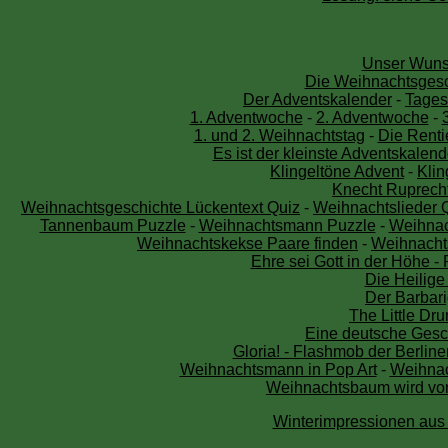
Unser Wuns
Die Weihnachtsgesc
Der Adventskalender
-
Tages
1. Adventwoche
-
2. Adventwoche
-
1. und 2. Weihnachtstag
-
Die Renti
Es ist der kleinste Adventskalend
Klingeltöne Advent
-
Kli
Knecht Ruprech
Weihnachtsgeschichte Lückentext Quiz
-
Weihnachtslieder 
Tannenbaum Puzzle
-
Weihnachtsmann Puzzle
-
Weihnac
Weihnachtskekse Paare finden
-
Weihnachts
Ehre sei Gott in der Höhe -
Die Heilige
Der Barbari
The Little D
Eine deutsche Gesc
Gloria! - Flashmob der Berlin
Weihnachtsmann in Pop Art
-
Weihnac
Weihnachtsbaum wird vo
Winterimpressionen aus