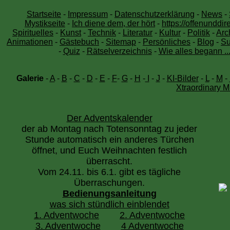
Startseite
-
Impressum
-
Datenschutzerklärung
-
News
-
Mystikseite
-
Ich diene dem, der hört
-
https://offenunddir
Spirituelles
-
Kunst
-
Technik
-
Literatur
-
Kultur
-
Politik
-
Arc
Animationen
-
Gästebuch
-
Sitemap
-
Persönliches
-
Blog
-
Su
-
Quiz
-
Rätselverzeichnis
-
Wie alles begann ..
Galerie
-
A
-
B
-
C
-
D
-
E
-
F
-
G
-
H
-
I
-
J
-
KI-Bilder
-
L
-
M
-
Xtraordinary M
Der Adventskalender
der ab Montag nach Totensonntag zu jeder
Stunde automatisch ein anderes Türchen
öffnet, und Euch Weihnachten festlich
überrascht.
Vom 24.11. bis 6.1. gibt es tägliche
Überraschungen.
Bedienungsanleitung
was sich stündlich einblendet
1. Adventwoche
2. Adventwoche
3. Adventwoche
4 Adventwoche