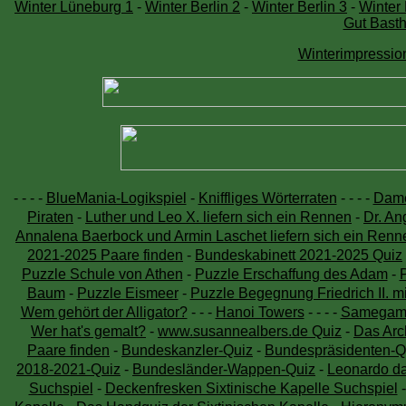
Winter Lüneburg 1
-
Winter Berlin 2
-
Winter Berlin 3
-
Winter 
Gut Basth
Winterimpressio
- -
- -
BlueMania-Logikspiel
-
Kniffliges Wörterraten
- - - -
Dam
Piraten
-
Luther und Leo X. liefern sich ein Rennen
-
Dr. An
Annalena Baerbock und Armin Laschet liefern sich ein Renn
2021-2025 Paare finden
-
Bundeskabinett 2021-2025 Quiz
Puzzle Schule von Athen
-
Puzzle Erschaffung des Adam
-
Baum
-
Puzzle Eismeer
-
Puzzle Begegnung Friedrich II. mi
Wem gehört der Alligator?
- - -
Hanoi Towers
- - - -
Samegam
Wer hat's gemalt?
-
www.susannealbers.de Quiz
-
Das Arch
Paare finden
-
Bundeskanzler-Quiz
-
Bundespräsidenten-Q
2018-2021-Quiz
-
Bundesländer-Wappen-Quiz
-
Leonardo da
Suchspiel
-
Deckenfresken Sixtinische Kapelle Suchspiel