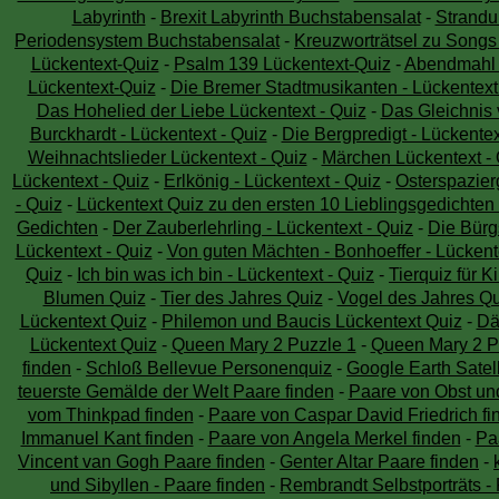
Labyrinth
-
Brexit Labyrinth Buchstabensalat
-
Strandu
Periodensystem Buchstabensalat
-
Kreuzworträtsel zu Song
Lückentext-Quiz
-
Psalm 139 Lückentext-Quiz
-
Abendmahl n
Lückentext-Quiz
-
Die Bremer Stadtmusikanten - Lückentext
Das Hohelied der Liebe Lückentext - Quiz
-
Das Gleichnis 
Burckhardt - Lückentext - Quiz
-
Die Bergpredigt - Lückentex
Weihnachtslieder Lückentext - Quiz
-
Märchen Lückentext - 
Lückentext - Quiz
-
Erlkönig - Lückentext - Quiz
-
Osterspazierg
- Quiz
-
Lückentext Quiz zu den ersten 10 Lieblingsgedichten
Gedichten
-
Der Zauberlehrling - Lückentext - Quiz
-
Die Bürgs
Lückentext - Quiz
-
Von guten Mächten - Bonhoeffer - Lückente
Quiz
-
Ich bin was ich bin - Lückentext - Quiz
-
Tierquiz für K
Blumen Quiz
-
Tier des Jahres Quiz
-
Vogel des Jahres Qu
Lückentext Quiz
-
Philemon und Baucis Lückentext Quiz
-
Dä
Lückentext Quiz
-
Queen Mary 2 Puzzle 1
-
Queen Mary 2 P
finden
-
Schloß Bellevue Personenquiz
-
Google Earth Satell
teuerste Gemälde der Welt Paare finden
-
Paare von Obst un
vom Thinkpad finden
-
Paare von Caspar David Friedrich fi
Immanuel Kant finden
-
Paare von Angela Merkel finden
-
Pa
Vincent van Gogh Paare finden
-
Genter Altar Paare finden
-
und Sibyllen - Paare finden
-
Rembrandt Selbstporträts -