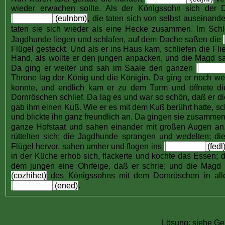
wieder erwachen sollte. Als der Königssohn sich der 
(eulnbm)
, die taten sich von selbst auseinand
taten sie sich wieder als eine Hecke zusammen. Im Sch
Jagdhunde liegen und schlafen, auf dem Dache saßen die
Flügel gesteckt. Und als er ins Haus kam, schliefen die Fl
Hand, als wollte er den jungen anpacken, und die Magd s
Da ging er weiter und sah im Saale den ganzen
Throne lag der König und die Königin. Da ging er noch weit
konnte, und endlich kam er zu dem Turm und öffnete d
Dornröschen schlief. Da lag es und war so schön, daß er d
gab ihm einen Kuß. Wie er es mit dem Kuß berührt hatte, s
und blickte ihn ganz freundlich an. Da gingen sie zusamme
ganze Hofstaat und sahen einander mit großen Augen a
rüttelten sich; die Jagdhunde sprangen und wedelten; 
Flügel hervor, sahen umher und flogen ins
(fedl
in der Küche erhob sich, flackerte und kochte das Essen; 
dem jungen eine Ohrfeige, daß er schrie; und die Magd 
(cozhihet)
des Königssohns mit dem Dornröschen in aller 
(ened)
.
Lösung: siehe G