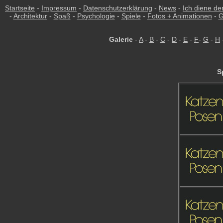
Startseite
-
Impressum
-
Datenschutzerklärung
-
News
-
Ich diene de
-
Architektur
-
Spaß
-
Psychologie
-
Spiele
-
Fotos + Animationen
-
G
Galerie
-
A
-
B
-
C
-
D
-
E
-
F
-
G
-
H
S