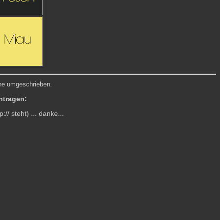
he umgeschrieben.
ntragen:
// steht) ... danke...