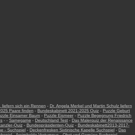
 liefern sich ein Rennen
-
Dr. Angela Merkel und Martin Schulz liefern
2025 Paare finden
-
Bundeskabinett 2021-2025 Quiz
-
Puzzle Geburt
uzzle Einsamer Baum
-
Puzzle Eismeer
-
Puzzle Begegnung Friedrich
rs
- -
Samegame
-
Deutschland Test
-
Das Malerquiz der Renaissance
anzler-Quiz
-
Bundespräsidenten-Quiz
-
Bundeskabinett2013-2017-
e - Suchspiel
-
Deckenfresken Sixtinische Kapelle Suchspiel
-
Das
hspiel
-
Arcimboldo Vertumnus - Obst und Gemüse Suchspiel
-