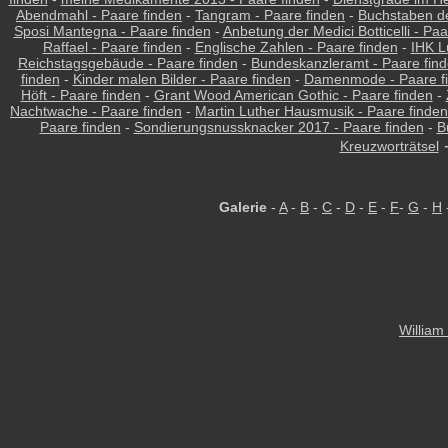
Abendmahl - Paare finden
-
Tangram - Paare finden
-
Buchstaben d
Sposi Mantegna - Paare finden
-
Anbetung der Medici Botticelli - Paa
Raffael - Paare finden
-
Englische Zahlen - Paare finden
-
IHK L
Reichstagsgebäude - Paare finden
-
Bundeskanzleramt - Paare fin
finden
-
Kinder malen Bilder - Paare finden
-
Damenmode - Paare f
Höft - Paare finden
-
Grant Wood American Gothic - Paare finden
-
Nachtwache - Paare finden
-
Martin Luther Hausmusik - Paare finden
Paare finden
-
Sondierungsnussknacker 2017 - Paare finden
-
B
Kreuzworträtsel
Galerie
-
A
-
B
-
C
-
D
-
E
-
F
-
G
-
H
William