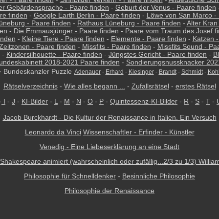
er Gebärdensprache - Paare finden
-
Geburt der Venus - Paare finden
re finden
-
Google Earth Berlin - Paare finden
-
Löwe von San Marco - 
üneburg - Paare finden
-
Rathaus Lüneburg - Paare finden
-
Alter Kran
den
-
Die Emmausjünger - Paare finden
-
Paare vom Traum des Josef f
inden
-
Kleine Tiere - Paare finden
-
Elemente - Paare finden
-
Katzen -
Zeitzonen - Paare finden
-
Missfits - Paare finden
-
Missfits Sound - Pa
-
Kindersilhouette - Paare finden
-
Jüngstes Gericht - Paare finden
-
B
undeskabinett 2018-2021 Paare finden
-
Sondierungsnussknacker 2021
-
Bundeskanzler Puzzle
Adenauer
-
Erhard
-
Kiesinger
-
Brandt
-
Schmidt
-
Koh
Rätselverzeichnis
-
Wie alles begann ...
-
Zufallsrätsel
-
erstes Rätsel
-
I
-
J
-
KI-Bilder
-
L
-
M
-
N
-
O
-
P
-
Quintessenz-KI-Bilder
-
R
-
S
-
T
-
Jacob Burckhardt - Die Kultur der Renaissance in Italien. Ein Versuch
Leonardo da Vinci
Wissenschaftler - Erfinder - Künstler
Venedig - Eine Liebeserklärung an eine Stadt
 Shakespeare animiert (wahrscheinlich oder zufällig...2/3 zu 1/3) Willia
Philosophie für Schnelldenker
-
Besinnliche Philosophie
Philosophie der Renaissance