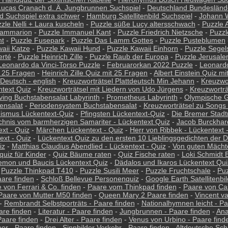
Lucas Cranach d. Ä. Jungbrunnen Suchspiel
-
Deutschland Bundesländ
ld Suchspiel extra schwer
-
Hamburg Satellitenbild Suchspiel
-
Johann W
zle Nelli + Laura kuscheln
-
Puzzle süße Lucy altersschwach
-
Puzzle A
lammarion
-
Puzzle Immanuel Kant
-
Puzzle Friedrich Nietzsche
-
Puzzl
ht
-
Puzzle Fusepark
-
Puzzle Das Lamm Gottes
-
Puzzle Pusteblumen
aii Katze
-
Puzzle Kawaii Hund
-
Puzzle Kawaii Einhorn
-
Puzzle Segel
erté
-
Puzzle Heinrich Zille
-
Puzzle Raub der Europa
-
Puzzle Jerusal
Leonardo da Vinci-Torso Puzzle
-
Februarorkan 2022 Puzzle
-
Leonardo
t 25 Fragen
-
Heinrich Zille Quiz mit 25 Fragen
-
Albert Einstein Quiz m
 Deutsch - english
-
Kreuzworträtsel Plattdeutsch Min Jehann
-
Kreuzwor
ntext Quiz
-
Kreuzworträtsel mit Liedern von Udo Jürgens
-
Kreuzworträ
ving Buchstabensalat Labyrinth
-
Prometheus Labyrinth
-
Olympische G
ensalat
-
Periodensystem Buchstabensalat
-
Kreuzworträtsel zu Songs
ismus Lückentext-Quiz
-
Pfingsten Lückentext-Quiz
-
Die Bremer Stadt
chnis vom barmherzigen Samariter - Lückentext Quiz
-
Jacob Burckhard
xt - Quiz
-
Märchen Lückentext - Quiz
-
Herr von Ribbek - Lückentext 
ext - Quiz
-
Lückentext Quiz zu den ersten 10 Lieblingsgedichten der 
iz
-
Matthias Claudius Abendlied - Lückentext - Quiz
-
Von guten Mächte
quiz für Kinder
-
Quiz Bäume raten
-
Quiz Fische raten
-
Loki Schmidt 
emon und Baucis Lückentext Quiz
-
Dädalos und Ikaros Lückentext Qui
-
Puzzle Thinkpad T410
-
Puzzle Susili Meer
-
Puzzle Fruchtschale
-
Pu
are finden
-
Schloß Bellevue Personenquiz
-
Google Earth Satellitenbi
 von Ferrari & Co. finden
-
Paare vom Thinkpad finden
-
Paare von Cas
Paare von Mutter M50 finden
-
Queen Mary 2 Paare finden
-
Vincent v
-
Rembrandt Selbstporträts - Paare finden
-
Nationalhymnen leicht - Pa
aare finden
-
Literatur - Paare finden
-
Jungbrunnen - Paare finden
-
Ana
Paare finden
-
Drei Alter - Paare finden
-
Venus von Urbino - Paare find
er - Paare finden
-
Sinnbilder Verkehr - Paare finden
-
Altdeutsche Schr