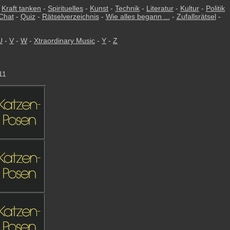
-
Kraft tanken
-
Spirituelles
-
Kunst
-
Technik
-
Literatur
-
Kultur
-
Politik
Chat
-
Quiz
-
Rätselverzeichnis
-
Wie alles begann ...
-
Zufallsrätsel
-
U
-
V
-
W
-
Xtraordinary Music
-
Y
-
Z
11