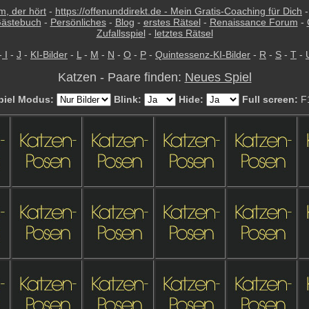
m, der hört
-
https://offenunddirekt.de - Mein Gratis-Coaching für Dich
ästebuch
-
Persönliches
-
Blog
-
erstes Rätsel
-
Renaissance Forum
-
Zufallsspiel
-
letztes Rätsel
-
I
-
J
-
KI-Bilder
-
L
-
M
-
N
-
O
-
P
-
Quintessenz-KI-Bilder
-
R
-
S
-
T
-
Katzen - Paare finden:
Neues Spiel
piel Modus:
Blink:
Hide:
Full screen:
F