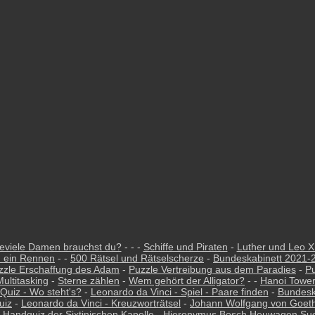
eviele Damen brauchst du?
- - -
Schiffe und Piraten
-
Luther und Leo X.
h ein Rennen
- -
500 Rätsel und Rätselscherze
-
Bundeskabinett 2021-
zzle Erschaffung des Adam
-
Puzzle Vertreibung aus dem Paradies
-
P
Multitasking
-
Sterne zählen
-
Wem gehört der Alligator?
- -
Hanoi Towe
 Quiz - Wo steht's?
-
Leonardo da Vinci - Spiel - Paare finden
-
Bundesk
uiz
-
Leonardo da Vinci - Kreuzworträtsel
-
Johann Wolfgang von Goeth
 Handquiz der Sixtinischen Kapelle
-
Hieronymus Bosch Heuwagen Suc