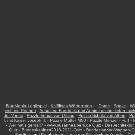
-
BlueMania-Logikspiel
-
Kniffliges Wörterraten
- -
Dame
-
Snake
-
Wi
sich ein Rennen
-
Annalena Baerbock und Armin Laschet liefern sic
der Venus
-
Puzzle Venus von Urbino
-
Puzzle Schule von Athen
-
Pu
II. mit Kaiser Joseph II.
-
Puzzle Mutter M50
-
Puzzle Menzel - Fuß
-
- Wer hat's gemalt?
-
www.susannealbers.de Quiz
-
Das Architektur
Quiz
-
Bundeskabinett2018-2021-Quiz
-
Bundesländer-Wappen-Q
Sibyllen- und Prophetenquiz aus der Sixtinischen Kapelle
-
Das