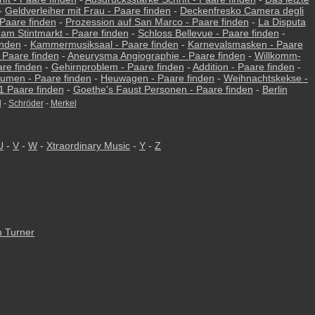
-
Geldverleiher mit Frau - Paare finden
-
Deckenfresko Camera degli
Paare finden
-
Prozession auf San Marco - Paare finden
-
La Disputa
 am Stintmarkt - Paare finden
-
Schloss Bellevue - Paare finden
-
inden
-
Kammermusiksaal - Paare finden
-
Karnevalsmasken - Paare
 Paare finden
-
Aneurysma Angiographie - Paare finden
-
Willkomm-
are finden
-
Gehirnproblem - Paare finden
-
Addition - Paare finden
-
lumen - Paare finden
-
Heuwagen - Paare finden
-
Weihnachtskekse -
 Paare finden
-
Goethe's Faust Personen - Paare finden
-
Berlin
l
-
Schröder
-
Merkel
U
-
V
-
W
-
Xtraordinary Music
-
Y
-
Z
m Turner