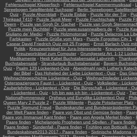
Fehlersuchspiel Klipperfisch
-
Fehlersuchspiel Kammermusiksaal
-
Spreebogen Satellitenbild Suchspiel
-
Berlin Spreebogen Satellitenbi
Quiz
-
Puzzle Ahornblatt
-
Puzzle Eisbär
-
Puzzle Vor der Tür
-
Puz
Thinkpad T410
-
Puzzle Susili Meer
-
Puzzle Fruchtschale
-
Puzzle F
Deern
-
Puzzle van Gogh Dr. Gachet
-
Puzzle van Gogh Sternennac
Puzzle mein Buchtitel
-
Puzzle www.susannealbers.de
-
Puzzle Kaw
Giuliano de' Medici
-
Puzzle Holzmotorrad
-
Puzzle Delacroix La Lib
Farbkasten
-
Puzzle Grüße vom Mars
-
Puzzle Forgotten City 1
-
Caspar David Friedrich Quiz mit 25 Fragen
-
Ernst Barlach Quiz mi
Politik
-
Kreuzworträtsel für Jura-Interessierte
-
Kreuzworträtsel
Kreuzworträtsel zum Computer
-
Grundgesetz Art. 1-12 Lücke
Medikamente
-
Heidi Kabel Buchstabensalat Labyrinth
-
Thanksgi
Buchstabensalat
-
Strandurlaub Buchstabensalat
-
Bayern Buchstab
Quiz
-
Psalm 139 Lückentext-Quiz
-
Abendmahl nach Luther's Katech
der Bibel
-
Das Hohelied der Liebe Lückentext - Quiz
-
Das Glei
Weihnachtsgeschichte Lückentext - Quiz
-
Weihnachtslieder Lückente
Osterspaziergang Faust I. - Lückentext - Quiz
-
Volkslieder - Lückent
Zauberlehrling - Lückentext - Quiz
-
Die Bürgschaft - Lückentext - Qu
- Lückentext - Quiz
-
Ich bin was ich bin - Lückentext - Quiz
-
Tier
Nationalhymnenquiz
-
Orpheus und Eurydike Lückentext Quiz
-
Phil
Queen Mary 2 Puzzle 2
-
Puzzle Wildente
-
Puzzle Potsdamer Platz
-
Puzzle Sigmund Freud
-
Bundeskanzler und Bundespräsidenten Pa
der Welt Paare finden
-
Paare von Obst und Gemüse finden
-
Paare
Paare von Immanuel Kant finden
-
Paare von Angela Merkel finden
-
Paare finden
-
Michelangelo Propheten und Sibyllen - Paare finden
Paare finden
-
Sündenfall - Paare finden
-
Frühling von Botticelli - P
Bundeskabinett2013-2017 - Paare finden
-
Sixtinische Madonna - 
finden
-
meine Medikamente 2013 - Paare finden
-
Dienstgrade im He