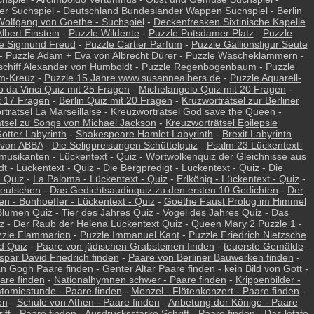
er Suchspiel
-
Deutschland Bundesländer Wappen Suchspiel
-
Berlin
olfgang von Goethe - Suchspiel
-
Deckenfresken Sixtinische Kapelle
lbert Einstein
-
Puzzle Wildente
-
Puzzle Potsdamer Platz
-
Puzzle
e Sigmund Freud
-
Puzzle Cartier Parfum
-
Puzzle Gallionsfigur Seute
-
Puzzle Adam + Eva von Albrecht Dürer
-
Puzzle Wäscheklammern
-
schiff Alexander von Humboldt
-
Puzzle Regenbogenbaum
-
Puzzle
em-Kreuz
-
Puzzle 15 Jahre www.susannealbers.de
-
Puzzle Aquarell-
 da Vinci Quiz mit 25 Fragen
-
Michelangelo Quiz mit 20 Fragen
-
it 17 Fragen
-
Berlin Quiz mit 20 Fragen
-
Kruzworträtsel zur Berliner
trätsel La Marseillaise
-
Kreuzworträtsel God save the Queen
-
tsel zu Songs von Michael Jackson
-
Kreuzworträtsel Epilepsie
ötter Labyrinth
-
Shakespeare Hamlet Labyrinth
-
Brexit Labyrinth
 von ABBA
-
Die Seligpreisungen Schüttelquiz
-
Psalm 23 Lückentext-
musikanten - Lückentext - Quiz
-
Wortwolkenquiz der Gleichnisse aus
t - Lückentext - Quiz
-
Die Bergpredigt - Lückentext - Quiz
-
Die
- Quiz
-
La Paloma - Lückentext - Quiz
-
Erlkönig - Lückentext - Quiz
-
Deutschen
-
Das Gedichtsaudioquiz zu den ersten 10 Gedichten
-
Der
n - Bonhoeffer - Lückentext - Quiz
-
Goethe Faust Prolog im Himmel
Blumen Quiz
-
Tier des Jahres Quiz
-
Vogel des Jahres Quiz
-
Das
z
-
Der Raub der Helena Lückentext Quiz
-
Queen Mary 2 Puzzle 1
-
zzle Flammarion
-
Puzzle Immanuel Kant
-
Puzzle Friedrich Nietzsche
ld Quiz
-
Paare von jüdischen Grabsteinen finden
-
teuerste Gemälde
par David Friedrich finden
-
Paare von Berliner Bauwerken finden
-
an Gogh Paare finden
-
Genter Altar Paare finden
-
kein Bild von Gott -
are finden
-
Nationalhymnen schwer - Paare finden
-
Krippenbilder -
tomiestunde - Paare finden
-
Menzel - Flötenkonzert - Paare finden
-
en
-
Schule von Athen - Paare finden
-
Anbetung der Könige - Paare
ift - Paare finden
-
Ausdrucksstarke Schrift - Paare finden
-
Das letzte