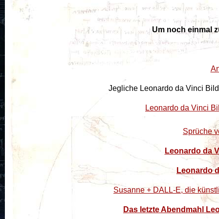
Um noch einmal zu 
An
Jegliche Leonardo da Vinci Bild
Leonardo da Vinci Bi
Sprüche v
Leonardo da Vi
Leonardo da
Susanne + DALL-E, die künstli
Das letzte Abendmahl Leon