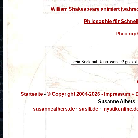
William Shakespeare animiert (wahrsche
Philosophie für Schnel
Philosop
Startseite
-
© Copyright 2004-
2026 - Impressum + D
Susanne Albers -
susannealbers.de
·
susili.de
·
mystikonline.d