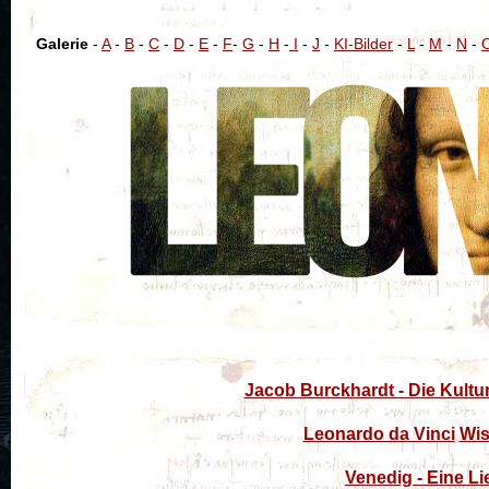
Galerie
-
A
-
B
-
C
-
D
-
E
-
F
-
G
-
H
-
I
-
J
-
KI-Bilder
-
L
-
M
-
N
-
Jacob Burckhardt - Die Kultur
Leonardo da Vinci
Wis
Venedig - Eine Li