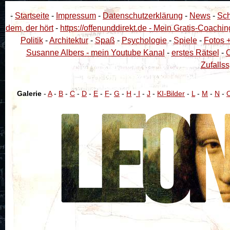
-
Startseite
-
Impressum
-
Datenschutzerklärung
-
News
-
Sch
dem, der hört
-
https://offenunddirekt.de - Mein Gratis-Coachin
Politik
-
Architektur
-
Spaß
-
Psychologie
-
Spiele
-
Fotos 
Susanne Albers - mein Youtube Kanal
-
erstes Rätsel
-
C
Zufallss
Galerie
-
A
-
B
-
C
-
D
-
E
-
F
-
G
-
H
-
I
-
J
-
KI-Bilder
-
L
-
M
-
N
-