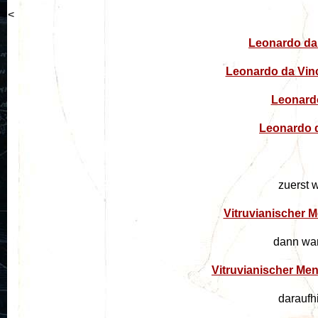
<
Leonardo da 
Leonardo da Vinc
Leonardo
Leonardo d
zuerst 
Vitruvianischer 
dann war
Vitruvianischer Me
daraufh