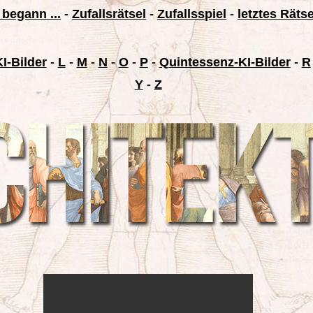
 begann ...
-
Zufallsrätsel
-
Zufallsspiel
-
letztes Räts
I-Bilder
-
L
-
M
-
N
-
O
-
P
-
Quintessenz-KI-Bilder
-
R
Y
-
Z