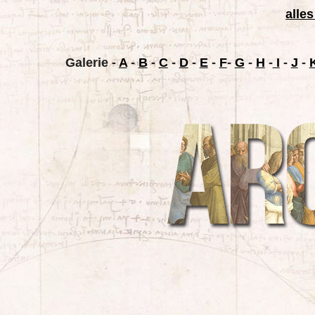
alles
Galerie
-
A
-
B
-
C
-
D
-
E
-
F
-
G
-
H
-
I
-
J
-
K