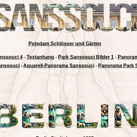
Potsdam Schlösser und Gärten
nssouci 4
-
Textanhang
-
Park Sanssouci Bilder 1
-
Panoram
anssouci
-
Aquarell-Panorama Sanssouci
-
Panorama Park 