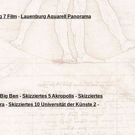
 7 Film
-
Lauenburg Aquarell Panorama
4 Big Ben
-
Skizziertes 5 Akropolis
-
Skizziertes
ra
-
Skizziertes 10 Universität der Künste 2
-