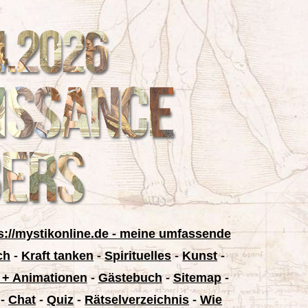
s://mystikonline.de - meine umfassende
ch
-
Kraft tanken
-
Spirituelles
-
Kunst
-
 + Animationen
-
Gästebuch
-
Sitemap
-
-
Chat
-
Quiz
-
Rätselverzeichnis
-
Wie