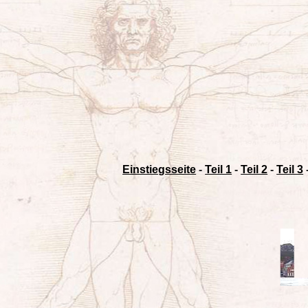
Einstiegsseite
-
Teil 1
-
Teil 2
-
Teil 3