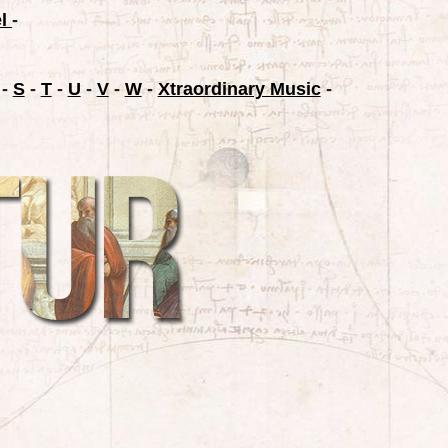
el
-
-
S
-
T
-
U
-
V
-
W
-
Xtraordinary Music
-