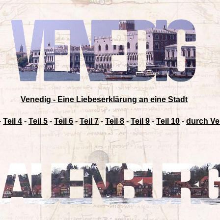
Venedig - Eine Liebeserklärung an eine Stadt
-
Teil 4
-
Teil 5
-
Teil 6
-
Teil 7
-
Teil 8
-
Teil 9
-
Teil 10
-
durch Ve