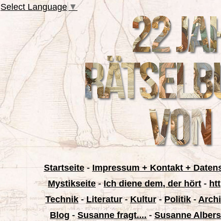
Select Language
▼
Startseite
-
Impressum + Kontakt + Daten
Mystikseite
-
Ich diene dem, der hört
-
ht
Technik
-
Literatur
-
Kultur
-
Politik
-
Archi
Blog
-
Susanne fragt....
-
Susanne Albers