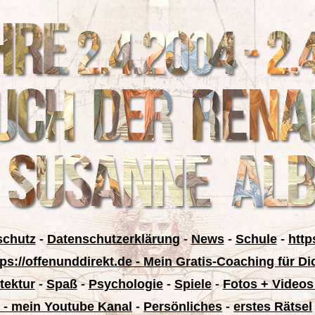
schutz
-
Datenschutzerklärung
-
News
-
Schule
-
http
tps://offenunddirekt.de - Mein Gratis-Coaching für Di
tektur
-
Spaß
-
Psychologie
-
Spiele
-
Fotos + Videos
 - mein Youtube Kanal
-
Persönliches
-
erstes Rätsel