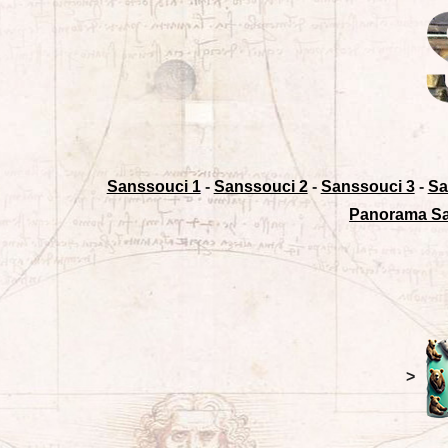
Sanssouci 1
-
Sanssouci 2
-
Sanssouci 3
-
Sa
Panorama S
>