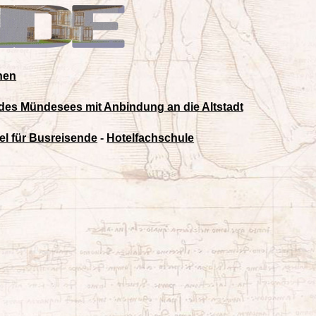
nen
des Mündesees mit Anbindung an die Altstadt
el für Busreisende
-
Hotelfachschule