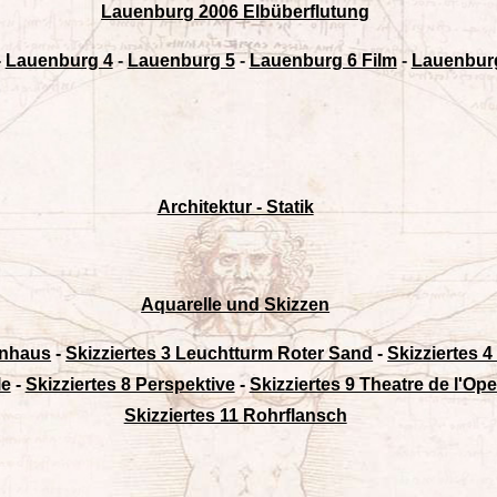
Lauenburg 2006 Elbüberflutung
-
Lauenburg 4
-
Lauenburg 5
-
Lauenburg 6 Film
-
Lauenburg
Architektur - Statik
Aquarelle und Skizzen
rnhaus
-
Skizziertes 3 Leuchtturm Roter Sand
-
Skizziertes 
le
-
Skizziertes 8 Perspektive
-
Skizziertes 9 Theatre de l'Ope
Skizziertes 11 Rohrflansch