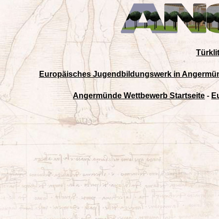
Türkl
Europäisches Jugendbildungswerk in Angermünde
Angermünde Wettbewerb Startseite
-
E