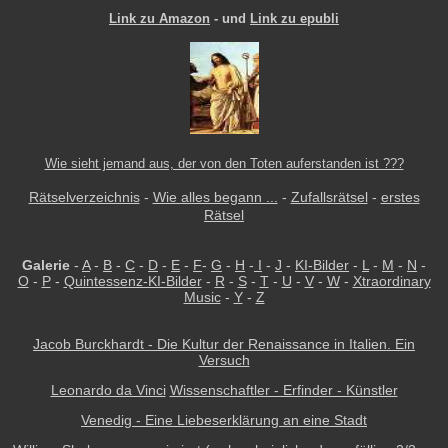
Link zu Amazon
- und
Link zu epubli
Wie sieht jemand aus, der von den Toten auferstanden ist ???
Rätselverzeichnis
-
Wie alles begann ...
-
Zufallsrätsel
-
erstes
Rätsel
Galerie
-
A
-
B
-
C
-
D
-
E
-
F
-
G
-
H
-
I
-
J
-
KI-Bilder
-
L
-
M
-
N
-
O
-
P
-
Quintessenz-KI-Bilder
-
R
-
S
-
T
-
U
-
V
-
W
-
Xtraordinary
Music
-
Y
-
Z
Jacob Burckhardt - Die Kultur der Renaissance in Italien. Ein
Versuch
Leonardo da Vinci
Wissenschaftler - Erfinder - Künstler
Venedig - Eine Liebeserklärung an eine Stadt