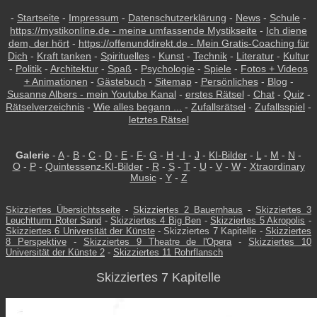
-
Startseite
-
Impressum
-
Datenschutzerklärung
-
News
-
Schule
-
https://mystikonline.de - meine umfassende Mystikseite
-
Ich diene
dem, der hört
-
https://offenunddirekt.de - Mein Gratis-Coaching für
Dich
-
Kraft tanken
-
Spirituelles
-
Kunst
-
Technik
-
Literatur
-
Kultur
-
Politik
-
Architektur
-
Spaß
-
Psychologie
-
Spiele
-
Fotos + Videos
+ Animationen
-
Gästebuch
-
Sitemap
-
Persönliches
-
Blog
-
Susanne Albers - mein Youtube Kanal
-
erstes Rätsel
-
Chat
-
Quiz
-
Rätselverzeichnis
-
Wie alles begann ...
-
Zufallsrätsel
-
Zufallsspiel
-
letztes Rätsel
Galerie
-
A
-
B
-
C
-
D
-
E
-
F
-
G
-
H
-
I
-
J
-
KI-Bilder
-
L
-
M
-
N
-
O
-
P
-
Quintessenz-KI-Bilder
-
R
-
S
-
T
-
U
-
V
-
W
-
Xtraordinary
Music
-
Y
-
Z
Skizziertes Übersichtsseite
-
Skizziertes 2 Bauernhaus
-
Skizziertes 3
Leuchtturm Roter Sand
-
Skizziertes 4 Big Ben
-
Skizziertes 5 Akropolis
-
Skizziertes 6 Universität der Künste
- Skizziertes 7 Kapitelle -
Skizziertes
8 Perspektive
-
Skizziertes 9 Theatre de l'Opera
-
Skizziertes 10
Universität der Künste 2
-
Skizziertes 11 Rohrflansch
Skizziertes 7 Kapitelle