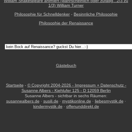
William Shakespeare animiert (wahrscheinlich oder zufällig...2/3 zu
1/3) William Turner
Philosophie für Schnelldenker
-
Besinnliche Philosophie
Philosophie der Renaissance
Gästebuch
Startseite
-
© Copyright 2004-
2026 - Impressum + Datenschutz -
Susanne Albers - Kiehlufer 125 - D 12059 Berlin
Susanne Albers - sichtbar in sechs Räumen:
susannealbers.de
·
susili.de
·
mystikonline.de
·
liebesmystik.de
·
kindermystik.de
·
offenunddirekt.de