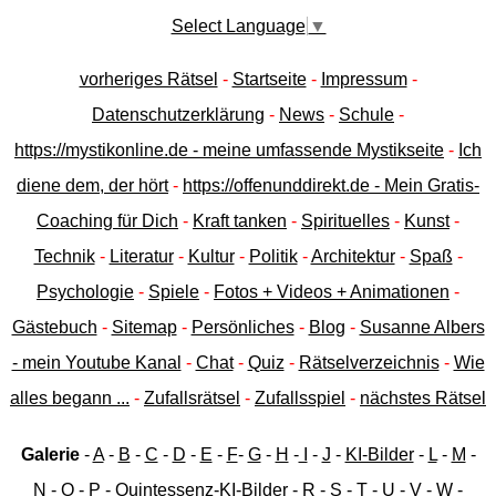
Select Language
▼
vorheriges Rätsel
-
Startseite
-
Impressum
-
Datenschutzerklärung
-
News
-
Schule
-
https://mystikonline.de - meine umfassende Mystikseite
-
Ich
diene dem, der hört
-
https://offenunddirekt.de - Mein Gratis-
Coaching für Dich
-
Kraft tanken
-
Spirituelles
-
Kunst
-
Technik
-
Literatur
-
Kultur
-
Politik
-
Architektur
-
Spaß
-
Psychologie
-
Spiele
-
Fotos + Videos + Animationen
-
Gästebuch
-
Sitemap
-
Persönliches
-
Blog
-
Susanne Albers
- mein Youtube Kanal
-
Chat
-
Quiz
-
Rätselverzeichnis
-
Wie
alles begann ...
-
Zufallsrätsel
-
Zufallsspiel
-
nächstes Rätsel
Galerie
-
A
-
B
-
C
-
D
-
E
-
F
-
G
-
H
-
I
-
J
-
KI-Bilder
-
L
-
M
-
N
-
O
-
P
-
Quintessenz-KI-Bilder
-
R
-
S
-
T
-
U
-
V
-
W
-