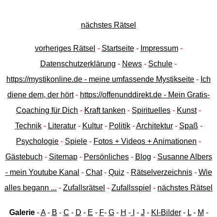
nächstes Rätsel
vorheriges Rätsel
-
Startseite
-
Impressum
-
Datenschutzerklärung
-
News
-
Schule
-
https://mystikonline.de - meine umfassende Mystikseite
-
Ich
diene dem, der hört
-
https://offenunddirekt.de - Mein Gratis-
Coaching für Dich
-
Kraft tanken
-
Spirituelles
-
Kunst
-
Technik
-
Literatur
-
Kultur
-
Politik
-
Architektur
-
Spaß
-
Psychologie
-
Spiele
-
Fotos + Videos + Animationen
-
Gästebuch
-
Sitemap
-
Persönliches
-
Blog
-
Susanne Albers
- mein Youtube Kanal
-
Chat
-
Quiz
-
Rätselverzeichnis
-
Wie
alles begann ...
-
Zufallsrätsel
-
Zufallsspiel
-
nächstes Rätsel
Galerie
-
A
-
B
-
C
-
D
-
E
-
F
-
G
-
H
-
I
-
J
-
KI-Bilder
-
L
-
M
-