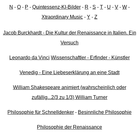
N
-
O
-
P
-
Quintessenz-KI-Bilder
-
R
-
S
-
T
-
U
-
V
-
W
-
Xtraordinary Music
-
Y
-
Z
Jacob Burckhardt - Die Kultur der Renaissance in Italien. Ein
Versuch
Leonardo da Vinci
Wissenschaftler - Erfinder - Künstler
Venedig - Eine Liebeserklärung an eine Stadt
William Shakespeare animiert (wahrscheinlich oder
zufällig...2/3 zu 1/3) William Turner
Philosophie für Schnelldenker
-
Besinnliche Philosophie
Philosophie der Renaissance