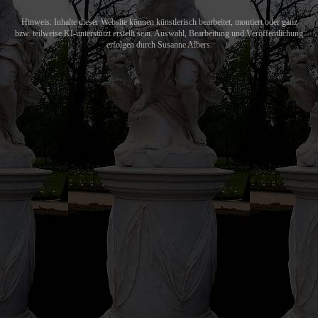
Hinweis: Inhalte dieser Website können künstlerisch bearbeitet, montiert oder ganz
bzw. teilweise KI-unterstützt erstellt sein. Auswahl, Bearbeitung und Veröffentlichung
erfolgen durch Susanne Albers.