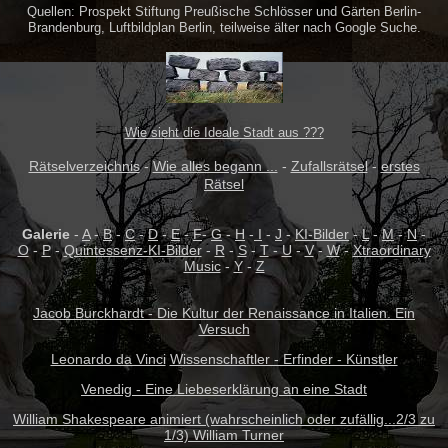
Quellen: Prospekt Stiftung Preußische Schlösser und Gärten Berlin-
Brandenburg, Luftbildplan Berlin, teilweise älter nach Google Suche.
Wie sieht die Ideale Stadt aus ???
Rätselverzeichnis
-
Wie alles begann ...
-
Zufallsrätsel
-
erstes
Rätsel
Galerie
-
A
-
B
-
C
-
D
-
E
-
F
-
G
-
H
-
I
-
J
-
KI-Bilder
-
L
-
M
-
N
-
O
-
P
-
Quintessenz-KI-Bilder
-
R
-
S
-
T
-
U
-
V
-
W
-
Xtraordinary
Music
-
Y
-
Z
Jacob Burckhardt - Die Kultur der Renaissance in Italien. Ein
Versuch
Leonardo da Vinci
Wissenschaftler - Erfinder - Künstler
Venedig - Eine Liebeserklärung an eine Stadt
William Shakespeare animiert (wahrscheinlich oder zufällig...2/3 zu
1/3) William Turner