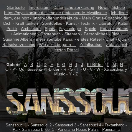
-
Startseite
-
Impressum
-
Datenschutzerklärung
-
News
-
Schule
-
https://mystikonline.de - meine umfassende Mystikseite
-
Ich diene
dem, der hört
-
https://offenunddirekt.de - Mein Gratis-Coaching für
Dich
-
Kraft tanken
-
Spirituelles
-
Kunst
-
Technik
-
Literatur
-
Kultur
-
Politik
-
Architektur
-
Spaß
-
Psychologie
-
Spiele
-
Fotos + Videos
+ Animationen
-
Gästebuch
-
Sitemap
-
Persönliches
-
Blog
-
Susanne Albers - mein Youtube Kanal
-
erstes Rätsel
-
Chat
-
Quiz
-
Rätselverzeichnis
-
Wie alles begann ...
-
Zufallsrätsel
-
Zufallsspiel
-
letztes Rätsel
Galerie
-
A
-
B
-
C
-
D
-
E
-
F
-
G
-
H
-
I
-
J
-
KI-Bilder
-
L
-
M
-
N
-
O
-
P
-
Quintessenz-KI-Bilder
-
R
-
S
-
T
-
U
-
V
-
W
-
Xtraordinary
Music
-
Y
-
Z
Sanssouci 1 -
Sanssouci 2
-
Sanssouci 3
-
Sanssouci 4
-
Textanhang
-
Park Sanssouci Bilder 1
-
Panorama Neues Palais
-
Panorama