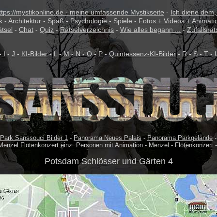
ttps://mystikonline.de - meine umfassende Mystikseite
-
Ich diene dem,
k
-
Architektur
-
Spaß
-
Psychologie
-
Spiele
-
Fotos + Videos + Animati
ätsel
-
Chat
-
Quiz
-
Rätselverzeichnis
-
Wie alles begann ...
-
Zufallsrät
-
I
-
J
-
KI-Bilder
-
L
-
M
-
N
-
O
-
P
-
Quintessenz-KI-Bilder
-
R
-
S
-
T
-
Park Sanssouci Bilder 1
-
Panorama Neues Palais
-
Panorama Parkgelände
Menzel Flötenkonzert einz. Personen mit Animation
-
Menzel - Flötenkonzert 
Potsdam Schlösser und Gärten 4