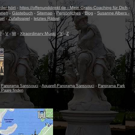
 der hört
-
https://offenunddirekt.de - Mein Gratis-Coaching für Dich
-
onen
-
Gästebuch
-
Sitemap
-
Persönliches
-
Blog
-
Susanne Albers -
sel
-
Zufallsspiel
-
letztes Rätsel
U
-
V
-
W
-
Xtraordinary Music
-
Y
-
Z
-
Panorama Sanssouci
-
Aquarell-Panorama Sanssouci
-
Panorama Park
- Paare finden