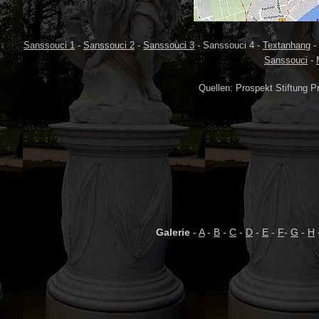
Sanssouci 1
-
Sanssouci 2
-
Sanssouci 3
- Sanssouci 4 -
Textanhang
-
Sanssouci
-
Quellen: Prospekt Stiftung P
Galerie
-
A
-
B
-
C
-
D
-
E
-
F
-
G
-
H