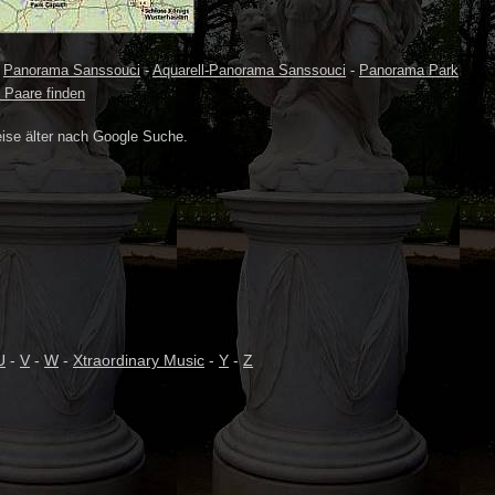
-
Panorama Sanssouci
-
Aquarell-Panorama Sanssouci
-
Panorama Park
- Paare finden
eise älter nach Google Suche.
U
-
V
-
W
-
Xtraordinary Music
-
Y
-
Z