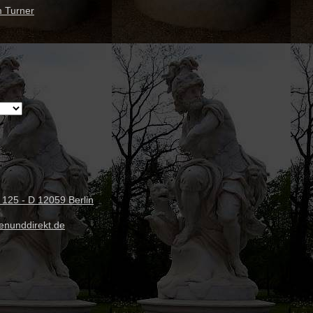
m Turner
 125 - D 12059 Berlin
fenunddirekt.de