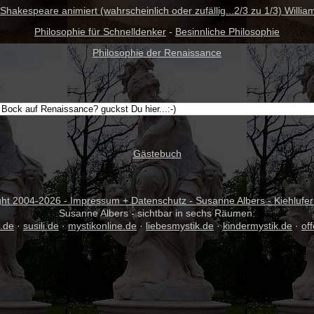
 Shakespeare animiert (wahrscheinlich oder zufällig...2/3 zu 1/3) Willia
Philosophie für Schnelldenker
-
Besinnliche Philosophie
Philosophie der Renaissance
Gästebuch
ght 2004-
2026 - Impressum + Datenschutz - Susanne Albers - Kiehlufer
Susanne Albers - sichtbar in sechs Räumen:
.de
·
susili.de
·
mystikonline.de
·
liebesmystik.de
·
kindermystik.de
·
of