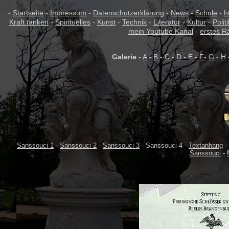
-
Startseite
-
Impressum
-
Datenschutzerklärung
-
News
-
Schule
-
h
Kraft tanken
-
Spirituelles
-
Kunst
-
Technik
-
Literatur
-
Kultur
-
Politi
mein Youtube Kanal
-
erstes R
Galerie
-
A
-
B
-
C
-
D
-
E
-
F
-
G
-
H
Sanssouci 1
-
Sanssouci 2
-
Sanssouci 3
- Sanssouci 4 -
Textanhang
-
Sanssouci
-