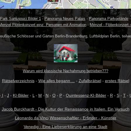
Park Sanssouci Bilder 1
-
Panorama Neues Palais
-
Panorama Parkgelände
Menzel Flötenkonzert einz. Personen mit Animation
-
Menzel - Flötenkonzert 
reußische Schlösser und Gärten Berlin-Brandenburg, Luftbildplan Berlin, teilw
Warum wird klassische Nachahmung betrieben???
Rätselverzeichnis
-
Wie alles begann ...
-
Zufallsrätsel
-
erstes Rätsel
-
I
-
J
-
KI-Bilder
-
L
-
M
-
N
-
O
-
P
-
Quintessenz-KI-Bilder
-
R
-
S
-
T
-
Jacob Burckhardt - Die Kultur der Renaissance in Italien. Ein Versuch
Leonardo da Vinci
Wissenschaftler - Erfinder - Künstler
Venedig - Eine Liebeserklärung an eine Stadt