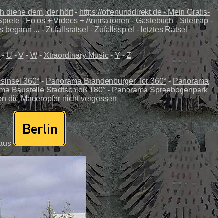
ch diene dem, der hört
-
https://offenunddirekt.de - Mein Gratis-
Spiele
-
Fotos + Videos + Animationen
-
Gästebuch
-
Sitemap
-
s begann ...
-
Zufallsrätsel
-
Zufallsspiel
-
letztes Rätsel
-
U
-
V
-
W
-
Xtraordinary Music
-
Y
-
Z
insel 360°
-
Panorama Brandenburger Tor 360°
-
Panorama
a Baustelle Stadtschloß 180°
-
Panorama Spreebogenpark
en die Maueropfer nicht vergessen
aus