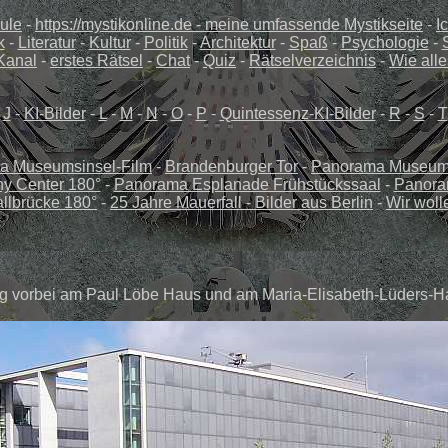
ule
-
https://mystikonline.de - meine umfassende Mystikseite
-
I
k
-
Literatur
-
Kultur
-
Politik
-
Architektur
-
Spaß
-
Psychologie
-
Kanal
-
erstes Rätsel
-
Chat
-
Quiz
-
Rätselverzeichnis
-
Wie alle
-
J
-
KI-Bilder
-
L
-
M
-
N
-
O
-
P
-
Quintessenz-KI-Bilder
-
R
-
S
-
T
a Museumsinsel-Film
-
Brandenburger Tor
-
Panorama Museums
y Center 180°
-
Panorama Esplanade Frühstückssaal
-
Panoram
llbrücke 180°
-
25 Jahre Mauerfall - Bilder aus Berlin
-
Wir woll
g vorbei am Paul Löbe Haus und am
Maria-Elisabeth-Lüders-H