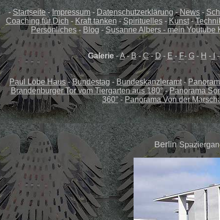
-
Startseite
-
Impressum
-
Datenschutzerklärung
-
News
-
Sch
Coaching für Dich
-
Kraft tanken
-
Spirituelles
-
Kunst
-
Techni
Persönliches
-
Blog
-
Susanne Albers - mein Youtube 
Galerie
-
A
-
B
-
C
-
D
-
E
-
F
-
G
-
H
-
I
Paul Löbe Haus
-
Bundestag
-
Bundeskanzleramt
-
Panoram
Brandenburger Tor vom Tiergarten aus 180°
-
Panorama Son
360°
-
Panorama Von der Marscha
Berlin
Spaziergan