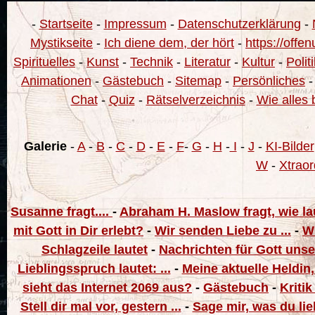
-
Startseite
-
Impressum
-
Datenschutzerklärung
-
Mystikseite
-
Ich diene dem, der hört
-
https://offe
Spirituelles
-
Kunst
-
Technik
-
Literatur
-
Kultur
-
Polit
Animationen
-
Gästebuch
-
Sitemap
-
Persönliches
Chat
-
Quiz
-
Rätselverzeichnis
-
Wie alles 
Galerie
-
A
-
B
-
C
-
D
-
E
-
F
-
G
-
H
-
I
-
J
-
KI-Bilder
W
-
Xtraor
Susanne fragt....
-
Abraham H. Maslow fragt, wie la
mit Gott in Dir erlebt?
-
Wir senden Liebe zu ...
-
Wi
Schlagzeile lautet
-
Nachrichten für Gott uns
Lieblingsspruch lautet: ...
-
Meine aktuelle Heldin,
sieht das Internet 2069 aus?
-
Gästebuch
-
Kritik
Stell dir mal vor, gestern ...
-
Sage mir, was du lie