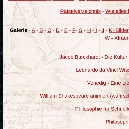
Rätselverzeichnis
-
Wie alles 
Galerie
-
A
-
B
-
C
-
D
-
E
-
F
-
G
-
H
-
I
-
J
-
KI-Bilder
W
-
Xtraor
Jacob Burckhardt - Die Kultur 
Leonardo da Vinci
Wiss
Venedig - Eine Li
William Shakespeare animiert (wahrschei
Philosophie für Schnel
Philosoph