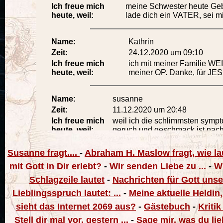
Susanne fragt....
-
Abraham H. Maslow fragt, wie la
mit Gott in Dir erlebt?
-
Wir senden Liebe zu ...
-
Wi
Schlagzeile lautet
-
Nachrichten für Gott uns
Lieblingsspruch lautet: ...
-
Meine aktuelle Heldin,
sieht das Internet 2069 aus?
-
Gästebuch
-
Kritik
Stell dir mal vor, gestern ...
-
Sage mir, was du lie