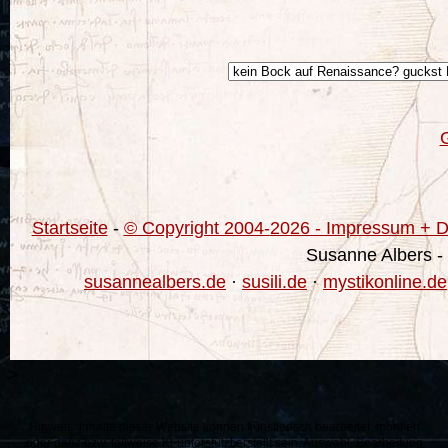
Startseite
-
© Copyright 2004-
2026 - Impressum + Da
Susanne Albers -
susannealbers.de
·
susili.de
·
mystikonline.de
>
Hinweis: Inhalte dieser Website können künstlerisch bearbeitet, montiert
oder ganz bzw. teilweise KI-unterstützt erstellt sein. Auswahl, Bearbeitung