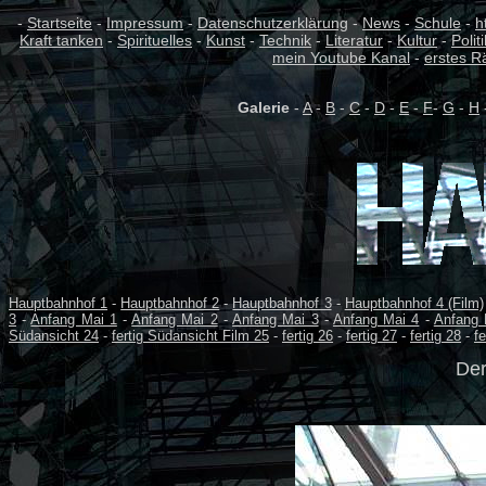
-
Startseite
-
Impressum
-
Datenschutzerklärung
-
News
-
Schule
-
h
Kraft tanken
-
Spirituelles
-
Kunst
-
Technik
-
Literatur
-
Kultur
-
Politi
mein Youtube Kanal
-
erstes R
Galerie
-
A
-
B
-
C
-
D
-
E
-
F
-
G
-
H
Hauptbahnhof 1
-
Hauptbahnhof 2
-
Hauptbahnhof 3
-
Hauptbahnhof 4 (Film)
3
-
Anfang Mai 1
-
Anfang Mai 2
-
Anfang Mai 3
-
Anfang Mai 4
-
Anfang 
Südansicht 24
-
fertig Südansicht Film 25
-
fertig 26
-
fertig 27
-
fertig 28
-
fe
Der