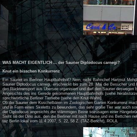
WAS MACHT EIGENTLICH ... der Saurier Diplodocus carnegi?
Knut ein bisschen Konkurrenz
Ein Saurier im Berliner Hauptbahnhof? Nein, nicht Bahnchef Hartmut Mehd
Saurier Diplodocus carnegi, erschreckt bis zum 28. Mai die Besucher und 
den Rücktransport aus Übersee organisiert und darf den Saurier deswegen b
Angesichts des ins Gerede gekommenen Hauptbahnhofs (siehe herabstürzende 
sprichwörtliche Berliner Tierliebe (siehe den Knut-Wahn).
Ob der Saurier dem Kuschelbären im Zoologischen Garten Konkurrenz macht,
und in Form eines Skeletts zu bewundern, das sehr große Tier war auch son
der Diplodocus angesichts der stämmigen Beine sozusagen einer Hängebrüc
Sieht so der Dino aus, den die Berliner mit nach Hause und ins Bettchen
taz Berlin lokal vom 11.4.2007, S. 22, 58 Z. (TAZ-Bericht), ROLA