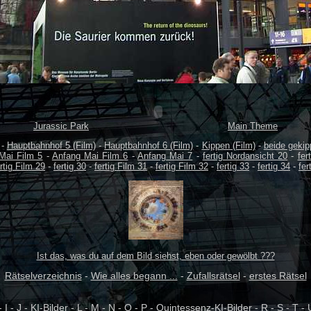
Jurassic Park
Main Theme
-
Hauptbahnhof 5 (Film)
-
Hauptbahnhof 6 (Film)
-
Kippen (Film)
-
beide gekip
Mai Film 5
-
Anfang Mai Film 6
-
Anfang Mai 7
-
fertig Nordansicht 20
-
fer
rtig Film 29
-
fertig 30
-
fertig Film 31
-
fertig Film 32
-
fertig 33
-
fertig 34
-
fer
Ist das, was du auf dem Bild siehst, eben oder gewölbt ???
Rätselverzeichnis
-
Wie alles begann ...
-
Zufallsrätsel
-
erstes Rätsel
-
I
-
J
-
KI-Bilder
-
L
-
M
-
N
-
O
-
P
-
Quintessenz-KI-Bilder
-
R
-
S
-
T
-