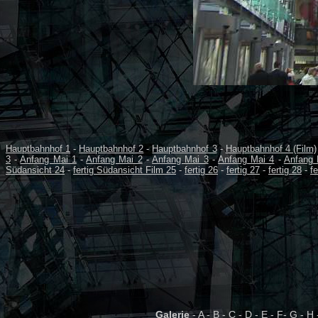
Hauptbahnhof 1
-
Hauptbahnhof 2
-
Hauptbahnhof 3
-
Hauptbahnhof 4 (Film)
3
-
Anfang Mai 1
-
Anfang Mai 2
-
Anfang Mai 3
-
Anfang Mai 4
-
Anfang 
Südansicht 24
-
fertig Südansicht Film 25
-
fertig 26
-
fertig 27
-
fertig 28
-
fe
Galerie
-
A
-
B
-
C
-
D
-
E
-
F
-
G
-
H