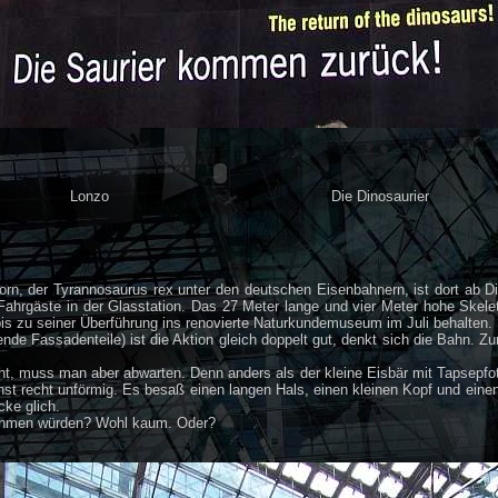
Lonzo
Die Dinosaurier
orn, der Tyrannosaurus rex unter den deutschen Eisenbahnern, ist dort ab D
Fahrgäste in der Glasstation. Das 27 Meter lange und vier Meter hohe Skel
is zu seiner Überführung ins renovierte Naturkundemuseum im Juli behalten.
Fassadenteile) ist die Aktion gleich doppelt gut, denkt sich die Bahn. Zum
 muss man aber abwarten. Denn anders als der kleine Eisbär mit Tapsepfoten 
st recht unförmig. Es besaß einen langen Hals, einen kleinen Kopf und eine
ke glich.
 nehmen würden? Wohl kaum. Oder?