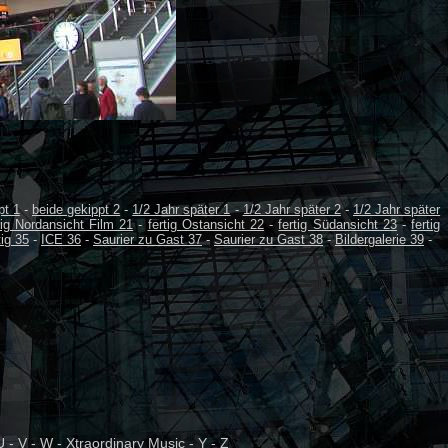
pt 1
-
beide gekippt 2
-
1/2 Jahr später 1
-
1/2 Jahr später 2
-
1/2 Jahr später
tig Nordansicht Film 21
-
fertig Ostansicht 22
-
fertig Südansicht 23
-
fertig
tig 35
-
ICE 36
-
Saurier zu Gast 37
-
Saurier zu Gast 38
-
Bildergalerie 39
-
U
-
V
-
W
-
Xtraordinary Music
-
Y
-
Z