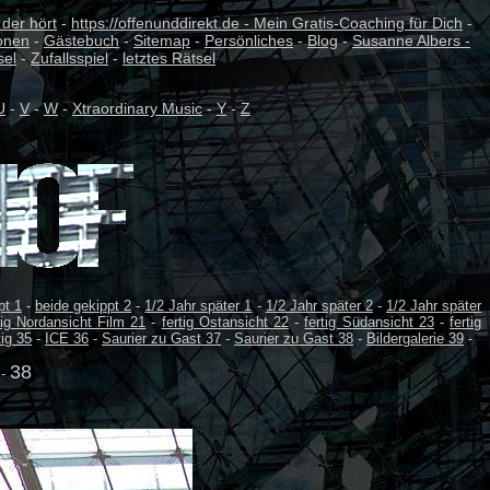
 der hört
-
https://offenunddirekt.de - Mein Gratis-Coaching für Dich
-
onen
-
Gästebuch
-
Sitemap
-
Persönliches
-
Blog
-
Susanne Albers -
sel
-
Zufallsspiel
-
letztes Rätsel
U
-
V
-
W
-
Xtraordinary Music
-
Y
-
Z
pt 1
-
beide gekippt 2
-
1/2 Jahr später 1
-
1/2 Jahr später 2
-
1/2 Jahr später
tig Nordansicht Film 21
-
fertig Ostansicht 22
-
fertig Südansicht 23
-
fertig
tig 35
-
ICE 36
-
Saurier zu Gast 37
-
Saurier zu Gast 38
-
Bildergalerie 39
-
38
 -