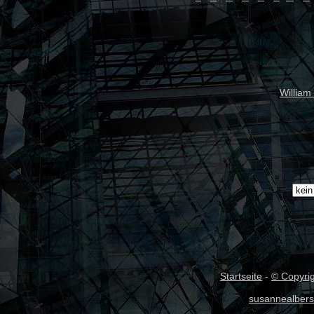
William
Startseite
-
© Copyri
susannealbers