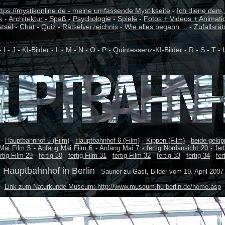
ttps://mystikonline.de - meine umfassende Mystikseite
-
Ich diene dem,
k
-
Architektur
-
Spaß
-
Psychologie
-
Spiele
-
Fotos + Videos + Animati
ätsel
-
Chat
-
Quiz
-
Rätselverzeichnis
-
Wie alles begann ...
-
Zufallsrät
-
I
-
J
-
KI-Bilder
-
L
-
M
-
N
-
O
-
P
-
Quintessenz-KI-Bilder
-
R
-
S
-
T
-
-
Hauptbahnhof 5 (Film)
-
Hauptbahnhof 6 (Film)
-
Kippen (Film)
-
beide gekip
Mai Film 5
-
Anfang Mai Film 6
-
Anfang Mai 7
-
fertig Nordansicht 20
-
fer
rtig Film 29
-
fertig 30
-
fertig Film 31
-
fertig Film 32
-
fertig 33
-
fertig 34
-
fer
 Hauptbahnhof in Berlin
- Saurier zu Gast, Bilder vom 19. April 2007
Link zum Naturkunde Museum: http://www.museum.hu-berlin.de/home.asp