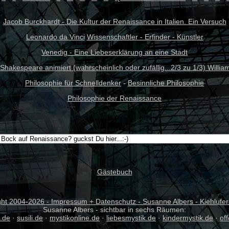
Jacob Burckhardt - Die Kultur der Renaissance in Italien. Ein Versuch
Leonardo da Vinci
Wissenschaftler - Erfinder - Künstler
Venedig - Eine Liebeserklärung an eine Stadt
 Shakespeare animiert (wahrscheinlich oder zufällig...2/3 zu 1/3) Willia
Philosophie für Schnelldenker
-
Besinnliche Philosophie
Philosophie der Renaissance
Gästebuch
ght 2004-
2026 - Impressum + Datenschutz - Susanne Albers - Kiehlufer
Susanne Albers - sichtbar in sechs Räumen:
.de
·
susili.de
·
mystikonline.de
·
liebesmystik.de
·
kindermystik.de
·
of