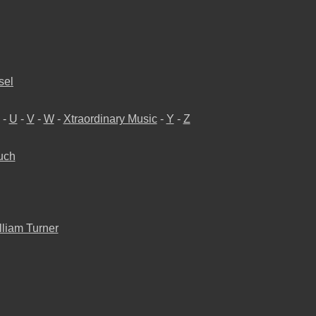
sel
-
U
-
V
-
W
-
Xtraordinary Music
-
Y
-
Z
such
lliam Turner