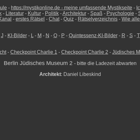
ule
-
https://mystikonline.de - meine umfassende Mystikseite
-
I
k
-
Literatur
-
Kultur
-
Politik
-
Architektur
-
Spaß
-
Psychologie
-
Kanal
-
erstes Rätsel
-
Chat
-
Quiz
-
Rätselverzeichnis
-
Wie alle
-
J
-
KI-Bilder
-
L
-
M
-
N
-
O
-
P
-
Quintessenz-KI-Bilder
-
R
-
S
-
T
cht
-
Checkpoint Charlie 1
-
Checkpoint Charlie 2
-
Jüdisches 
Berlin Jüdisches Museum 2
- bitte die Ladezeit abwarten
Architekt
: Daniel Libeskind