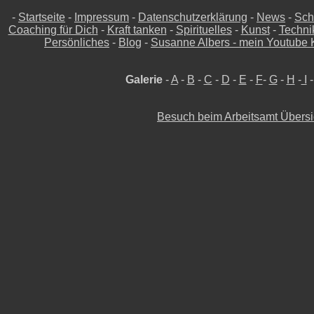
-
Startseite
-
Impressum
-
Datenschutzerklärung
-
News
-
Sch
Coaching für Dich
-
Kraft tanken
-
Spirituelles
-
Kunst
-
Techni
Persönliches
-
Blog
-
Susanne Albers - mein Youtube 
Galerie
-
A
-
B
-
C
-
D
-
E
-
F
-
G
-
H
-
I
Besuch beim Arbeitsamt Übersi