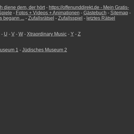
ch diene dem, der hört
-
https://offenunddirekt.de - Mein Gratis-
Spiele
-
Fotos + Videos + Animationen
-
Gästebuch
-
Sitemap
-
s begann ...
-
Zufallsrätsel
-
Zufallsspiel
-
letztes Rätsel
-
U
-
V
-
W
-
Xtraordinary Music
-
Y
-
Z
Museum 1
-
Jüdisches Museum 2