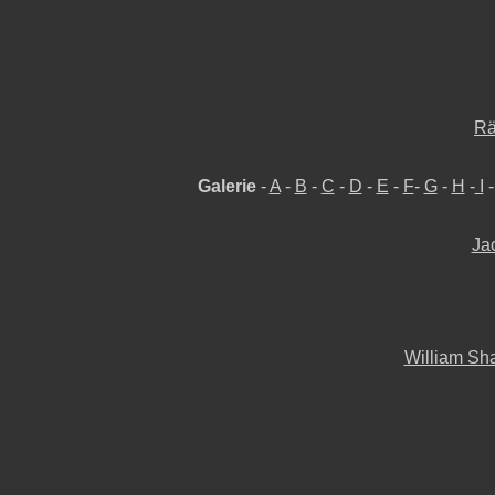
Rä
Galerie
-
A
-
B
-
C
-
D
-
E
-
F
-
G
-
H
-
I
Jac
William Sha