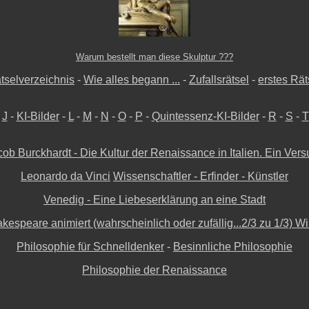
Warum bestellt man diese Skulptur ???
tselverzeichnis
-
Wie alles begann ...
-
Zufallsrätsel
-
erstes Rät
-
J
-
KI-Bilder
-
L
-
M
-
N
-
O
-
P
-
Quintessenz-KI-Bilder
-
R
-
S
-
T
ob Burckhardt - Die Kultur der Renaissance in Italien. Ein Ver
Leonardo da Vinci
Wissenschaftler - Erfinder - Künstler
Venedig - Eine Liebeserklärung an eine Stadt
kespeare animiert (wahrscheinlich oder zufällig...2/3 zu 1/3) Wi
Philosophie für Schnelldenker
-
Besinnliche Philosophie
Philosophie der Renaissance