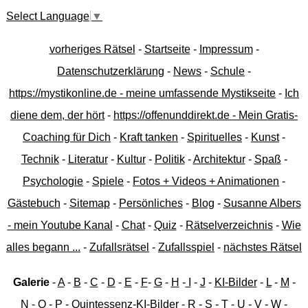
Select Language
▼
vorheriges Rätsel
-
Startseite
-
Impressum
-
Datenschutzerklärung
-
News
-
Schule
-
https://mystikonline.de - meine umfassende Mystikseite
-
Ich
diene dem, der hört
-
https://offenunddirekt.de - Mein Gratis-
Coaching für Dich
-
Kraft tanken
-
Spirituelles
-
Kunst
-
Technik
-
Literatur
-
Kultur
-
Politik
-
Architektur
-
Spaß
-
Psychologie
-
Spiele
-
Fotos + Videos + Animationen
-
Gästebuch
-
Sitemap
-
Persönliches
-
Blog
-
Susanne Albers
- mein Youtube Kanal
-
Chat
-
Quiz
-
Rätselverzeichnis
-
Wie
alles begann ...
-
Zufallsrätsel
-
Zufallsspiel
-
nächstes Rätsel
Galerie
-
A
-
B
-
C
-
D
-
E
-
F
-
G
-
H
-
I
-
J
-
KI-Bilder
-
L
-
M
-
N
-
O
-
P
-
Quintessenz-KI-Bilder
-
R
-
S
-
T
-
U
-
V
-
W
-