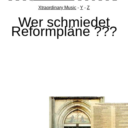
Xtraordinary Music
-
Y
-
Z
Wer schmiedet
Reformpläne ???