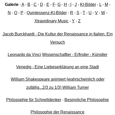
Galerie
-
A
-
B
-
C
-
D
-
E
-
F
-
G
-
H
-
I
-
J
-
KI-Bilder
-
L
-
M
-
N
-
O
-
P
-
Quintessenz-KI-Bilder
-
R
-
S
-
T
-
U
-
V
-
W
-
Xtraordinary Music
-
Y
-
Z
Jacob Burckhardt - Die Kultur der Renaissance in Italien. Ein
Versuch
Leonardo da Vinci
Wissenschaftler - Erfinder - Künstler
Venedig - Eine Liebeserklärung an eine Stadt
William Shakespeare animiert (wahrscheinlich oder
zufällig...2/3 zu 1/3) William Turner
Philosophie für Schnelldenker
-
Besinnliche Philosophie
Philosophie der Renaissance