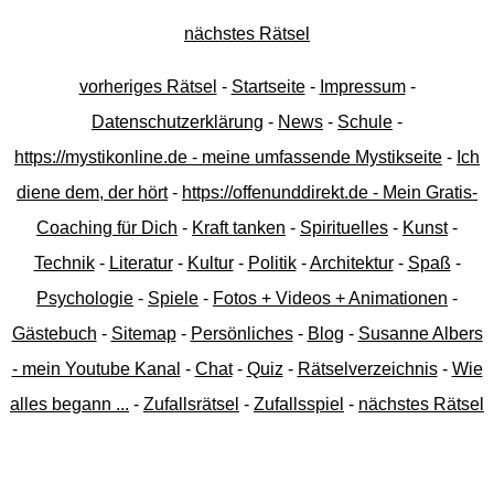
nächstes Rätsel
vorheriges Rätsel
-
Startseite
-
Impressum
-
Datenschutzerklärung
-
News
-
Schule
-
https://mystikonline.de - meine umfassende Mystikseite
-
Ich
diene dem, der hört
-
https://offenunddirekt.de - Mein Gratis-
Coaching für Dich
-
Kraft tanken
-
Spirituelles
-
Kunst
-
Technik
-
Literatur
-
Kultur
-
Politik
-
Architektur
-
Spaß
-
Psychologie
-
Spiele
-
Fotos + Videos + Animationen
-
Gästebuch
-
Sitemap
-
Persönliches
-
Blog
-
Susanne Albers
- mein Youtube Kanal
-
Chat
-
Quiz
-
Rätselverzeichnis
-
Wie
alles begann ...
-
Zufallsrätsel
-
Zufallsspiel
-
nächstes Rätsel