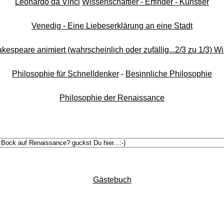
Leonardo da Vinci
Wissenschaftler - Erfinder - Künstler
Venedig - Eine Liebeserklärung an eine Stadt
kespeare animiert (wahrscheinlich oder zufällig...2/3 zu 1/3) Wi
Philosophie für Schnelldenker
-
Besinnliche Philosophie
Philosophie der Renaissance
Gästebuch