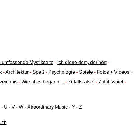
ne umfassende Mystikseite
-
Ich diene dem, der hört
-
k
-
Architektur
-
Spaß
-
Psychologie
-
Spiele
-
Fotos + Videos +
zeichnis
-
Wie alles begann ...
-
Zufallsrätsel
-
Zufallsspiel
-
-
U
-
V
-
W
-
Xtraordinary Music
-
Y
-
Z
such