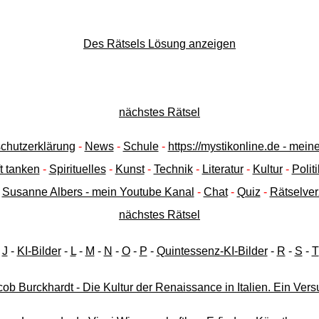
Des Rätsels Lösung anzeigen
nächstes Rätsel
chutzerklärung
-
News
-
Schule
-
https://mystikonline.de - mei
t tanken
-
Spirituelles
-
Kunst
-
Technik
-
Literatur
-
Kultur
-
Politi
-
Susanne Albers - mein Youtube Kanal
-
Chat
-
Quiz
-
Rätselver
nächstes Rätsel
-
J
-
KI-Bilder
-
L
-
M
-
N
-
O
-
P
-
Quintessenz-KI-Bilder
-
R
-
S
-
T
ob Burckhardt - Die Kultur der Renaissance in Italien. Ein Ver