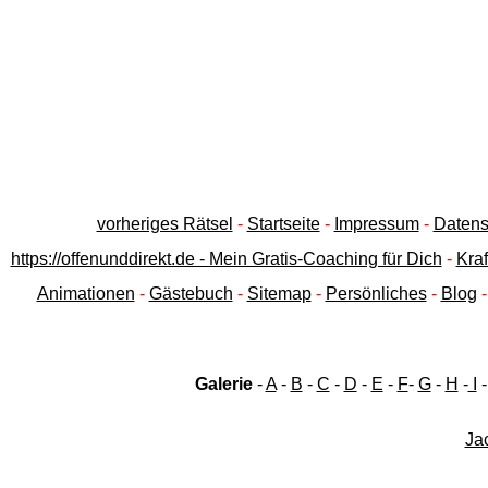
vorheriges Rätsel
-
Startseite
-
Impressum
-
Datens
https://offenunddirekt.de - Mein Gratis-Coaching für Dich
-
Kraf
Animationen
-
Gästebuch
-
Sitemap
-
Persönliches
-
Blog
Galerie
-
A
-
B
-
C
-
D
-
E
-
F
-
G
-
H
-
I
Jac