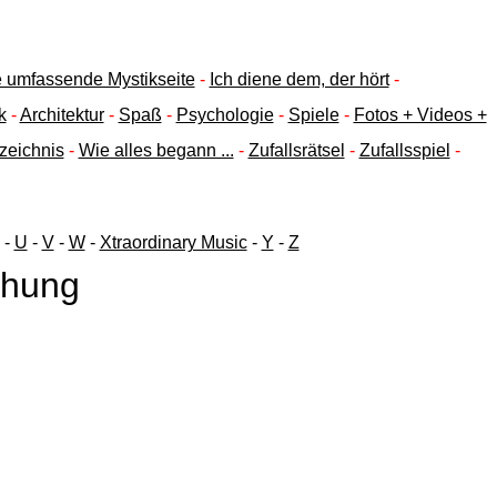
ne umfassende Mystikseite
-
Ich diene dem, der hört
-
k
-
Architektur
-
Spaß
-
Psychologie
-
Spiele
-
Fotos + Videos +
zeichnis
-
Wie alles begann ...
-
Zufallsrätsel
-
Zufallsspiel
-
-
U
-
V
-
W
-
Xtraordinary Music
-
Y
-
Z
ehung