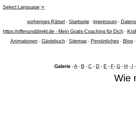
Select Language
▼
vorheriges Rätsel
-
Startseite
-
Impressum
-
Datens
https://offenunddirekt.de - Mein Gratis-Coaching für Dich
-
Kraf
Animationen
-
Gästebuch
-
Sitemap
-
Persönliches
-
Blog
Galerie
-
A
-
B
-
C
-
D
-
E
-
F
-
G
-
H
-
I
Wie 