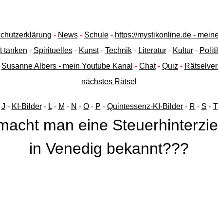
chutzerklärung
-
News
-
Schule
-
https://mystikonline.de - mei
t tanken
-
Spirituelles
-
Kunst
-
Technik
-
Literatur
-
Kultur
-
Politi
-
Susanne Albers - mein Youtube Kanal
-
Chat
-
Quiz
-
Rätselver
nächstes Rätsel
-
J
-
KI-Bilder
-
L
-
M
-
N
-
O
-
P
-
Quintessenz-KI-Bilder
-
R
-
S
-
T
macht man eine Steuerhinterzi
in Venedig bekannt???