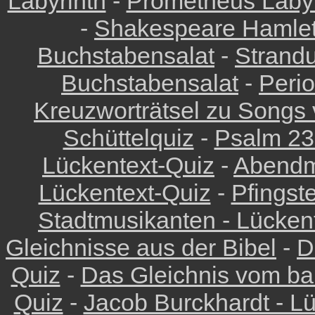
Labyrinth
-
Prometheus Labyr
-
Shakespeare Hamlet
Buchstabensalat
-
Strandu
Buchstabensalat
-
Peri
Kreuzworträtsel zu Songs
Schüttelquiz
-
Psalm 23
Lückentext-Quiz
-
Abendm
Lückentext-Quiz
-
Pfingst
Stadtmusikanten - Lückent
Gleichnisse aus der Bibel
-
D
Quiz
-
Das Gleichnis vom ba
Quiz
-
Jacob Burckhardt - Lü