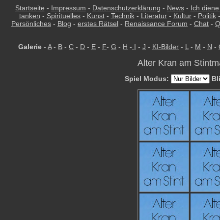
Startseite
-
Impressum
-
Datenschutzerklärung
-
News
-
Ich diene
tanken
-
Spirituelles
-
Kunst
-
Technik
-
Literatur
-
Kultur
-
Politik
Persönliches
-
Blog
-
erstes Rätsel
-
Renaissance Forum
-
Chat
-
Q
Galerie
-
A
-
B
-
C
-
D
-
E
-
F
-
G
-
H
-
I
-
J
-
KI-Bilder
-
L
-
M
-
N
-
Alter Kran am Stintm
Spiel Modus:
Bl