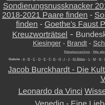
Sondierungsnussknacker 201
2018-2021 Paare finden
-
So
finden
-
Goethe's Faust P
-
Kreuzworträtsel
Bundesk
Kiesinger
-
Brandt
-
Sch
Rätselverzeichnis
-
Wie alle
Galerie
-
A
-
B
-
C
-
D
-
E
-
F
-
G
-
H
-
I
-
J
-
KI-Bilder
-
L
-
M
-
N
-
Jacob Burckhardt - Die Kult
V
Leonardo da Vinci
Wisse
Venedig - Eine Lieb