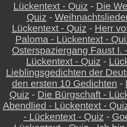
Lückentext - Quiz
-
Die We
Quiz
-
Weihnachtslieder
Lückentext - Quiz
-
Herr vo
Paloma - Lückentext - Qui
Osterspaziergang Faust I. 
Lückentext - Quiz
-
Lück
Lieblingsgedichten der Deu
den ersten 10 Gedichten
-
Quiz
-
Die Bürgschaft - Lüc
Abendlied - Lückentext - Qui
- Lückentext - Quiz
-
Goe