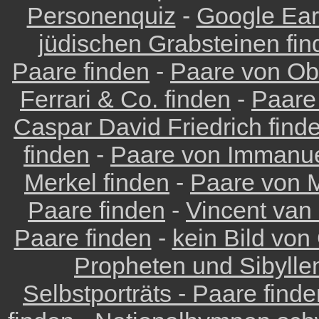
Personenquiz
-
Google Eart
jüdischen Grabsteinen fin
Paare finden
-
Paare von Ob
Ferrari & Co. finden
-
Paare
Caspar David Friedrich find
finden
-
Paare von Immanue
Merkel finden
-
Paare von M
Paare finden
-
Vincent van
Paare finden
-
kein Bild von
Propheten und Sibyllen
Selbstporträts - Paare find