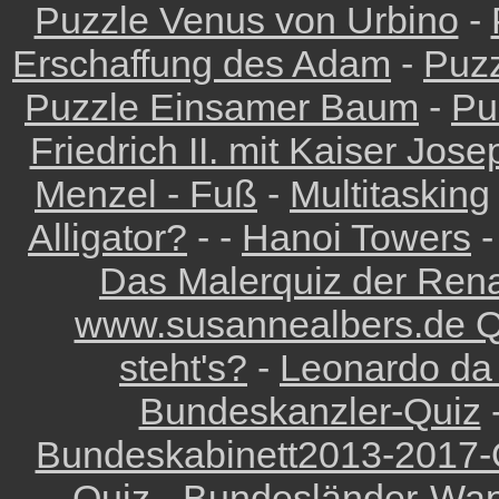
Puzzle Venus von Urbino
-
Erschaffung des Adam
-
Puzz
Puzzle Einsamer Baum
-
Pu
Friedrich II. mit Kaiser Josep
Menzel - Fuß
-
Multitasking
Alligator?
- -
Hanoi Towers
-
Das Malerquiz der Rena
www.susannealbers.de Q
steht's?
-
Leonardo da V
Bundeskanzler-Quiz
Bundeskabinett2013-2017-
Quiz
-
Bundesländer-Wa