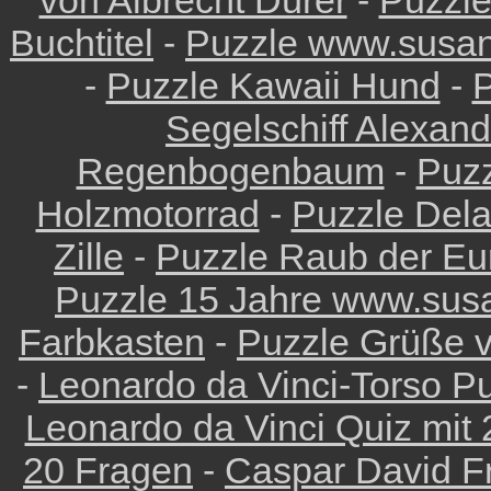
von Albrecht Dürer
-
Puzzl
Buchtitel
-
Puzzle www.susan
-
Puzzle Kawaii Hund
-
P
Segelschiff Alexan
Regenbogenbaum
-
Puzz
Holzmotorrad
-
Puzzle Dela
Zille
-
Puzzle Raub der Eu
Puzzle 15 Jahre www.sus
Farbkasten
-
Puzzle Grüße 
-
Leonardo da Vinci-Torso P
Leonardo da Vinci Quiz mit
20 Fragen
-
Caspar David Fr