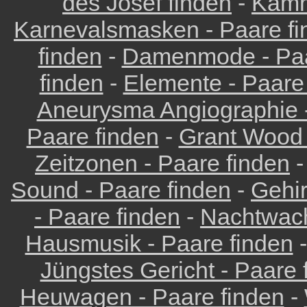
des Josef finden
-
Kamm
Karnevalsmasken - Paare fi
finden
-
Damenmode - Paa
finden
-
Elemente - Paare
Aneurysma Angiographie -
Paare finden
-
Grant Wood 
Zeitzonen - Paare finden
Sound - Paare finden
-
Gehir
- Paare finden
-
Nachtwach
Hausmusik - Paare finden
Jüngstes Gericht - Paare 
Heuwagen - Paare finden
-