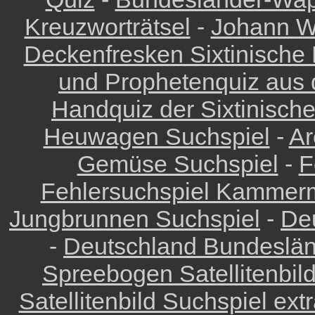
Kreuzworträtsel
-
Johann Wo
Deckenfresken Sixtinische 
und Prophetenquiz aus d
Handquiz der Sixtinisch
Heuwagen Suchspiel
-
Ar
Gemüse Suchspiel
-
F
Fehlersuchspiel Kammer
Jungbrunnen Suchspiel
-
De
-
Deutschland Bundeslä
Spreebogen Satellitenbil
Satellitenbild Suchspiel ext