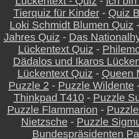
Lückentext - Quiz
-
Ich bin
Tierquiz für Kinder
-
Quiz 
Loki Schmidt Blumen Quiz
Jahres Quiz
-
Das Nationalh
Lückentext Quiz
-
Philemo
Dädalos und Ikaros Lücken
Lückentext Quiz
-
Queen M
Puzzle 2
-
Puzzle Wildente
Thinkpad T410
-
Puzzle Su
Puzzle Flammarion
-
Puzzle
Nietzsche
-
Puzzle Sigm
Bundespräsidenten Pa