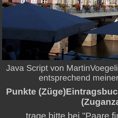
Java Script von MartinVoeg
entsprechend meine
Punkte (Züge)Eintragsbuch
(Zuganza
trage bitte bei "Paare 