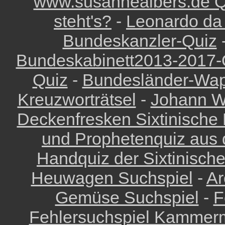
www.susannealbers.de Q
steht's?
-
Leonardo da V
Bundeskanzler-Quiz
Bundeskabinett2013-2017-
Quiz
-
Bundesländer-Wa
Kreuzworträtsel
-
Johann Wo
Deckenfresken Sixtinische 
und Prophetenquiz aus d
Handquiz der Sixtinisch
Heuwagen Suchspiel
-
Ar
Gemüse Suchspiel
-
F
Fehlersuchspiel Kammer