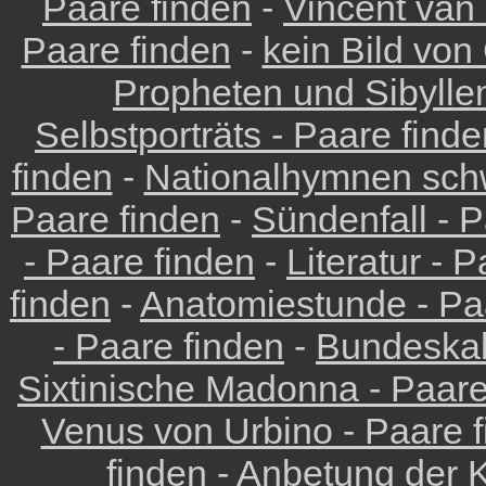
Paare finden
-
Vincent van
Paare finden
-
kein Bild von
Propheten und Sibyllen
Selbstporträts - Paare find
finden
-
Nationalhymnen schw
Paare finden
-
Sündenfall - P
- Paare finden
-
Literatur - 
finden
-
Anatomiestunde - Pa
- Paare finden
-
Bundeskab
Sixtinische Madonna - Paare
Venus von Urbino - Paare 
finden
-
Anbetung der K