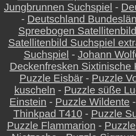
Jungbrunnen Suchspiel
-
De
-
Deutschland Bundeslä
Spreebogen Satellitenbil
Satellitenbild Suchspiel ext
Suchspiel
-
Johann Wolf
Deckenfresken Sixtinische 
Puzzle Eisbär
-
Puzzle Vo
kuscheln
-
Puzzle süße Lu
Einstein
-
Puzzle Wildente
Thinkpad T410
-
Puzzle Su
Puzzle Flammarion
-
Puzzle