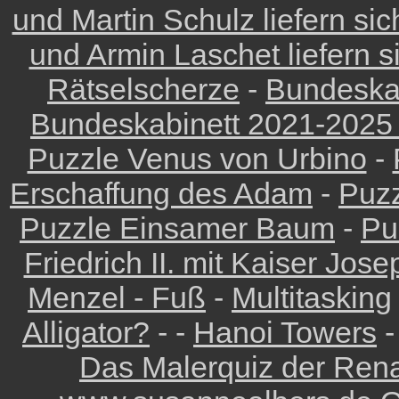
und Martin Schulz liefern si
und Armin Laschet liefern 
Rätselscherze
-
Bundeskab
Bundeskabinett 2021-2025
Puzzle Venus von Urbino
-
Erschaffung des Adam
-
Puzz
Puzzle Einsamer Baum
-
Pu
Friedrich II. mit Kaiser Josep
Menzel - Fuß
-
Multitasking
Alligator?
- -
Hanoi Towers
-
Das Malerquiz der Rena