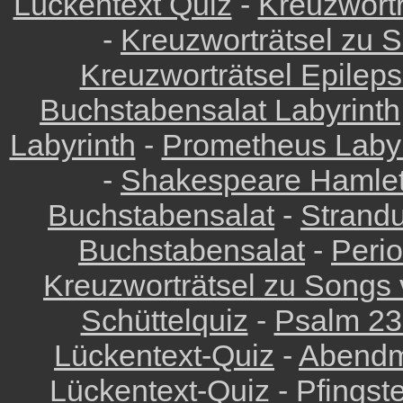
Lückentext Quiz
-
Kreuzwortr
-
Kreuzworträtsel zu 
Kreuzworträtsel Epilep
Buchstabensalat Labyrinth
Labyrinth
-
Prometheus Labyr
-
Shakespeare Hamlet
Buchstabensalat
-
Strandu
Buchstabensalat
-
Peri
Kreuzworträtsel zu Songs
Schüttelquiz
-
Psalm 23
Lückentext-Quiz
-
Abendm
Lückentext-Quiz
-
Pfingst