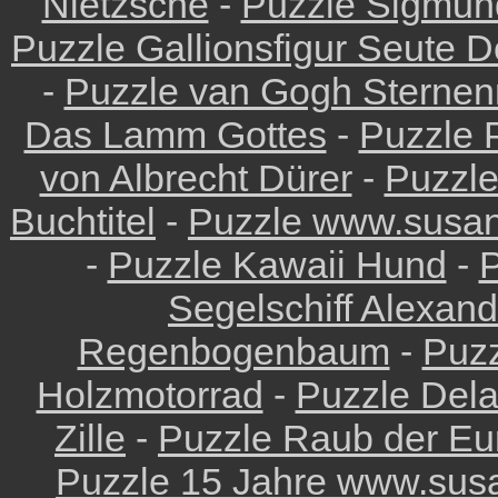
Nietzsche
-
Puzzle Sigmun
Puzzle Gallionsfigur Seute 
-
Puzzle van Gogh Sternen
Das Lamm Gottes
-
Puzzle 
von Albrecht Dürer
-
Puzzl
Buchtitel
-
Puzzle www.susan
-
Puzzle Kawaii Hund
-
P
Segelschiff Alexan
Regenbogenbaum
-
Puzz
Holzmotorrad
-
Puzzle Dela
Zille
-
Puzzle Raub der Eu
Puzzle 15 Jahre www.sus