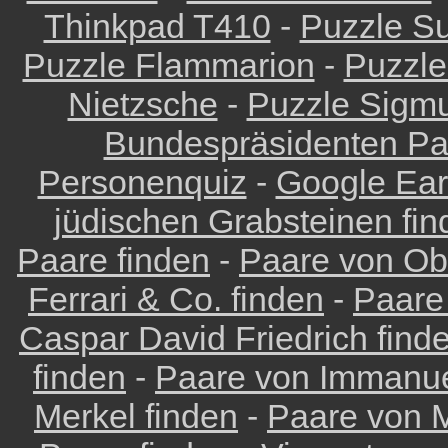
Thinkpad T410
-
Puzzle Su
Puzzle Flammarion
-
Puzzle
Nietzsche
-
Puzzle Sigm
Bundespräsidenten Pa
Personenquiz
-
Google Eart
jüdischen Grabsteinen fin
Paare finden
-
Paare von Ob
Ferrari & Co. finden
-
Paare
Caspar David Friedrich find
finden
-
Paare von Immanue
Merkel finden
-
Paare von M