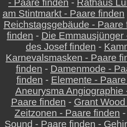
- Paare finden
-
Rathaus Lü
am Stintmarkt - Paare finden
Reichstagsgebäude - Paare 
finden
-
Die Emmausjünger -
des Josef finden
-
Kamm
Karnevalsmasken - Paare fi
finden
-
Damenmode - Paa
finden
-
Elemente - Paare
Aneurysma Angiographie -
Paare finden
-
Grant Wood 
Zeitzonen - Paare finden
Sound - Paare finden
-
Gehir