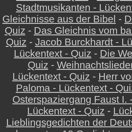
Stadtmusikanten - Lückent
Gleichnisse aus der Bibel
-
D
Quiz
-
Das Gleichnis vom ba
Quiz
-
Jacob Burckhardt - Lü
Lückentext - Quiz
-
Die We
Quiz
-
Weihnachtslieder
Lückentext - Quiz
-
Herr vo
Paloma - Lückentext - Qui
Osterspaziergang Faust I. 
Lückentext - Quiz
-
Lück
Lieblingsgedichten der Deu