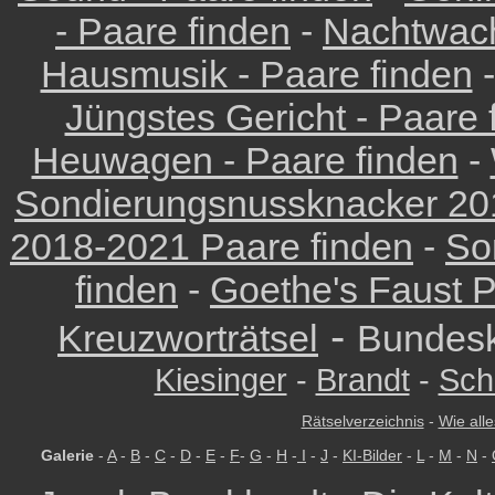
- Paare finden
-
Nachtwach
Hausmusik - Paare finden
Jüngstes Gericht - Paare 
Heuwagen - Paare finden
-
Sondierungsnussknacker 201
2018-2021 Paare finden
-
So
finden
-
Goethe's Faust P
-
Kreuzworträtsel
Bundesk
Kiesinger
-
Brandt
-
Sch
Rätselverzeichnis
-
Wie alle
Galerie
-
A
-
B
-
C
-
D
-
E
-
F
-
G
-
H
-
I
-
J
-
KI-Bilder
-
L
-
M
-
N
-