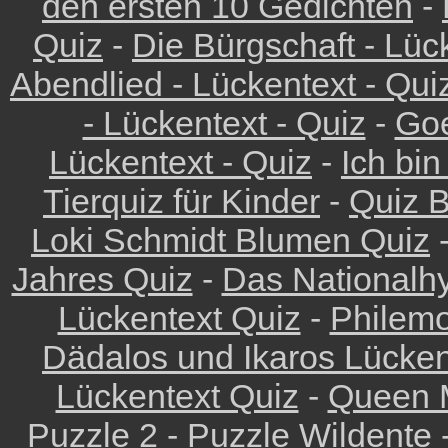
den ersten 10 Gedichten
-
Quiz
-
Die Bürgschaft - Lüc
Abendlied - Lückentext - Qui
- Lückentext - Quiz
-
Goe
Lückentext - Quiz
-
Ich bin
Tierquiz für Kinder
-
Quiz 
Loki Schmidt Blumen Quiz
Jahres Quiz
-
Das Nationalh
Lückentext Quiz
-
Philemo
Dädalos und Ikaros Lücken
Lückentext Quiz
-
Queen M
Puzzle 2
-
Puzzle Wildente