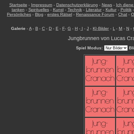
Startseite
-
Impressum
-
Datenschutzerklärung
-
News
-
Ich diene
tanken
-
Spirituelles
-
Kunst
-
Technik
-
Literatur
-
Kultur
-
Politik
Persönliches
-
Blog
-
erstes Rätsel
-
Renaissance Forum
-
Chat
-
Q
Galerie
-
A
-
B
-
C
-
D
-
E
-
F
-
G
-
H
-
I
-
J
-
KI-Bilder
-
L
-
M
-
N
-
Jungbrunnen von Lucas Cra
Spiel Modus:
Bl