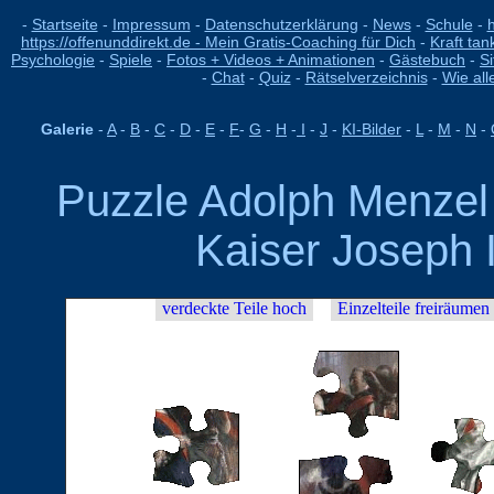
-
Startseite
-
Impressum
-
Datenschutzerklärung
-
News
-
Schule
-
h
https://offenunddirekt.de - Mein Gratis-Coaching für Dich
-
Kraft tan
Psychologie
-
Spiele
-
Fotos + Videos + Animationen
-
Gästebuch
-
S
-
Chat
-
Quiz
-
Rätselverzeichnis
-
Wie all
Galerie
-
A
-
B
-
C
-
D
-
E
-
F
-
G
-
H
-
I
-
J
-
KI-Bilder
-
L
-
M
-
N
-
Puzzle Adolph Menzel 
Kaiser Joseph I