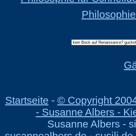
Philosophi
Gä
Startseite
-
© Copyright 200
- Susanne Albers - Ki
Susanne Albers - s
susannealbers.de
·
susili.de