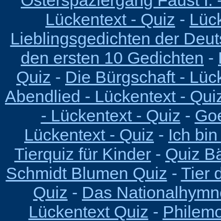
Osterspaziergang Faust I. 
Lückentext - Quiz
-
Lück
Lieblingsgedichten der Deu
den ersten 10 Gedichten
-
Quiz
-
Die Bürgschaft - Lüc
Abendlied - Lückentext - Qui
- Lückentext - Quiz
-
Goe
Lückentext - Quiz
-
Ich bin
Tierquiz für Kinder
-
Quiz B
Schmidt Blumen Quiz
-
Tier 
Quiz
-
Das Nationalhymn
Lückentext Quiz
-
Philemo