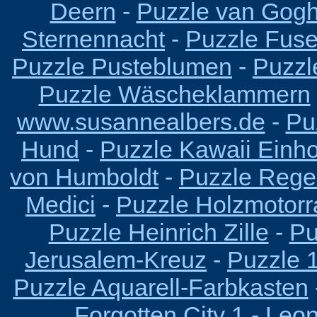
Deern
-
Puzzle van Gogh
Sternennacht
-
Puzzle Fus
Puzzle Pusteblumen
-
Puzzl
Puzzle Wäscheklammern
www.susannealbers.de
-
Pu
Hund
-
Puzzle Kawaii Einh
von Humboldt
-
Puzzle Reg
Medici
-
Puzzle Holzmotorr
Puzzle Heinrich Zille
-
Pu
Jerusalem-Kreuz
-
Puzzle 
Puzzle Aquarell-Farbkasten
Forgotten City 1
-
Leon