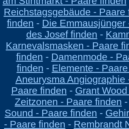
am Stintmarkt - Paare finden
Reichstagsgebäude - Paare 
finden
-
Die Emmausjünger -
des Josef finden
-
Kamm
Karnevalsmasken - Paare fi
finden
-
Damenmode - Paa
finden
-
Elemente - Paare
Aneurysma Angiographie -
Paare finden
-
Grant Wood 
Zeitzonen - Paare finden
Sound - Paare finden
-
Gehir
- Paare finden
-
Rembrandt N