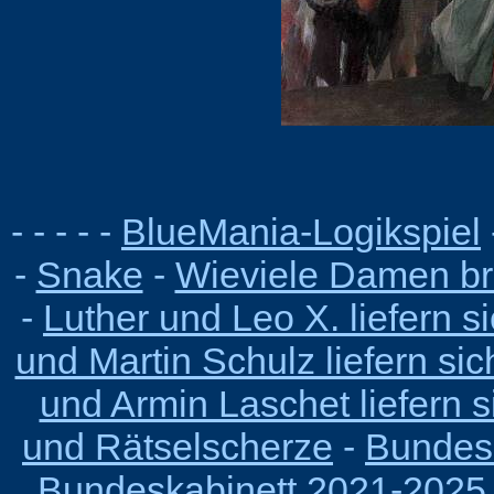
-
- - - -
BlueMania-Logikspiel
-
Snake
-
Wieviele Damen br
-
Luther und Leo X. liefern 
und Martin Schulz liefern si
und Armin Laschet liefern 
und Rätselscherze
-
Bundesk
Bundeskabinett 2021-2025