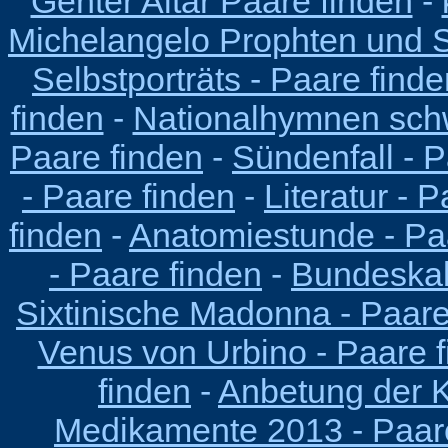
Genter Altar Paare finden
-
Michelangelo Prophten und Si
Selbstporträts - Paare find
finden
-
Nationalhymnen schw
Paare finden
-
Sündenfall - P
- Paare finden
-
Literatur - 
finden
-
Anatomiestunde - Pa
- Paare finden
-
Bundeskab
Sixtinische Madonna - Paare
Venus von Urbino - Paare 
finden
-
Anbetung der K
Medikamente 2013 - Paar