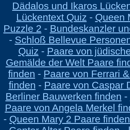
Dädalos und Ikaros Lücken
Lückentext Quiz
-
Queen M
Puzzle 2
-
Bundeskanzler un
-
Schloß Bellevue Persone
Quiz
-
Paare von jüdisch
Gemälde der Welt Paare fin
finden
-
Paare von Ferrari &
finden
-
Paare von Caspar D
Berliner Bauwerken finden
-
Paare von Angela Merkel fi
-
Queen Mary 2 Paare finden