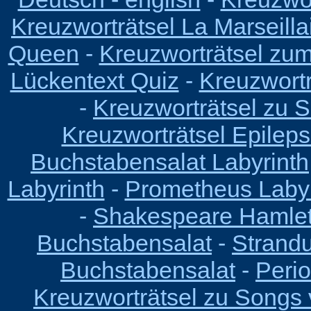
Kreuzworträtsel La Marseilla
Queen
-
Kreuzworträtsel zu
Lückentext Quiz
-
Kreuzwortr
-
Kreuzworträtsel zu 
Kreuzworträtsel Epilep
Buchstabensalat Labyrinth
Labyrinth
-
Prometheus Labyr
-
Shakespeare Hamlet
Buchstabensalat
-
Strandu
Buchstabensalat
-
Peri
Kreuzworträtsel zu Songs