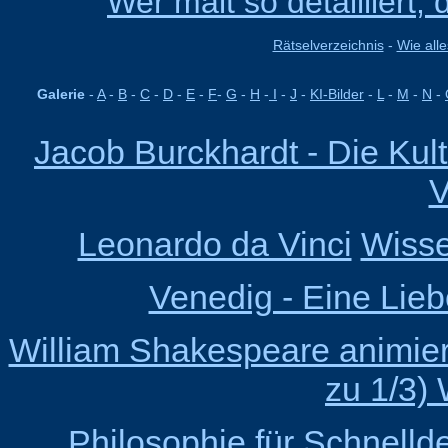
Wer malt so detailliert,
Rätselverzeichnis
-
Wie alle
Galerie
-
A
-
B
-
C
-
D
-
E
-
F
-
G
-
H
-
I
-
J
-
KI-Bilder
-
L
-
M
-
N
-
Jacob Burckhardt - Die Kult
V
Leonardo da Vinci
Wisse
Venedig - Eine Lieb
William Shakespeare animiert 
zu 1/3) 
Philosophie für Schnelld