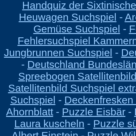
Handquiz der Sixtinisch
Heuwagen Suchspiel
-
Ar
Gemüse Suchspiel
-
F
Fehlersuchspiel Kammer
Jungbrunnen Suchspiel
-
De
-
Deutschland Bundeslä
Spreebogen Satellitenbil
Satellitenbild Suchspiel ext
Suchspiel
-
Deckenfresken 
Ahornblatt
-
Puzzle Eisbär
-
Laura kuscheln
-
Puzzle s
Albert Einstein
-
Puzzle Wi