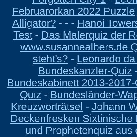
Februarorkan 2022 Puzzle
Alligator?
- - -
Hanoi Tower
Test
-
Das Malerquiz der R
www.susannealbers.de Q
steht's?
-
Leonardo da V
Bundeskanzler-Quiz
Bundeskabinett 2013-2017-
Quiz
-
Bundesländer-Wa
Kreuzworträtsel
-
Johann Wo
Deckenfresken Sixtinische 
und Prophetenquiz aus d