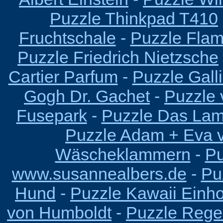
Puzzle Thinkpad T410
Fruchtschale
-
Puzzle Fla
Puzzle Friedrich Nietzsche
Cartier Parfum
-
Puzzle Gall
Gogh Dr. Gachet
-
Puzzle 
Fusepark
-
Puzzle Das Lam
Puzzle Adam + Eva v
Wäscheklammern
-
Pu
www.susannealbers.de
-
Pu
Hund
-
Puzzle Kawaii Einh
von Humboldt
-
Puzzle Reg