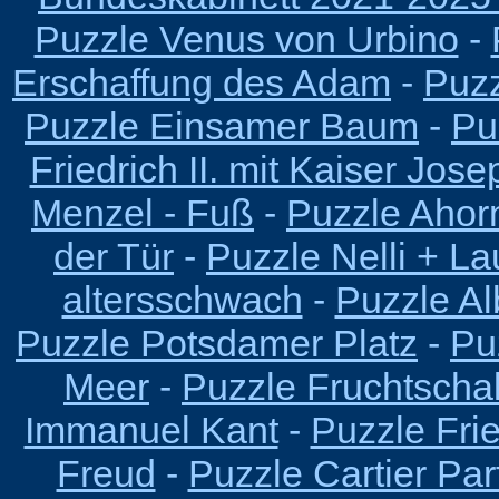
Puzzle Venus von Urbino
-
Erschaffung des Adam
-
Puzz
Puzzle Einsamer Baum
-
Pu
Friedrich II. mit Kaiser Josep
Menzel - Fuß
-
Puzzle Ahorn
der Tür
-
Puzzle Nelli + L
altersschwach
-
Puzzle Al
Puzzle Potsdamer Platz
-
Pu
Meer
-
Puzzle Fruchtscha
Immanuel Kant
-
Puzzle Fri
Freud
-
Puzzle Cartier Pa