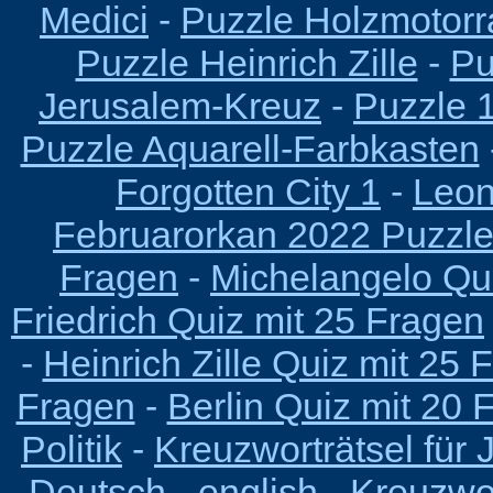
Medici
-
Puzzle Holzmotorr
Puzzle Heinrich Zille
-
Pu
Jerusalem-Kreuz
-
Puzzle 
Puzzle Aquarell-Farbkasten
Forgotten City 1
-
Leon
Februarorkan 2022 Puzzl
Fragen
-
Michelangelo Qu
Friedrich Quiz mit 25 Fragen
-
Heinrich Zille Quiz mit 25 
Fragen
-
Berlin Quiz mit 20 
Politik
-
Kreuzworträtsel für J
Deutsch - english
-
Kreuzwor