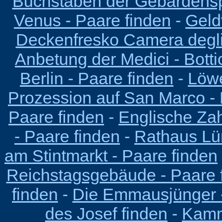
Buchstaben der Gebärdensp
Venus - Paare finden
-
Geld
Deckenfresko Camera degli
Anbetung der Medici - Bottic
Berlin - Paare finden
-
Löwe
Prozession auf San Marco - 
Paare finden
-
Englische Zah
- Paare finden
-
Rathaus Lü
am Stintmarkt - Paare finden
Reichstagsgebäude - Paare 
finden
-
Die Emmausjünger -
des Josef finden
-
Kamm