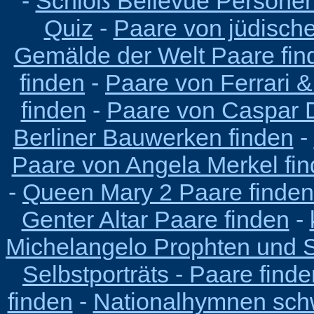
-
Schloß Bellevue Persone
Quiz
-
Paare von jüdisch
Gemälde der Welt Paare fin
finden
-
Paare von Ferrari &
finden
-
Paare von Caspar D
Berliner Bauwerken finden
-
Paare von Angela Merkel fi
-
Queen Mary 2 Paare finden
Genter Altar Paare finden
-
Michelangelo Prophten und Si
Selbstporträts - Paare find
finden
-
Nationalhymnen schw