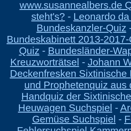
www.susannealbers.de Q
steht's?
-
Leonardo da V
Bundeskanzler-Quiz
Bundeskabinett 2013-2017-
Quiz
-
Bundesländer-Wa
Kreuzworträtsel
-
Johann Wo
Deckenfresken Sixtinische 
und Prophetenquiz aus d
Handquiz der Sixtinisch
Heuwagen Suchspiel
-
Ar
Gemüse Suchspiel
-
F
Fehlersuchspiel Kammer