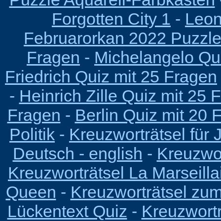
Forgotten City 1
-
Leon
Februarorkan 2022 Puzzl
Fragen
-
Michelangelo Qu
Friedrich Quiz mit 25 Fragen
-
Heinrich Zille Quiz mit 25 
Fragen
-
Berlin Quiz mit 20 
Politik
-
Kreuzworträtsel für J
Deutsch - english
-
Kreuzwor
Kreuzworträtsel La Marseilla
Queen
-
Kreuzworträtsel zu
Lückentext Quiz
-
Kreuzwortr