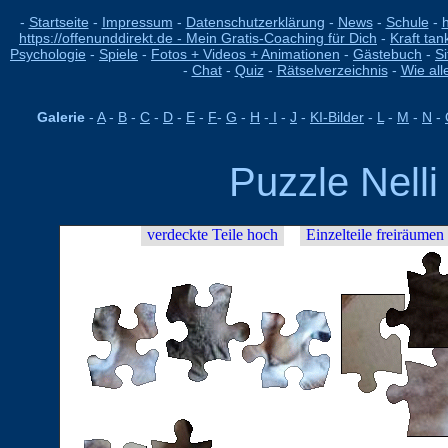
-
Startseite
-
Impressum
-
Datenschutzerklärung
-
News
-
Schule
-
h
https://offenunddirekt.de - Mein Gratis-Coaching für Dich
-
Kraft tan
Psychologie
-
Spiele
-
Fotos + Videos + Animationen
-
Gästebuch
-
S
-
Chat
-
Quiz
-
Rätselverzeichnis
-
Wie all
Galerie
-
A
-
B
-
C
-
D
-
E
-
F
-
G
-
H
-
I
-
J
-
KI-Bilder
-
L
-
M
-
N
-
Puzzle Nelli