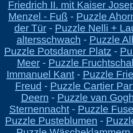
Friedrich II. mit Kaiser Josep
Menzel - Fuß
-
Puzzle Ahorn
der Tür
-
Puzzle Nelli + L
altersschwach
-
Puzzle Al
Puzzle Potsdamer Platz
-
Pu
Meer
-
Puzzle Fruchtscha
Immanuel Kant
-
Puzzle Fri
Freud
-
Puzzle Cartier Pa
Deern
-
Puzzle van Gogh
Sternennacht
-
Puzzle Fus
Puzzle Pusteblumen
-
Puzzl
Puzzle Wäscheklammern