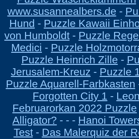
www.susannealbers.de
-
Pu
Hund
-
Puzzle Kawaii Einh
von Humboldt
-
Puzzle Reg
Medici
-
Puzzle Holzmotorr
Puzzle Heinrich Zille
-
Pu
Jerusalem-Kreuz
-
Puzzle 
Puzzle Aquarell-Farbkasten
Forgotten City 1
-
Leon
Februarorkan 2022 Puzzle
Alligator?
- - -
Hanoi Tower
Test
-
Das Malerquiz der R