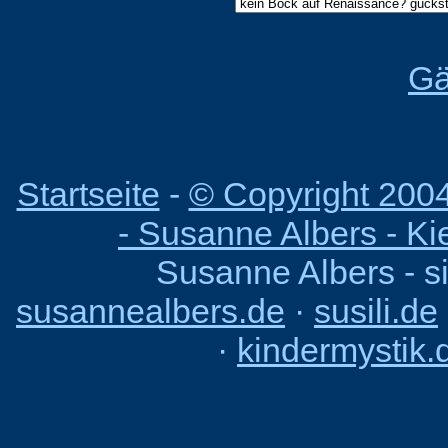
Gä
Startseite
-
© Copyright 200
- Susanne Albers - Ki
Susanne Albers - s
susannealbers.de
·
susili.de
·
kindermystik.