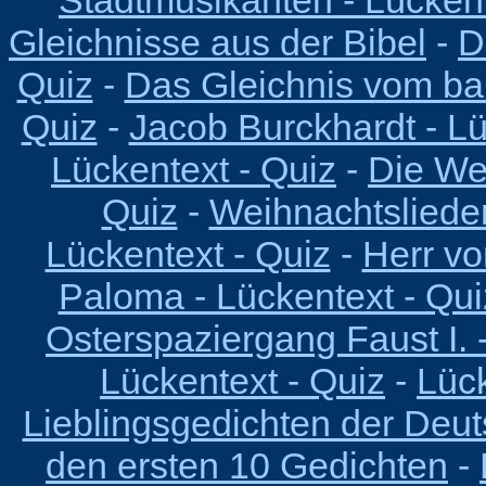
Stadtmusikanten - Lückent
Gleichnisse aus der Bibel
-
D
Quiz
-
Das Gleichnis vom ba
Quiz
-
Jacob Burckhardt - Lü
Lückentext - Quiz
-
Die We
Quiz
-
Weihnachtslieder
Lückentext - Quiz
-
Herr vo
Paloma - Lückentext - Qui
Osterspaziergang Faust I. 
Lückentext - Quiz
-
Lück
Lieblingsgedichten der Deu
den ersten 10 Gedichten
-