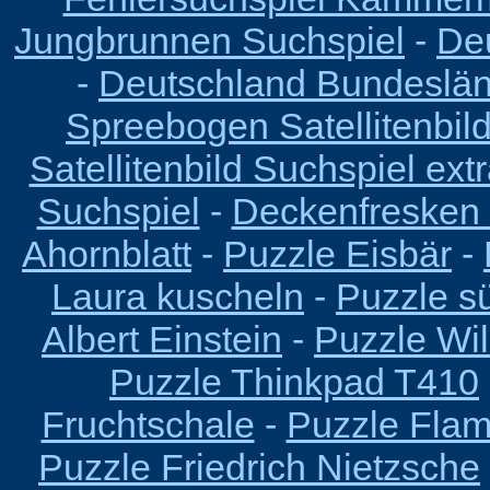
Jungbrunnen Suchspiel
-
De
-
Deutschland Bundeslä
Spreebogen Satellitenbil
Satellitenbild Suchspiel ext
Suchspiel
-
Deckenfresken 
Ahornblatt
-
Puzzle Eisbär
-
Laura kuscheln
-
Puzzle s
Albert Einstein
-
Puzzle Wi
Puzzle Thinkpad T410
Fruchtschale
-
Puzzle Fla
Puzzle Friedrich Nietzsche