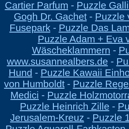
Cartier Parfum
-
Puzzle Gall
Gogh Dr. Gachet
-
Puzzle 
Fusepark
-
Puzzle Das Lam
Puzzle Adam + Eva v
Wäscheklammern
-
Pu
www.susannealbers.de
-
Pu
Hund
-
Puzzle Kawaii Einh
von Humboldt
-
Puzzle Reg
Medici
-
Puzzle Holzmotorr
Puzzle Heinrich Zille
-
Pu
Jerusalem-Kreuz
-
Puzzle 
Puzzle Aquarell-Farbkasten