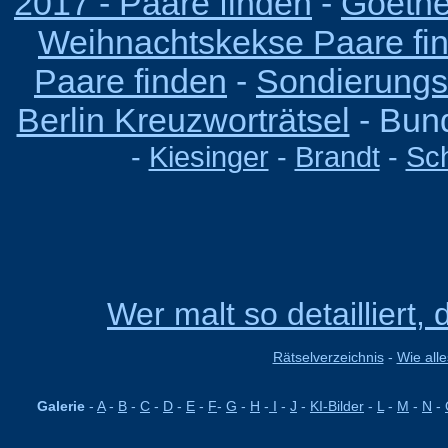
2017 - Paare finden
-
Goethe
Weihnachtskekse Paare fi
Paare finden
-
Sondierungs
Berlin Kreuzworträtsel
-
Bund
-
Kiesinger
-
Brandt
-
Sc
Wer malt so detailliert,
Rätselverzeichnis
-
Wie alle
Galerie
-
A
-
B
-
C
-
D
-
E
-
F
-
G
-
H
-
I
-
J
-
KI-Bilder
-
L
-
M
-
N
-