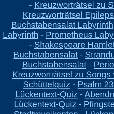
-
Kreuzworträtsel zu 
Kreuzworträtsel Epilep
Buchstabensalat Labyrinth
Labyrinth
-
Prometheus Labyr
-
Shakespeare Hamlet
Buchstabensalat
-
Strandu
Buchstabensalat
-
Peri
Kreuzworträtsel zu Songs
Schüttelquiz
-
Psalm 23
Lückentext-Quiz
-
Abendm
Lückentext-Quiz
-
Pfingst