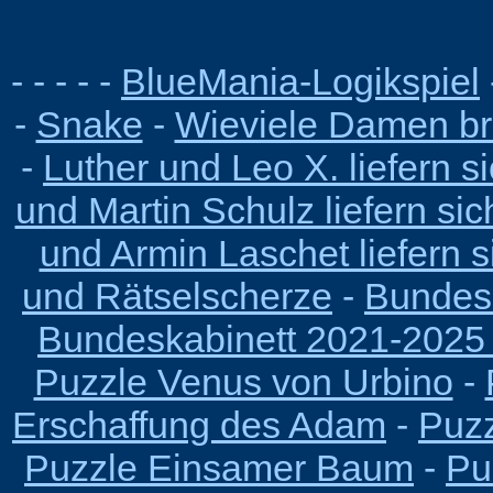
-
- - - -
BlueMania-Logikspiel
-
Snake
-
Wieviele Damen br
-
Luther und Leo X. liefern 
und Martin Schulz liefern si
und Armin Laschet liefern 
und Rätselscherze
-
Bundesk
Bundeskabinett 2021-2025
Puzzle Venus von Urbino
-
Erschaffung des Adam
-
Puzz
Puzzle Einsamer Baum
-
Pu