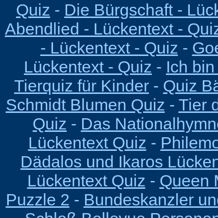
Quiz
-
Die Bürgschaft - Lüc
Abendlied - Lückentext - Qui
- Lückentext - Quiz
-
Goe
Lückentext - Quiz
-
Ich bin
Tierquiz für Kinder
-
Quiz B
Schmidt Blumen Quiz
-
Tier 
Quiz
-
Das Nationalhymn
Lückentext Quiz
-
Philemo
Dädalos und Ikaros Lücken
Lückentext Quiz
-
Queen M
Puzzle 2
-
Bundeskanzler un