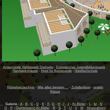
Angermünde Wettbewerb Startseite
-
Europäisches Jugendbildungswerk
-
Handwerkshäuser
-
Hotel für Busreisende
-
Hotelfachschule
Rätselverzeichnis
-
Wie alles begann ...
-
Zufallsrätsel
-
erstes
Rätsel
Galerie
-
A
-
B
-
C
-
D
-
E
-
F
-
G
-
H
-
I
-
J
-
KI-Bilder
-
L
-
M
-
N
-
O
-
P
-
Quintessenz-KI-Bilder
-
R
-
S
-
T
-
U
-
V
-
W
-
Xtraordinary