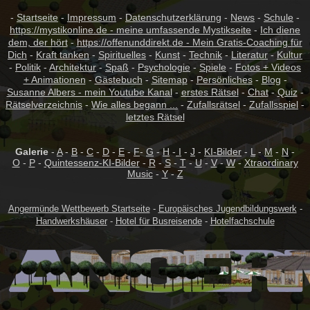
-
Startseite
-
Impressum
-
Datenschutzerklärung
-
News
-
Schule
-
https://mystikonline.de - meine umfassende Mystikseite
-
Ich diene
dem, der hört
-
https://offenunddirekt.de - Mein Gratis-Coaching für
Dich
-
Kraft tanken
-
Spirituelles
-
Kunst
-
Technik
-
Literatur
-
Kultur
-
Politik
-
Architektur
-
Spaß
-
Psychologie
-
Spiele
-
Fotos + Videos
+ Animationen
-
Gästebuch
-
Sitemap
-
Persönliches
-
Blog
-
Susanne Albers - mein Youtube Kanal
-
erstes Rätsel
-
Chat
-
Quiz
-
Rätselverzeichnis
-
Wie alles begann ...
-
Zufallsrätsel
-
Zufallsspiel
-
letztes Rätsel
Galerie
-
A
-
B
-
C
-
D
-
E
-
F
-
G
-
H
-
I
-
J
-
KI-Bilder
-
L
-
M
-
N
-
O
-
P
-
Quintessenz-KI-Bilder
-
R
-
S
-
T
-
U
-
V
-
W
-
Xtraordinary
Music
-
Y
-
Z
Angermünde Wettbewerb Startseite
-
Europäisches Jugendbildungswerk
-
Handwerkshäuser
-
Hotel für Busreisende
-
Hotelfachschule