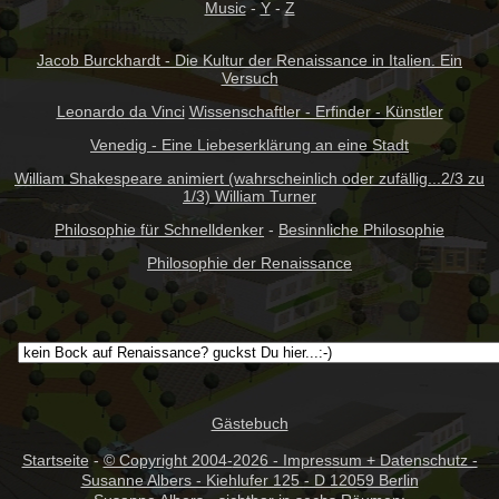
Music
-
Y
-
Z
Jacob Burckhardt - Die Kultur der Renaissance in Italien. Ein
Versuch
Leonardo da Vinci
Wissenschaftler - Erfinder - Künstler
Venedig - Eine Liebeserklärung an eine Stadt
William Shakespeare animiert (wahrscheinlich oder zufällig...2/3 zu
1/3) William Turner
Philosophie für Schnelldenker
-
Besinnliche Philosophie
Philosophie der Renaissance
Gästebuch
Startseite
-
© Copyright 2004-
2026 - Impressum + Datenschutz -
Susanne Albers - Kiehlufer 125 - D 12059 Berlin