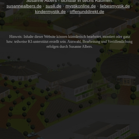
Susanne Albers - sichtbar in sechs Räumen:
susannealbers.de
·
susili.de
·
mystikonline.de
·
liebesmystik.de
·
kindermystik.de
·
offenunddirekt.de
Hinweis: Inhalte dieser Website können künstlerisch bearbeitet, montiert oder ganz
bzw. teilweise KI-unterstützt erstellt sein. Auswahl, Bearbeitung und Veröffentlichung
erfolgen durch Susanne Albers.