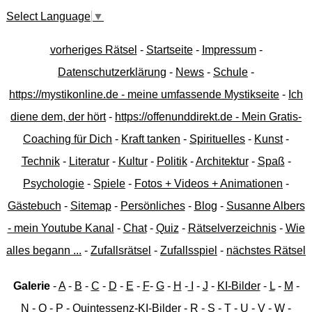
Select Language
▼
vorheriges Rätsel
-
Startseite
-
Impressum
-
Datenschutzerklärung
-
News
-
Schule
-
https://mystikonline.de - meine umfassende Mystikseite
-
Ich
diene dem, der hört
-
https://offenunddirekt.de - Mein Gratis-
Coaching für Dich
-
Kraft tanken
-
Spirituelles
-
Kunst
-
Technik
-
Literatur
-
Kultur
-
Politik
-
Architektur
-
Spaß
-
Psychologie
-
Spiele
-
Fotos + Videos + Animationen
-
Gästebuch
-
Sitemap
-
Persönliches
-
Blog
-
Susanne Albers
- mein Youtube Kanal
-
Chat
-
Quiz
-
Rätselverzeichnis
-
Wie
alles begann ...
-
Zufallsrätsel
-
Zufallsspiel
-
nächstes Rätsel
Galerie
-
A
-
B
-
C
-
D
-
E
-
F
-
G
-
H
-
I
-
J
-
KI-Bilder
-
L
-
M
-
N
-
O
-
P
-
Quintessenz-KI-Bilder
-
R
-
S
-
T
-
U
-
V
-
W
-