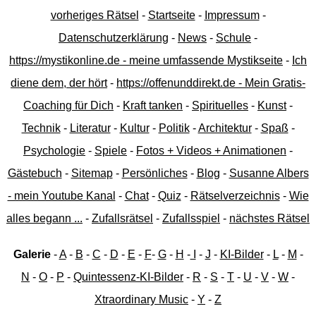
vorheriges Rätsel
-
Startseite
-
Impressum
-
Datenschutzerklärung
-
News
-
Schule
-
https://mystikonline.de - meine umfassende Mystikseite
-
Ich
diene dem, der hört
-
https://offenunddirekt.de - Mein Gratis-
Coaching für Dich
-
Kraft tanken
-
Spirituelles
-
Kunst
-
Technik
-
Literatur
-
Kultur
-
Politik
-
Architektur
-
Spaß
-
Psychologie
-
Spiele
-
Fotos + Videos + Animationen
-
Gästebuch
-
Sitemap
-
Persönliches
-
Blog
-
Susanne Albers
- mein Youtube Kanal
-
Chat
-
Quiz
-
Rätselverzeichnis
-
Wie
alles begann ...
-
Zufallsrätsel
-
Zufallsspiel
-
nächstes Rätsel
Galerie
-
A
-
B
-
C
-
D
-
E
-
F
-
G
-
H
-
I
-
J
-
KI-Bilder
-
L
-
M
-
N
-
O
-
P
-
Quintessenz-KI-Bilder
-
R
-
S
-
T
-
U
-
V
-
W
-
Xtraordinary Music
-
Y
-
Z