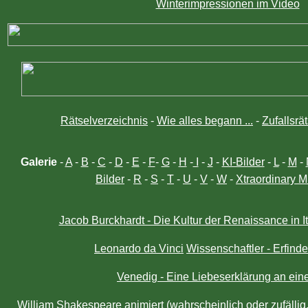
Winterimpressionen im Video
Rätselverzeichnis
-
Wie alles begann ...
-
Zufallsrät
Galerie
-
A
-
B
-
C
-
D
-
E
-
F
-
G
-
H
-
I
-
J
-
KI-Bilder
-
L
-
M
-
Bilder
-
R
-
S
-
T
-
U
-
V
-
W
-
Xtraordinary M
Jacob Burckhardt - Die Kultur der Renaissance in I
Leonardo da Vinci
Wissenschaftler - Erfinde
Venedig - Eine Liebeserklärung an ein
William Shakespeare animiert (wahrscheinlich oder zufällig..