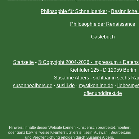
Philosophie für Schnelldenker
-
Besinnliche
Philosophie der Renaissance
Gästebuch
Startseite
-
© Copyright 2004-
2026 - Impressum + Datensc
Kiehlufer 125 - D 12059 Berlin
Susanne Albers - sichtbar in sechs R
susannealbers.de
·
susili.de
·
mystikonline.de
·
liebesmys
offenunddirekt.de
Hinweis: Inhalte dieser Website können künstlerisch bearbeitet, montiert
oder ganz bzw. teilweise KI-unterstützt erstellt sein. Auswahl, Bearbeitung
und Veröffentlichung erfolgen durch Susanne Albers.