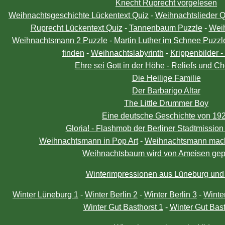
Knecht Ruprecht vorgelesen
Weihnachtsgeschichte Lückentext Quiz
-
Weihnachtslieder Q
Ruprecht Lückentext Quiz
-
Tannenbaum Puzzle
-
Wei
Weihnachtsmann 2 Puzzle
-
Martin Luther im Schnee Puzzl
finden
-
Weihnachtslabyrinth
-
Krippenbilder -
Ehre sei Gott in der Höhe - Reliefs und C
Die Heilige Familie
Der Barbarigo Altar
The Little Drummer Boy
Eine deutsche Geschichte von 19
Gloria! - Flashmob der Berliner Stadtmissio
Weihnachtsmann in Pop Art
-
Weihnachtsmann mach
Weihnachtsbaum wird von Ameisen gep
Winterimpressionen aus Lüneburg und 
Winter Lüneburg 1
-
Winter Berlin 2
-
Winter Berlin 3
-
Winter
Winter Gut Basthorst 1
-
Winter Gut Bast