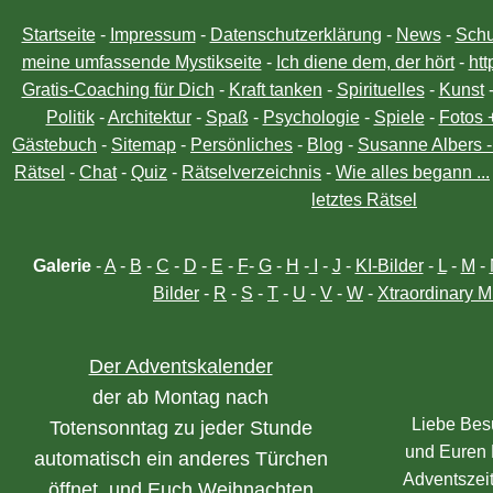
Startseite
-
Impressum
-
Datenschutzerklärung
-
News
-
Schu
meine umfassende Mystikseite
-
Ich diene dem, der hört
-
htt
Gratis-Coaching für Dich
-
Kraft tanken
-
Spirituelles
-
Kunst
Politik
-
Architektur
-
Spaß
-
Psychologie
-
Spiele
-
Fotos 
Gästebuch
-
Sitemap
-
Persönliches
-
Blog
-
Susanne Albers 
Rätsel
-
Chat
-
Quiz
-
Rätselverzeichnis
-
Wie alles begann ...
letztes Rätsel
Galerie
-
A
-
B
-
C
-
D
-
E
-
F
-
G
-
H
-
I
-
J
-
KI-Bilder
-
L
-
M
-
Bilder
-
R
-
S
-
T
-
U
-
V
-
W
-
Xtraordinary M
Der Adventskalender
der ab Montag nach
Liebe Bes
Totensonntag zu jeder Stunde
und Euren 
automatisch ein anderes Türchen
Adventszei
öffnet, und Euch Weihnachten