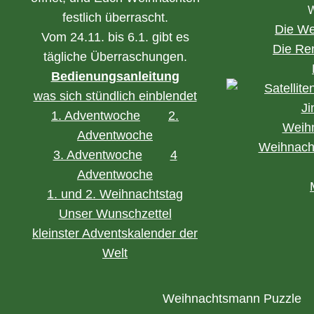
W
festlich überrascht.
Die We
Vom 24.11. bis 6.1. gibt es
Die Ren
tägliche Überraschungen.
Bedienungsanleitung
Satellit
was sich stündlich einblendet
Ji
1. Adventwoche
2.
Weihn
Adventwoche
Weihnacht
3. Adventwoche
4
Adventwoche
1. und 2. Weihnachtstag
Unser Wunschzettel
kleinster Adventskalender der
Welt
Weihnachtsmann Puzzle