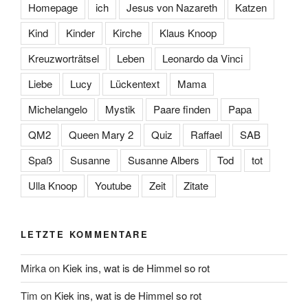
Homepage
ich
Jesus von Nazareth
Katzen
Kind
Kinder
Kirche
Klaus Knoop
Kreuzworträtsel
Leben
Leonardo da Vinci
Liebe
Lucy
Lückentext
Mama
Michelangelo
Mystik
Paare finden
Papa
QM2
Queen Mary 2
Quiz
Raffael
SAB
Spaß
Susanne
Susanne Albers
Tod
tot
Ulla Knoop
Youtube
Zeit
Zitate
LETZTE KOMMENTARE
Mirka
on
Kiek ins, wat is de Himmel so rot
Tim
on
Kiek ins, wat is de Himmel so rot