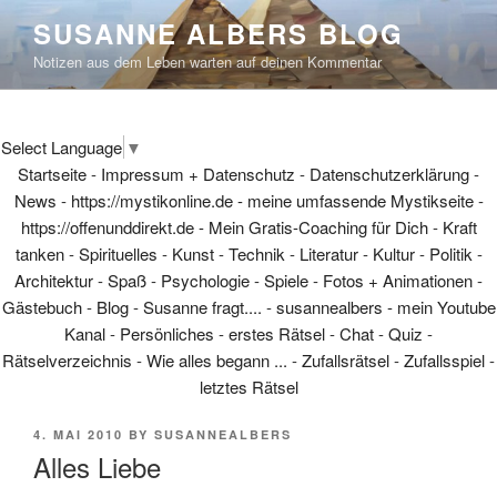
Skip
SUSANNE ALBERS BLOG
to
Notizen aus dem Leben warten auf deinen Kommentar
content
Select Language
▼
Startseite
-
Impressum + Datenschutz
-
Datenschutzerklärung
-
News
-
https://mystikonline.de - meine umfassende Mystikseite
-
https://offenunddirekt.de - Mein Gratis-Coaching für Dich
-
Kraft
tanken
-
Spirituelles
-
Kunst
-
Technik
-
Literatur
-
Kultur
-
Politik
-
Architektur
-
Spaß
-
Psychologie
-
Spiele
-
Fotos + Animationen
-
Gästebuch
-
Blog
-
Susanne fragt....
-
susannealbers - mein Youtube
Kanal
-
Persönliches
-
erstes Rätsel
-
Chat
-
Quiz
-
Rätselverzeichnis
-
Wie alles begann ...
-
Zufallsrätsel
-
Zufallsspiel
-
letztes Rätsel
POSTED
4. MAI 2010
BY
SUSANNEALBERS
ON
Alles Liebe