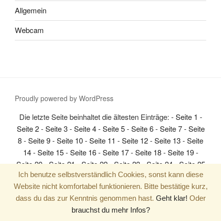
Allgemein
Webcam
Proudly powered by WordPress
Die letzte Seite beinhaltet die ältesten Einträge: -
Seite 1
-
Seite 2
-
Seite 3
-
Seite 4
-
Seite 5
-
Seite 6
-
Seite 7
-
Seite
8
-
Seite 9
-
Seite 10
-
Seite 11
-
Seite 12
-
Seite 13
-
Seite
14
-
Seite 15
-
Seite 16
-
Seite 17
-
Seite 18
-
Seite 19
-
Seite 20
-
Seite 21
-
Seite 22
-
Seite 23
-
Seite 24
-
Seite 25
Ich benutze selbstverständlich Cookies, sonst kann diese
-
Seite 26
-
Seite 27
-
Seite 28
-
Seite 29
-
Seite 30
-
Seite
Website nicht komfortabel funktionieren. Bitte bestätige kurz,
31
-
Seite 32
-
Seite 33
-
Seite 34
-
Seite 35
-
Seite 36
-
dass du das zur Kenntnis genommen hast.
Geht klar!
Oder
Seite 37
-
Seite 38
-
Seite 39
-
Seite 40
-
Seite 41
-
Seite 42
brauchst du mehr Infos?
-
Seite 43
-
Seite 44
-
Seite 45
-
Seite 46
-
Seite 47
-
Seite