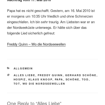
Papa hat es nicht geschafft. Gestern, am 16. Mai 2010 ist
er morgens um 10:35 Uhr friedlich und ohne Schmerzen
eingeschlafen. Ich bin sehr traurig. Am Liebsten war er an
der Nordseeküste unterwegs. Er hätte sich über das
folgende Lied sicherlich gefreut:
Freddy Quinn – Wo die Nordseewellen
CATEGORIES
ALLGEMEIN
TAGS
ALLES LIEBE
,
FREDDY QUINN
,
GERHARD SCHÖNE
,
HOSPIZ
,
KLAUS KNOOP
,
PAPA
,
SCHÖNE
,
TOD
,
TOT
,
WO DIE NORDSEEWELLEN
One Reply to “Alles Liebe”