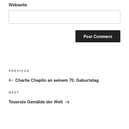
Webseite
Post
Previous
PREVIOUS
navigation
Post
Charlie Chaplin an seinem 70. Geburtstag
Next
NEXT
Post
Teuerste Gemälde der Welt