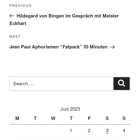
Post
Previous
PREVIOUS
navigation
Post
Hildegard von Bingen im Gespräch mit Meister
Eckhart
Next
NEXT
Post
Jean Paul Aphorismen “Fatpack” 55 Minuten
Search
Search
for:
Juni 2023
M
T
W
T
F
S
S
1
2
3
4