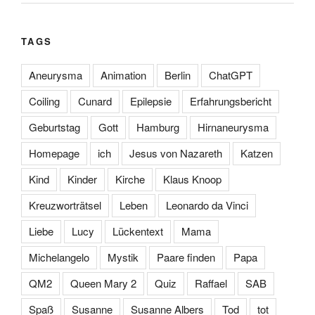
TAGS
Aneurysma
Animation
Berlin
ChatGPT
Coiling
Cunard
Epilepsie
Erfahrungsbericht
Geburtstag
Gott
Hamburg
Hirnaneurysma
Homepage
ich
Jesus von Nazareth
Katzen
Kind
Kinder
Kirche
Klaus Knoop
Kreuzworträtsel
Leben
Leonardo da Vinci
Liebe
Lucy
Lückentext
Mama
Michelangelo
Mystik
Paare finden
Papa
QM2
Queen Mary 2
Quiz
Raffael
SAB
Spaß
Susanne
Susanne Albers
Tod
tot