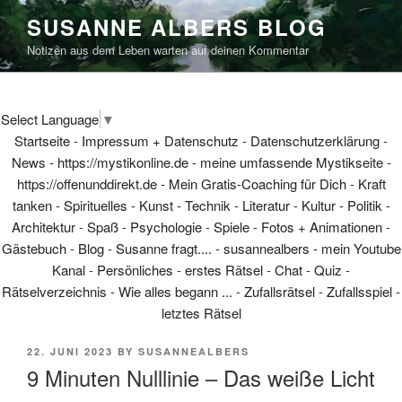
Skip
SUSANNE ALBERS BLOG
to
Notizen aus dem Leben warten auf deinen Kommentar
content
Select Language
▼
Startseite
-
Impressum + Datenschutz
-
Datenschutzerklärung
-
News
-
https://mystikonline.de - meine umfassende Mystikseite
-
https://offenunddirekt.de - Mein Gratis-Coaching für Dich
-
Kraft
tanken
-
Spirituelles
-
Kunst
-
Technik
-
Literatur
-
Kultur
-
Politik
-
Architektur
-
Spaß
-
Psychologie
-
Spiele
-
Fotos + Animationen
-
Gästebuch
-
Blog
-
Susanne fragt....
-
susannealbers - mein Youtube
Kanal
-
Persönliches
-
erstes Rätsel
-
Chat
-
Quiz
-
Rätselverzeichnis
-
Wie alles begann ...
-
Zufallsrätsel
-
Zufallsspiel
-
letztes Rätsel
POSTED
22. JUNI 2023
BY
SUSANNEALBERS
ON
9 Minuten Nulllinie – Das weiße Licht