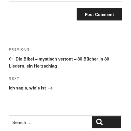
Post
Previous
PREVIOUS
navigation
Post
Die Bibel – mystisch vertont – 80 Bücher in 80
Liedern, ein Herzschlag
Next
NEXT
Post
Ich sag’s, wie’s ist
Search
Search
for: