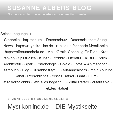
Skip
SUSANNE ALBERS BLOG
to
Notizen aus dem Leben warten auf deinen Kommentar
content
Select Language
▼
Startseite
-
Impressum + Datenschutz
-
Datenschutzerklärung
-
News
-
https://mystikonline.de - meine umfassende Mystikseite
-
https://offenunddirekt.de - Mein Gratis-Coaching für Dich
-
Kraft
tanken
-
Spirituelles
-
Kunst
-
Technik
-
Literatur
-
Kultur
-
Politik
-
Architektur
-
Spaß
-
Psychologie
-
Spiele
-
Fotos + Animationen
-
Gästebuch
-
Blog
-
Susanne fragt....
-
susannealbers - mein Youtube
Kanal
-
Persönliches
-
erstes Rätsel
-
Chat
-
Quiz
-
Rätselverzeichnis
-
Wie alles begann ...
-
Zufallsrätsel
-
Zufallsspiel
-
letztes Rätsel
POSTED
8. JUNI 2025
BY
SUSANNEALBERS
ON
Mystikonline.de – DIE Mystikseite