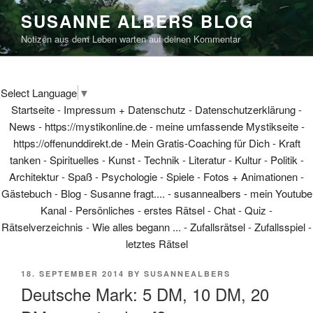
Skip
SUSANNE ALBERS BLOG
to
Notizen aus dem Leben warten auf deinen Kommentar
content
Select Language
▼
Startseite
-
Impressum + Datenschutz
-
Datenschutzerklärung
-
News
-
https://mystikonline.de - meine umfassende Mystikseite
-
https://offenunddirekt.de - Mein Gratis-Coaching für Dich
-
Kraft
tanken
-
Spirituelles
-
Kunst
-
Technik
-
Literatur
-
Kultur
-
Politik
-
Architektur
-
Spaß
-
Psychologie
-
Spiele
-
Fotos + Animationen
-
Gästebuch
-
Blog
-
Susanne fragt....
-
susannealbers - mein Youtube
Kanal
-
Persönliches
-
erstes Rätsel
-
Chat
-
Quiz
-
Rätselverzeichnis
-
Wie alles begann ...
-
Zufallsrätsel
-
Zufallsspiel
-
letztes Rätsel
POSTED
18. SEPTEMBER 2014
BY
SUSANNEALBERS
ON
Deutsche Mark: 5 DM, 10 DM, 20