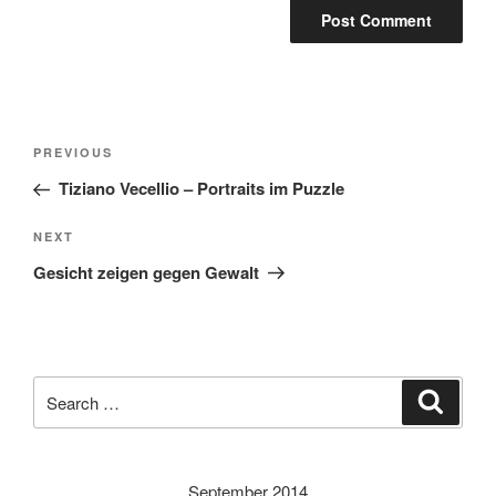
Post
Previous
PREVIOUS
navigation
Post
Tiziano Vecellio – Portraits im Puzzle
Next
NEXT
Post
Gesicht zeigen gegen Gewalt
Search
Search
for:
September 2014