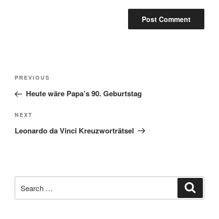
Post
Previous
PREVIOUS
navigation
Post
Heute wäre Papa’s 90. Geburtstag
Next
NEXT
Post
Leonardo da Vinci Kreuzworträtsel
Search
Search
for: