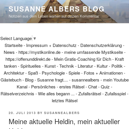
Skip
SUSANNE ALBERS BLOG
to
Notizen aus dem Leben warten auf deinen Kommentar
content
Select Language
▼
Startseite
-
Impressum + Datenschutz
-
Datenschutzerklärung
-
News
-
https://mystikonline.de - meine umfassende Mystikseite
-
https://offenunddirekt.de - Mein Gratis-Coaching für Dich
-
Kraft
tanken
-
Spirituelles
-
Kunst
-
Technik
-
Literatur
-
Kultur
-
Politik
-
Architektur
-
Spaß
-
Psychologie
-
Spiele
-
Fotos + Animationen
-
Gästebuch
-
Blog
-
Susanne fragt....
-
susannealbers - mein Youtube
Kanal
-
Persönliches
-
erstes Rätsel
-
Chat
-
Quiz
-
Rätselverzeichnis
-
Wie alles begann ...
-
Zufallsrätsel
-
Zufallsspiel
-
letztes Rätsel
POSTED
20. JULI 2013
BY
SUSANNEALBERS
ON
Meine aktuelle Heldin, mein aktueller