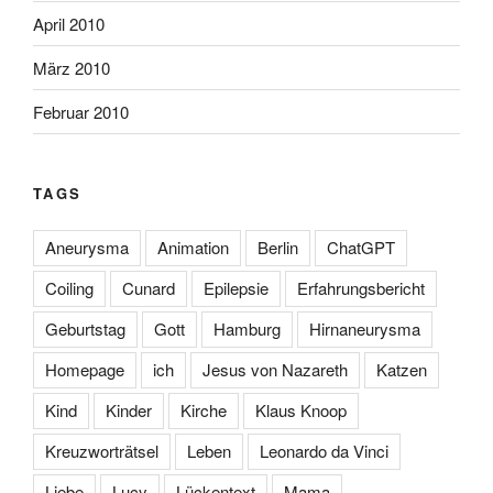
April 2010
März 2010
Februar 2010
TAGS
Aneurysma
Animation
Berlin
ChatGPT
Coiling
Cunard
Epilepsie
Erfahrungsbericht
Geburtstag
Gott
Hamburg
Hirnaneurysma
Homepage
ich
Jesus von Nazareth
Katzen
Kind
Kinder
Kirche
Klaus Knoop
Kreuzworträtsel
Leben
Leonardo da Vinci
Liebe
Lucy
Lückentext
Mama