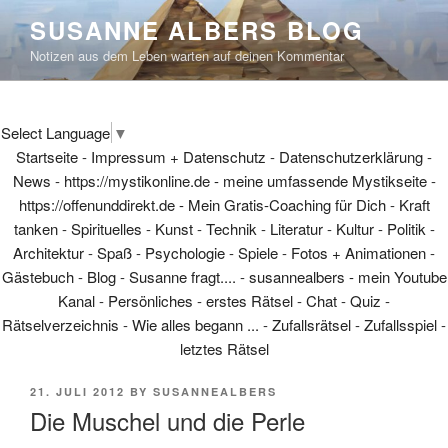
Skip
SUSANNE ALBERS BLOG
to
Notizen aus dem Leben warten auf deinen Kommentar
content
Select Language
▼
Startseite
-
Impressum + Datenschutz
-
Datenschutzerklärung
-
News
-
https://mystikonline.de - meine umfassende Mystikseite
-
https://offenunddirekt.de - Mein Gratis-Coaching für Dich
-
Kraft
tanken
-
Spirituelles
-
Kunst
-
Technik
-
Literatur
-
Kultur
-
Politik
-
Architektur
-
Spaß
-
Psychologie
-
Spiele
-
Fotos + Animationen
-
Gästebuch
-
Blog
-
Susanne fragt....
-
susannealbers - mein Youtube
Kanal
-
Persönliches
-
erstes Rätsel
-
Chat
-
Quiz
-
Rätselverzeichnis
-
Wie alles begann ...
-
Zufallsrätsel
-
Zufallsspiel
-
letztes Rätsel
POSTED
21. JULI 2012
BY
SUSANNEALBERS
ON
Die Muschel und die Perle