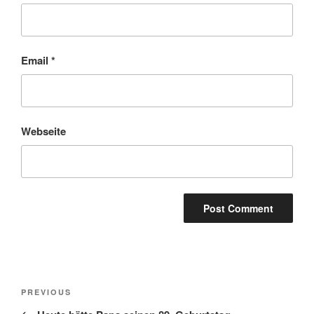
Email
*
Webseite
Post
Previous
PREVIOUS
navigation
Post