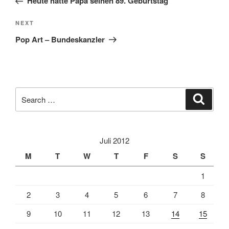
Heute hätte Papa seinen 89. Geburtstag
Next
NEXT
Post
Pop Art – Bundeskanzler
Search
Search
for:
Juli 2012
M
T
W
T
F
S
S
1
2
3
4
5
6
7
8
9
10
11
12
13
14
15