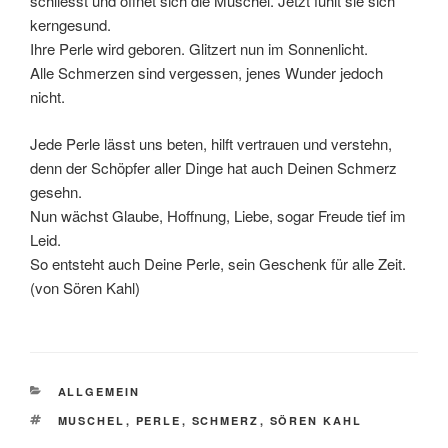
schliesst und öffnet sich die Muschel. Jetzt fühlt sie sich
kerngesund.
Ihre Perle wird geboren. Glitzert nun im Sonnenlicht.
Alle Schmerzen sind vergessen, jenes Wunder jedoch
nicht.
Jede Perle lässt uns beten, hilft vertrauen und verstehn,
denn der Schöpfer aller Dinge hat auch Deinen Schmerz
gesehn.
Nun wächst Glaube, Hoffnung, Liebe, sogar Freude tief im
Leid.
So entsteht auch Deine Perle, sein Geschenk für alle Zeit.
(von Sören Kahl)
CATEGORIES
ALLGEMEIN
TAGS
MUSCHEL
,
PERLE
,
SCHMERZ
,
SÖREN KAHL