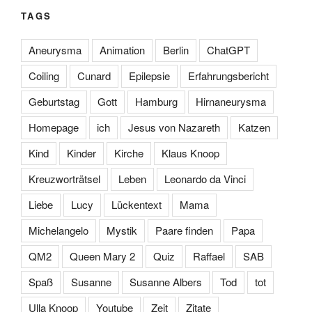
TAGS
Aneurysma
Animation
Berlin
ChatGPT
Coiling
Cunard
Epilepsie
Erfahrungsbericht
Geburtstag
Gott
Hamburg
Hirnaneurysma
Homepage
ich
Jesus von Nazareth
Katzen
Kind
Kinder
Kirche
Klaus Knoop
Kreuzworträtsel
Leben
Leonardo da Vinci
Liebe
Lucy
Lückentext
Mama
Michelangelo
Mystik
Paare finden
Papa
QM2
Queen Mary 2
Quiz
Raffael
SAB
Spaß
Susanne
Susanne Albers
Tod
tot
Ulla Knoop
Youtube
Zeit
Zitate