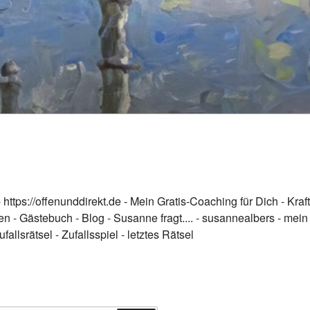
-
https://offenunddirekt.de - Mein Gratis-Coaching für Dich
-
Kraft
en
-
Gästebuch
-
Blog
-
Susanne fragt....
-
susannealbers - mein
ufallsrätsel
-
Zufallsspiel
-
letztes Rätsel