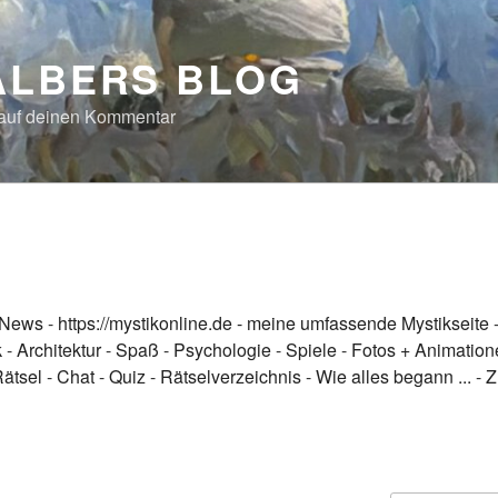
ALBERS BLOG
 auf deinen Kommentar
News
-
https://mystikonline.de - meine umfassende Mystikseite
k
-
Architektur
-
Spaß
-
Psychologie
-
Spiele
-
Fotos + Animation
Rätsel
-
Chat
-
Quiz
-
Rätselverzeichnis
-
Wie alles begann ...
-
Z