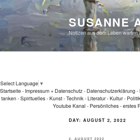
Skip
to
SUSANNE 
content
Notizen aus dem Leben warten
Select Language
▼
Startseite
-
Impressum + Datenschutz
-
Datenschutzerklärung
-
tanken
-
Spirituelles
-
Kunst
-
Technik
-
Literatur
-
Kultur
-
Politi
Youtube Kanal
-
Persönliches
-
erstes 
DAY:
AUGUST 2, 2022
POSTED
2. AUGUST 2022