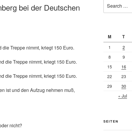
Search
nberg bei der Deutschen
for:
M
T
d die Treppe nimmt, kriegt 150 Euro.
1
2
8
9
nd die Treppe nimmt, kriegt 150 Euro.
15
16
nd die Treppe nimmt, kriegt 150 Euro.
22
23
29
30
sen ist und den Aufzug nehmen muß,
« Jul
SEITEN
oder nicht?