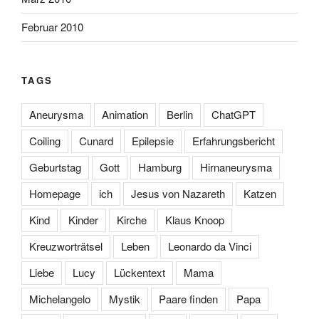
Februar 2010
TAGS
Aneurysma
Animation
Berlin
ChatGPT
Coiling
Cunard
Epilepsie
Erfahrungsbericht
Geburtstag
Gott
Hamburg
Hirnaneurysma
Homepage
ich
Jesus von Nazareth
Katzen
Kind
Kinder
Kirche
Klaus Knoop
Kreuzworträtsel
Leben
Leonardo da Vinci
Liebe
Lucy
Lückentext
Mama
Michelangelo
Mystik
Paare finden
Papa