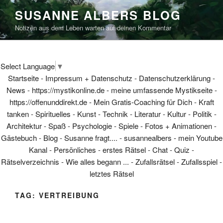
Skip
SUSANNE ALBERS BLOG
to
Notizen aus dem Leben warten auf deinen Kommentar
content
Select Language
▼
Startseite
-
Impressum + Datenschutz
-
Datenschutzerklärung
-
News
-
https://mystikonline.de - meine umfassende Mystikseite
-
https://offenunddirekt.de - Mein Gratis-Coaching für Dich
-
Kraft
tanken
-
Spirituelles
-
Kunst
-
Technik
-
Literatur
-
Kultur
-
Politik
-
Architektur
-
Spaß
-
Psychologie
-
Spiele
-
Fotos + Animationen
-
Gästebuch
-
Blog
-
Susanne fragt....
-
susannealbers - mein Youtube
Kanal
-
Persönliches
-
erstes Rätsel
-
Chat
-
Quiz
-
Rätselverzeichnis
-
Wie alles begann ...
-
Zufallsrätsel
-
Zufallsspiel
-
letztes Rätsel
TAG:
VERTREIBUNG