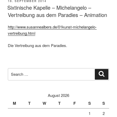
POSTED
18. SEPTEMBER 2014
ON
Sixtinische Kapelle – Michelangelo –
Vertreibung aus dem Paradies – Animation
http://www.susannealbers.de/01kunst-michelangelo-
vertreibung.html
Die Vertreibung aus dem Paradies.
Search
Search
for:
August 2026
M
T
W
T
F
S
S
1
2