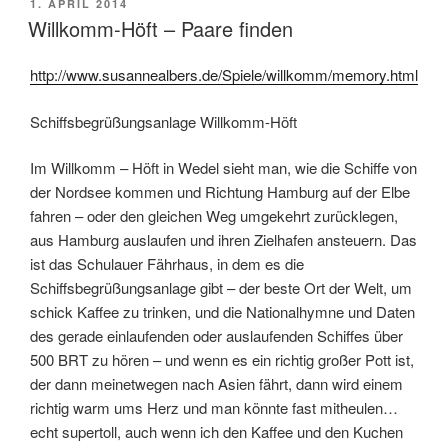
POSTED
1. APRIL 2014
ON
Willkomm-Höft – Paare finden
http://www.susannealbers.de/Spiele/willkomm/memory.html
Schiffsbegrüßungsanlage Willkomm-Höft
Im Willkomm – Höft in Wedel sieht man, wie die Schiffe von
der Nordsee kommen und Richtung Hamburg auf der Elbe
fahren – oder den gleichen Weg umgekehrt zurücklegen,
aus Hamburg auslaufen und ihren Zielhafen ansteuern. Das
ist das Schulauer Fährhaus, in dem es die
Schiffsbegrüßungsanlage gibt – der beste Ort der Welt, um
schick Kaffee zu trinken, und die Nationalhymne und Daten
des gerade einlaufenden oder auslaufenden Schiffes über
500 BRT zu hören – und wenn es ein richtig großer Pott ist,
der dann meinetwegen nach Asien fährt, dann wird einem
richtig warm ums Herz und man könnte fast mitheulen…
echt supertoll, auch wenn ich den Kaffee und den Kuchen