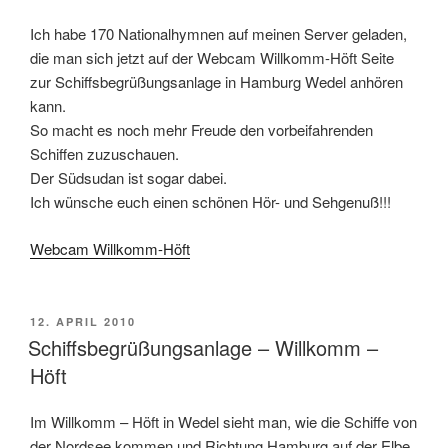
Ich habe 170 Nationalhymnen auf meinen Server geladen,
die man sich jetzt auf der Webcam Willkomm-Höft Seite
zur Schiffsbegrüßungsanlage in Hamburg Wedel anhören
kann.
So macht es noch mehr Freude den vorbeifahrenden
Schiffen zuzuschauen.
Der Südsudan ist sogar dabei.
Ich wünsche euch einen schönen Hör- und Sehgenuß!!!
Webcam Willkomm-Höft
POSTED
12. APRIL 2010
ON
Schiffsbegrüßungsanlage – Willkomm –
Höft
Im Willkomm – Höft in Wedel sieht man, wie die Schiffe von
der Nordsee kommen und Richtung Hamburg auf der Elbe