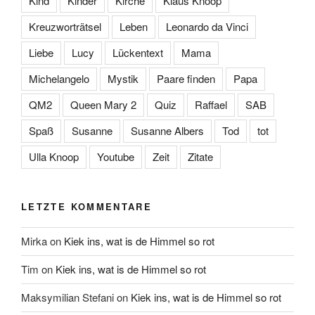
Kind
Kinder
Kirche
Klaus Knoop
Kreuzworträtsel
Leben
Leonardo da Vinci
Liebe
Lucy
Lückentext
Mama
Michelangelo
Mystik
Paare finden
Papa
QM2
Queen Mary 2
Quiz
Raffael
SAB
Spaß
Susanne
Susanne Albers
Tod
tot
Ulla Knoop
Youtube
Zeit
Zitate
LETZTE KOMMENTARE
Mirka
on
Kiek ins, wat is de Himmel so rot
Tim
on
Kiek ins, wat is de Himmel so rot
Maksymilian Stefani
on
Kiek ins, wat is de Himmel so rot