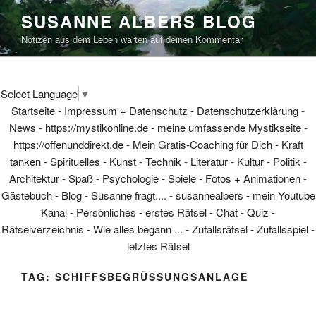
Skip
SUSANNE ALBERS BLOG
to
Notizen aus dem Leben warten auf deinen Kommentar
content
Select Language
▼
Startseite
-
Impressum + Datenschutz
-
Datenschutzerklärung
-
News
-
https://mystikonline.de - meine umfassende Mystikseite
-
https://offenunddirekt.de - Mein Gratis-Coaching für Dich
-
Kraft
tanken
-
Spirituelles
-
Kunst
-
Technik
-
Literatur
-
Kultur
-
Politik
-
Architektur
-
Spaß
-
Psychologie
-
Spiele
-
Fotos + Animationen
-
Gästebuch
-
Blog
-
Susanne fragt....
-
susannealbers - mein Youtube
Kanal
-
Persönliches
-
erstes Rätsel
-
Chat
-
Quiz
-
Rätselverzeichnis
-
Wie alles begann ...
-
Zufallsrätsel
-
Zufallsspiel
-
letztes Rätsel
TAG:
SCHIFFSBEGRÜSSUNGSANLAGE