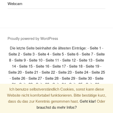
Webcam
Proudly powered by WordPress
Die letzte Seite beinhaltet die ältesten Einträge: -
Seite 1
-
Seite 2
-
Seite 3
-
Seite 4
-
Seite 5
-
Seite 6
-
Seite 7
-
Seite
8
-
Seite 9
-
Seite 10
-
Seite 11
-
Seite 12
-
Seite 13
-
Seite
14
-
Seite 15
-
Seite 16
-
Seite 17
-
Seite 18
-
Seite 19
-
Seite 20
-
Seite 21
-
Seite 22
-
Seite 23
-
Seite 24
-
Seite 25
-
Seite 26
-
Seite 27
-
Seite 28
-
Seite 29
-
Seite 30
-
Seite
31
-
Seite 32
-
Seite 33
-
Seite 34
-
Seite 35
-
Seite 36
-
Ich benutze selbstverständlich Cookies, sonst kann diese
Seite 37
-
Seite 38
-
Seite 39
-
Seite 40
-
Seite 41
-
Seite 42
Website nicht komfortabel funktionieren. Bitte bestätige kurz,
-
Seite 43
-
Seite 44
-
Seite 45
-
Seite 46
-
Seite 47
-
Seite
dass du das zur Kenntnis genommen hast.
Geht klar!
Oder
48
-
Seite 49
-
Seite 50
-
Seite 51
-
Seite 52
-
Seite 53
-
brauchst du mehr Infos?
Seite 54
-
Seite 55
-
Seite 56
-
Seite 57
-
Seite 58
-
Seite 59