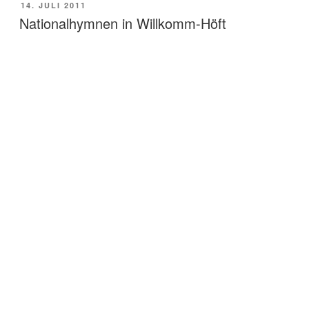
POSTED
14. JULI 2011
ON
Nationalhymnen in Willkomm-Höft