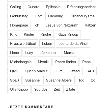
Coiling
Cunard
Epilepsie
Erfahrungsbericht
Geburtstag
Gott
Hamburg
Hirnaneurysma
Homepage
ich
Jesus von Nazareth
Katzen
Kind
Kinder
Kirche
Klaus Knoop
Kreuzworträtsel
Leben
Leonardo da Vinci
Liebe
Lucy
Lückentext
Mama
Michelangelo
Mystik
Paare finden
Papa
QM2
Queen Mary 2
Quiz
Raffael
SAB
Spaß
Susanne
Susanne Albers
Tod
tot
Ulla Knoop
Youtube
Zeit
Zitate
LETZTE KOMMENTARE