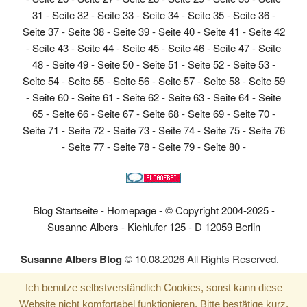
31
-
Seite 32
-
Seite 33
-
Seite 34
-
Seite 35
-
Seite 36
-
Seite 37
-
Seite 38
-
Seite 39
-
Seite 40
-
Seite 41
-
Seite 42
-
Seite 43
-
Seite 44
-
Seite 45
-
Seite 46
-
Seite 47
-
Seite
48
-
Seite 49
-
Seite 50
-
Seite 51
-
Seite 52
-
Seite 53
-
Seite 54
-
Seite 55
-
Seite 56
-
Seite 57
-
Seite 58
-
Seite 59
-
Seite 60
-
Seite 61
-
Seite 62
-
Seite 63
-
Seite 64
-
Seite
65
-
Seite 66
-
Seite 67
-
Seite 68
-
Seite 69
-
Seite 70
-
Seite 71
-
Seite 72
-
Seite 73
-
Seite 74
-
Seite 75
-
Seite 76
-
Seite 77
-
Seite 78
-
Seite 79
-
Seite 80
-
Blog Startseite
-
Homepage
-
© Copyright 2004-2025 -
Susanne Albers - Kiehlufer 125 - D 12059 Berlin
Susanne Albers Blog
© 10.08.2026 All Rights Reserved.
Ich benutze selbstverständlich Cookies, sonst kann diese
Website nicht komfortabel funktionieren. Bitte bestätige kurz,