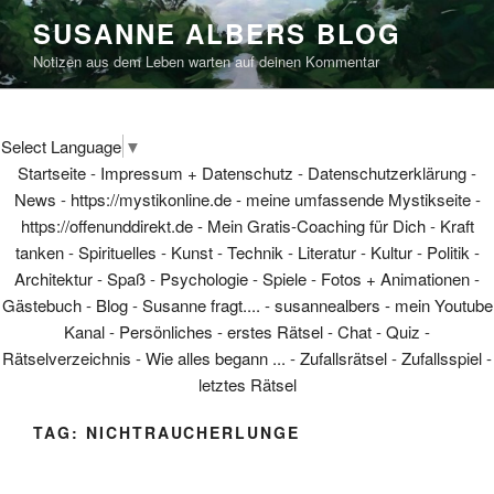
Skip
SUSANNE ALBERS BLOG
to
Notizen aus dem Leben warten auf deinen Kommentar
content
Select Language
▼
Startseite
-
Impressum + Datenschutz
-
Datenschutzerklärung
-
News
-
https://mystikonline.de - meine umfassende Mystikseite
-
https://offenunddirekt.de - Mein Gratis-Coaching für Dich
-
Kraft
tanken
-
Spirituelles
-
Kunst
-
Technik
-
Literatur
-
Kultur
-
Politik
-
Architektur
-
Spaß
-
Psychologie
-
Spiele
-
Fotos + Animationen
-
Gästebuch
-
Blog
-
Susanne fragt....
-
susannealbers - mein Youtube
Kanal
-
Persönliches
-
erstes Rätsel
-
Chat
-
Quiz
-
Rätselverzeichnis
-
Wie alles begann ...
-
Zufallsrätsel
-
Zufallsspiel
-
letztes Rätsel
TAG:
NICHTRAUCHERLUNGE