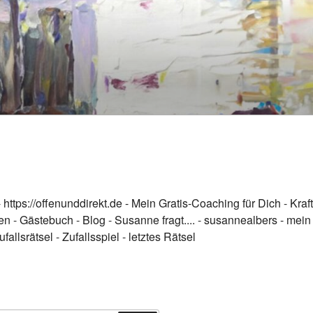
-
https://offenunddirekt.de - Mein Gratis-Coaching für Dich
-
Kraft
en
-
Gästebuch
-
Blog
-
Susanne fragt....
-
susannealbers - mein
ufallsrätsel
-
Zufallsspiel
-
letztes Rätsel