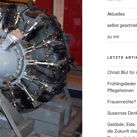
Aktuelles
selbst geschri
zu mir
LETZTE ARTI
Christi Blut fü
Frühlingslieder
Pflegeheimen
Frauenrechte? 
Susannes Denk
Gelübde, Eide,
die Zukunft üb