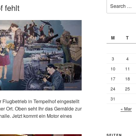
Search
 fehlt
for:
M
T
3
4
10
11
17
18
24
25
31
 Flugbetrieb in Tempelhof eingestellt
ger Ort. Oben seht Ihr das Gemälde zur
« Mar
halle. Jetzt kommt ein Motor eines
SEITEN