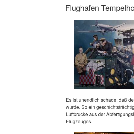
ON
Flughafen Tempelhof
Es ist unendlich schade, daß der
wurde. So ein geschichtsträchti
Luftbrücke aus der Abfertigungs
Flugzeuges.