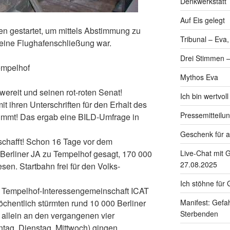
Denkwerkstatt
Auf Eis gelegt
en gestartet, um mittels Abstimmung zu
Tribunal – Eva
 eine Flughafenschließung war.
Drei Stimmen –
empelhof
Mythos Eva
ereit und seinen rot-roten Senat!
Ich bin wertvol
t ihren Unterschriften für den Erhalt des
Pressemitteilu
immt! Das ergab eine BILD-Umfrage in
Geschenk für a
schafft! Schon 16 Tage vor dem
 Berliner JA zu Tempelhof gesagt, 170 000
Live-Chat mit 
27.08.2025
n. Startbahn frei für den Volks-
Ich stöhne für G
ie Tempelhof-Interessengemeinschaft ICAT
öchentlich stürmten rund 10 000 Berliner
Manifest: Gefah
Sterbenden
h allein an den vergangenen vier
tag, Dienstag, Mittwoch) gingen