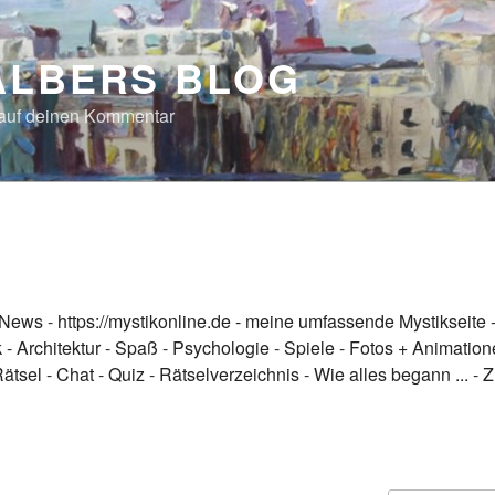
ALBERS BLOG
 auf deinen Kommentar
News
-
https://mystikonline.de - meine umfassende Mystikseite
k
-
Architektur
-
Spaß
-
Psychologie
-
Spiele
-
Fotos + Animation
Rätsel
-
Chat
-
Quiz
-
Rätselverzeichnis
-
Wie alles begann ...
-
Z