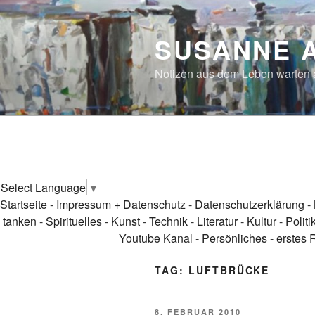
Skip
to
SUSANNE 
content
Notizen aus dem Leben warten
Select Language
▼
Startseite
-
Impressum + Datenschutz
-
Datenschutzerklärung
-
tanken
-
Spirituelles
-
Kunst
-
Technik
-
Literatur
-
Kultur
-
Politi
Youtube Kanal
-
Persönliches
-
erstes 
TAG:
LUFTBRÜCKE
POSTED
8. FEBRUAR 2010