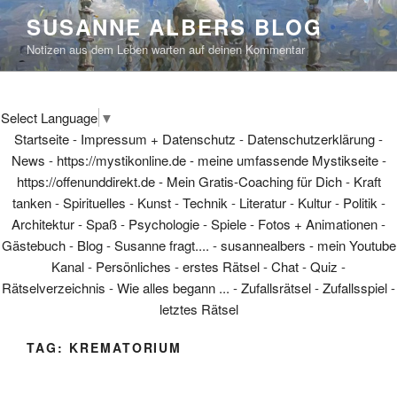
Skip
SUSANNE ALBERS BLOG
to
Notizen aus dem Leben warten auf deinen Kommentar
content
Select Language
▼
Startseite
-
Impressum + Datenschutz
-
Datenschutzerklärung
-
News
-
https://mystikonline.de - meine umfassende Mystikseite
-
https://offenunddirekt.de - Mein Gratis-Coaching für Dich
-
Kraft
tanken
-
Spirituelles
-
Kunst
-
Technik
-
Literatur
-
Kultur
-
Politik
-
Architektur
-
Spaß
-
Psychologie
-
Spiele
-
Fotos + Animationen
-
Gästebuch
-
Blog
-
Susanne fragt....
-
susannealbers - mein Youtube
Kanal
-
Persönliches
-
erstes Rätsel
-
Chat
-
Quiz
-
Rätselverzeichnis
-
Wie alles begann ...
-
Zufallsrätsel
-
Zufallsspiel
-
letztes Rätsel
TAG:
KREMATORIUM