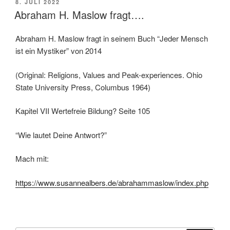
POSTED
8. JULI 2022
ON
Abraham H. Maslow fragt….
Abraham H. Maslow fragt in seinem Buch “Jeder Mensch
ist ein Mystiker” von 2014
(Original: Religions, Values and Peak-experiences. Ohio
State University Press, Columbus 1964)
Kapitel VII Wertefreie Bildung? Seite 105
“Wie lautet Deine Antwort?”
Mach mit:
https://www.susannealbers.de/abrahammaslow/index.php