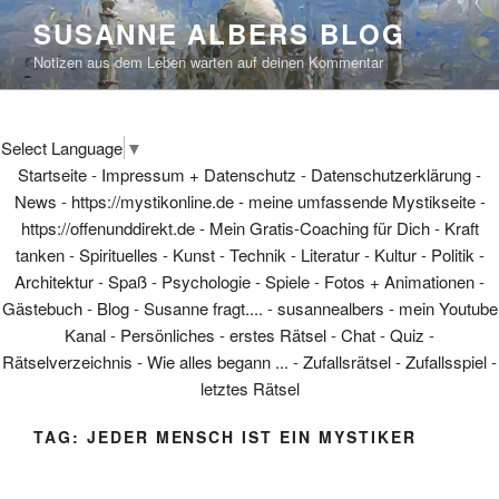
Skip
SUSANNE ALBERS BLOG
to
Notizen aus dem Leben warten auf deinen Kommentar
content
Select Language
▼
Startseite
-
Impressum + Datenschutz
-
Datenschutzerklärung
-
News
-
https://mystikonline.de - meine umfassende Mystikseite
-
https://offenunddirekt.de - Mein Gratis-Coaching für Dich
-
Kraft
tanken
-
Spirituelles
-
Kunst
-
Technik
-
Literatur
-
Kultur
-
Politik
-
Architektur
-
Spaß
-
Psychologie
-
Spiele
-
Fotos + Animationen
-
Gästebuch
-
Blog
-
Susanne fragt....
-
susannealbers - mein Youtube
Kanal
-
Persönliches
-
erstes Rätsel
-
Chat
-
Quiz
-
Rätselverzeichnis
-
Wie alles begann ...
-
Zufallsrätsel
-
Zufallsspiel
-
letztes Rätsel
TAG:
JEDER MENSCH IST EIN MYSTIKER