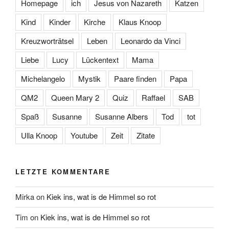
Homepage
ich
Jesus von Nazareth
Katzen
Kind
Kinder
Kirche
Klaus Knoop
Kreuzworträtsel
Leben
Leonardo da Vinci
Liebe
Lucy
Lückentext
Mama
Michelangelo
Mystik
Paare finden
Papa
QM2
Queen Mary 2
Quiz
Raffael
SAB
Spaß
Susanne
Susanne Albers
Tod
tot
Ulla Knoop
Youtube
Zeit
Zitate
LETZTE KOMMENTARE
Mirka
on
Kiek ins, wat is de Himmel so rot
Tim
on
Kiek ins, wat is de Himmel so rot