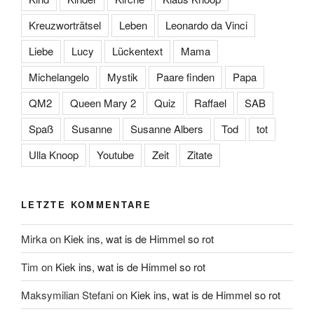
Kreuzworträtsel
Leben
Leonardo da Vinci
Liebe
Lucy
Lückentext
Mama
Michelangelo
Mystik
Paare finden
Papa
QM2
Queen Mary 2
Quiz
Raffael
SAB
Spaß
Susanne
Susanne Albers
Tod
tot
Ulla Knoop
Youtube
Zeit
Zitate
LETZTE KOMMENTARE
Mirka
on
Kiek ins, wat is de Himmel so rot
Tim
on
Kiek ins, wat is de Himmel so rot
Maksymilian Stefani
on
Kiek ins, wat is de Himmel so rot