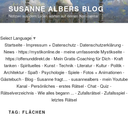
Skip
SUSANNE ALBERS BLOG
to
Notizen aus dem Leben warten auf deinen Kommentar
content
Select Language
▼
Startseite
-
Impressum + Datenschutz
-
Datenschutzerklärung
-
News
-
https://mystikonline.de - meine umfassende Mystikseite
-
https://offenunddirekt.de - Mein Gratis-Coaching für Dich
-
Kraft
tanken
-
Spirituelles
-
Kunst
-
Technik
-
Literatur
-
Kultur
-
Politik
-
Architektur
-
Spaß
-
Psychologie
-
Spiele
-
Fotos + Animationen
-
Gästebuch
-
Blog
-
Susanne fragt....
-
susannealbers - mein Youtube
Kanal
-
Persönliches
-
erstes Rätsel
-
Chat
-
Quiz
-
Rätselverzeichnis
-
Wie alles begann ...
-
Zufallsrätsel
-
Zufallsspiel
-
letztes Rätsel
TAG:
FLÄCHEN