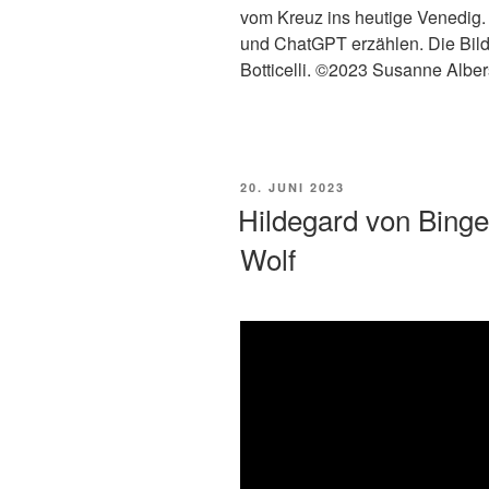
vom Kreuz ins heutige Venedig. 
und ChatGPT erzählen. Die Bild
Botticelli. ©2023 Susanne Albe
POSTED
20. JUNI 2023
ON
Hildegard von Binge
Wolf