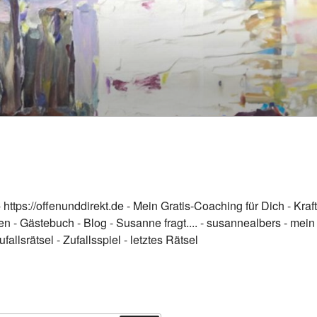
-
https://offenunddirekt.de - Mein Gratis-Coaching für Dich
-
Kraft
en
-
Gästebuch
-
Blog
-
Susanne fragt....
-
susannealbers - mein
ufallsrätsel
-
Zufallsspiel
-
letztes Rätsel