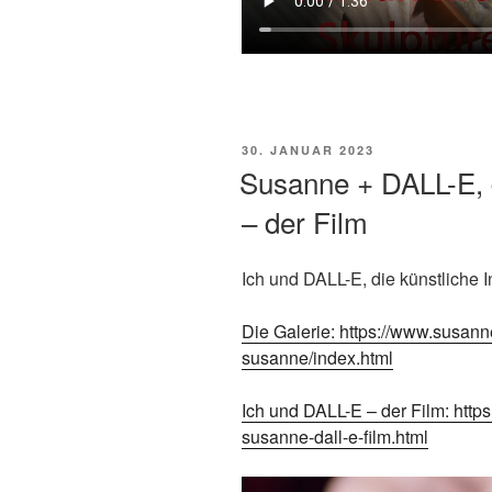
POSTED
30. JANUAR 2023
ON
Susanne + DALL-E, di
– der Film
Ich und DALL-E, die künstliche I
Die Galerie: https://www.susan
susanne/index.html
Ich und DALL-E – der Film: http
susanne-dall-e-film.html