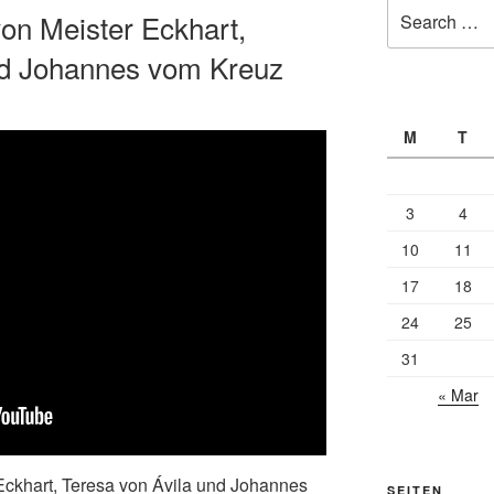
Search
von Meister Eckhart,
for:
nd Johannes vom Kreuz
M
T
3
4
10
11
17
18
24
25
31
« Mar
 Eckhart, Teresa von Ávila und Johannes
SEITEN