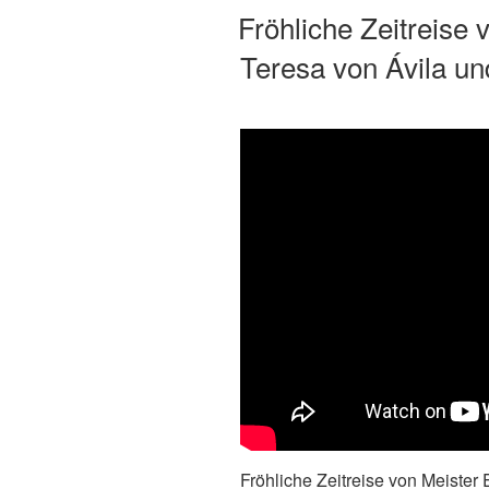
ON
Fröhliche Zeitreise 
Teresa von Ávila u
Fröhliche Zeitreise von Meister