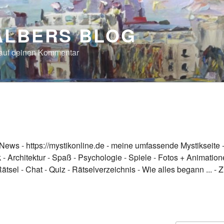
ALBERS BLOG
 auf deinen Kommentar
News
-
https://mystikonline.de - meine umfassende Mystikseite
k
-
Architektur
-
Spaß
-
Psychologie
-
Spiele
-
Fotos + Animation
Rätsel
-
Chat
-
Quiz
-
Rätselverzeichnis
-
Wie alles begann ...
-
Z