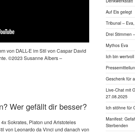
Denkwerkstatt
Auf Eis gelegt
Tribunal – Eva
Drei Stimmen –
Mythos Eva
rn von DALL-E im Stil von Caspar David
Ich bin wertvol
chte. ©2023 Susanne Albers –
Pressemitteilu
Geschenk für a
Live-Chat mit 
27.08.2025
n? Wer gefällt dir besser?
Ich stöhne für G
Manifest: Gefah
4x Sokrates, Platon und Aristoteles
Sterbenden
til von Leonardo da Vinci und danach von