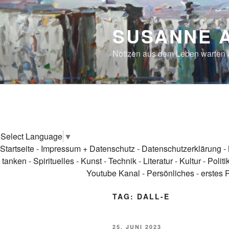
Skip
to
SUSANNE 
content
Notizen aus dem Leben warten
Select Language
▼
Startseite
-
Impressum + Datenschutz
-
Datenschutzerklärung
-
tanken
-
Spirituelles
-
Kunst
-
Technik
-
Literatur
-
Kultur
-
Politi
Youtube Kanal
-
Persönliches
-
erstes 
TAG:
DALL-E
POSTED
25. JUNI 2023