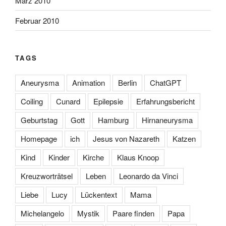
März 2010
Februar 2010
TAGS
Aneurysma
Animation
Berlin
ChatGPT
Coiling
Cunard
Epilepsie
Erfahrungsbericht
Geburtstag
Gott
Hamburg
Hirnaneurysma
Homepage
ich
Jesus von Nazareth
Katzen
Kind
Kinder
Kirche
Klaus Knoop
Kreuzworträtsel
Leben
Leonardo da Vinci
Liebe
Lucy
Lückentext
Mama
Michelangelo
Mystik
Paare finden
Papa