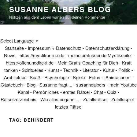
Skip
SUSANNE ALBERS BLOG
to
Notizen aus dem Leben warten auf deinen Kommentar
content
Select Language
▼
Startseite
-
Impressum + Datenschutz
-
Datenschutzerklärung
-
News
-
https://mystikonline.de - meine umfassende Mystikseite
-
https://offenunddirekt.de - Mein Gratis-Coaching für Dich
-
Kraft
tanken
-
Spirituelles
-
Kunst
-
Technik
-
Literatur
-
Kultur
-
Politik
-
Architektur
-
Spaß
-
Psychologie
-
Spiele
-
Fotos + Animationen
-
Gästebuch
-
Blog
-
Susanne fragt....
-
susannealbers - mein Youtube
Kanal
-
Persönliches
-
erstes Rätsel
-
Chat
-
Quiz
-
Rätselverzeichnis
-
Wie alles begann ...
-
Zufallsrätsel
-
Zufallsspiel
-
letztes Rätsel
TAG:
BEHINDERT