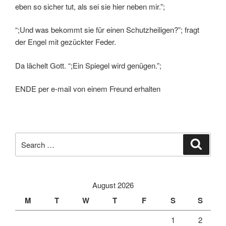
eben so sicher tut, als sei sie hier neben mir.”;
“;Und was bekommt sie für einen Schutzheiligen?”; fragt
der Engel mit gezückter Feder.
Da lächelt Gott. “;Ein Spiegel wird genügen.”;
ENDE per e-mail von einem Freund erhalten
Search
Search
for:
August 2026
M
T
W
T
F
S
S
1
2