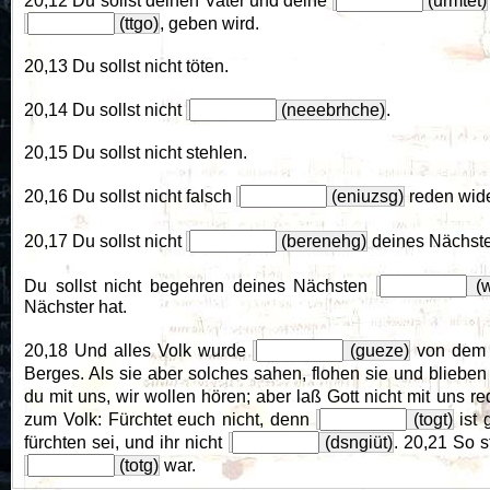
20,12 Du sollst deinen Vater und deine
(urmtet)
(ttgo)
, geben wird.
20,13 Du sollst nicht töten.
20,14 Du sollst nicht
(neeebrhche)
.
20,15 Du sollst nicht stehlen.
20,16 Du sollst nicht falsch
(eniuzsg)
reden wide
20,17 Du sollst nicht
(berenehg)
deines Nächst
Du sollst nicht begehren deines Nächsten
(w
Nächster hat.
20,18 Und alles Volk wurde
(gueze)
von dem 
Berges. Als sie aber solches sahen, flohen sie und blieben
du mit uns, wir wollen hören; aber laß Gott nicht mit uns r
zum Volk: Fürchtet euch nicht, denn
(togt)
ist 
fürchten sei, und ihr nicht
(dsngiüt)
. 20,21 So 
(totg)
war.