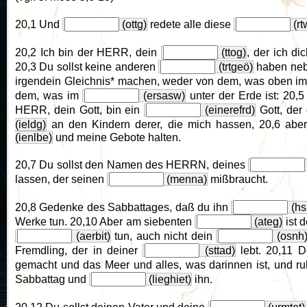
20,1 Und
(ottg)
redete alle diese
(rt
20,2 Ich bin der HERR, dein
(ttog)
, der ich d
20,3 Du sollst keine anderen
(trtgeö)
haben ne
irgendein Gleichnis* machen, weder von dem, was oben i
dem, was im
(ersasw)
unter der Erde ist: 20,
HERR, dein Gott, bin ein
(einerefrd)
Gott, der 
(ieldg)
an den Kindern derer, die mich hassen, 20,6 aber
(ienlbe)
und meine Gebote halten.
20,7 Du sollst den Namen des HERRN, deines
lassen, der seinen
(menna)
mißbraucht.
20,8 Gedenke des Sabbattages, daß du ihn
(hsl
Werke tun. 20,10 Aber am siebenten
(ateg)
ist 
(aerbit)
tun, auch nicht dein
(osnh
Fremdling, der in deiner
(sttad)
lebt. 20,11 
gemacht und das Meer und alles, was darinnen ist, und r
Sabbattag und
(lieghiet)
ihn.