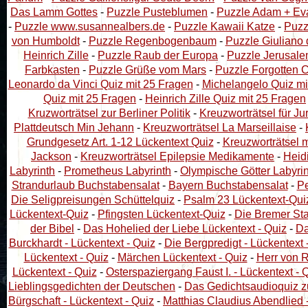
Das Lamm Gottes
-
Puzzle Pusteblumen
-
Puzzle Adam + Eva
-
Puzzle www.susannealbers.de
-
Puzzle Kawaii Katze
-
Puzz
von Humboldt
-
Puzzle Regenbogenbaum
-
Puzzle Giuliano 
Heinrich Zille
-
Puzzle Raub der Europa
-
Puzzle Jerusal
Farbkasten
-
Puzzle Grüße vom Mars
-
Puzzle Forgotten C
Leonardo da Vinci Quiz mit 25 Fragen
-
Michelangelo Quiz mi
Quiz mit 25 Fragen
-
Heinrich Zille Quiz mit 25 Fragen
Kruzworträtsel zur Berliner Politik
-
Kreuzworträtsel für Jur
Plattdeutsch Min Jehann
-
Kreuzworträtsel La Marseillaise
-
Grundgesetz Art. 1-12 Lückentext Quiz
-
Kreuzworträtsel 
Jackson
-
Kreuzworträtsel Epilepsie Medikamente
-
Heid
Labyrinth
-
Prometheus Labyrinth
-
Olympische Götter Labyri
Strandurlaub Buchstabensalat
-
Bayern Buchstabensalat
-
Pe
Die Seligpreisungen Schüttelquiz
-
Psalm 23 Lückentext-Qui
Lückentext-Quiz
-
Pfingsten Lückentext-Quiz
-
Die Bremer Sta
der Bibel
-
Das Hohelied der Liebe Lückentext - Quiz
-
Da
Burckhardt - Lückentext - Quiz
-
Die Bergpredigt - Lückentext 
Lückentext - Quiz
-
Märchen Lückentext - Quiz
-
Herr von R
Lückentext - Quiz
-
Osterspaziergang Faust I. - Lückentext - 
Lieblingsgedichten der Deutschen
-
Das Gedichtsaudioquiz z
Bürgschaft - Lückentext - Quiz
-
Matthias Claudius Abendlied -