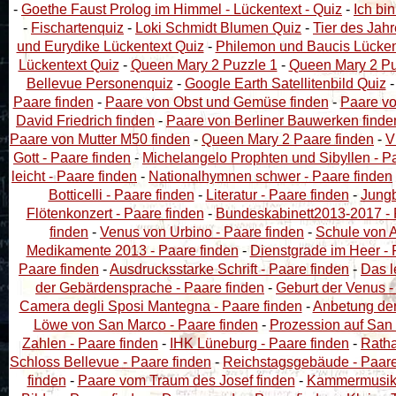
-
Goethe Faust Prolog im Himmel - Lückentext - Quiz
-
Ich bin
-
Fischartenquiz
-
Loki Schmidt Blumen Quiz
-
Tier des Jah
und Eurydike Lückentext Quiz
-
Philemon und Baucis Lücken
Lückentext Quiz
-
Queen Mary 2 Puzzle 1
-
Queen Mary 2 Pu
Bellevue Personenquiz
-
Google Earth Satellitenbild Quiz
Paare finden
-
Paare von Obst und Gemüse finden
-
Paare vo
David Friedrich finden
-
Paare von Berliner Bauwerken finde
Paare von Mutter M50 finden
-
Queen Mary 2 Paare finden
-
V
Gott - Paare finden
-
Michelangelo Prophten und Sibyllen - P
leicht - Paare finden
-
Nationalhymnen schwer - Paare finden
Botticelli - Paare finden
-
Literatur - Paare finden
-
Jungb
Flötenkonzert - Paare finden
-
Bundeskabinett2013-2017 - 
finden
-
Venus von Urbino - Paare finden
-
Schule von A
Medikamente 2013 - Paare finden
-
Dienstgrade im Heer - 
Paare finden
-
Ausdrucksstarke Schrift - Paare finden
-
Das l
der Gebärdensprache - Paare finden
-
Geburt der Venus -
Camera degli Sposi Mantegna - Paare finden
-
Anbetung der 
Löwe von San Marco - Paare finden
-
Prozession auf San 
Zahlen - Paare finden
-
IHK Lüneburg - Paare finden
-
Ratha
Schloss Bellevue - Paare finden
-
Reichstagsgebäude - Paare
finden
-
Paare vom Traum des Josef finden
-
Kammermusiks