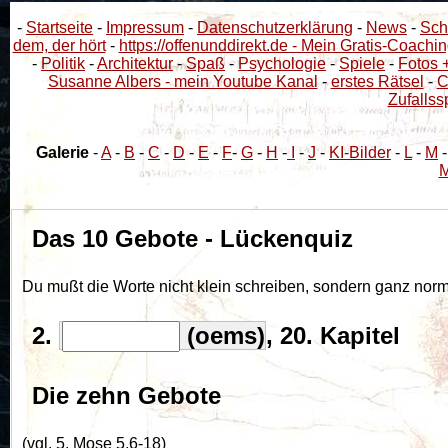
-
Startseite
-
Impressum
-
Datenschutzerklärung
-
News
-
Sch
dem, der hört
-
https://offenunddirekt.de - Mein Gratis-Coachin
-
Politik
-
Architektur
-
Spaß
-
Psychologie
-
Spiele
-
Fotos 
Susanne Albers - mein Youtube Kanal
-
erstes Rätsel
-
C
Zufallss
Galerie
-
A
-
B
-
C
-
D
-
E
-
F
-
G
-
H
-
I
-
J
-
KI-Bilder
-
L
-
M
M
Das 10 Gebote - Lückenquiz
Du mußt die Worte nicht klein schreiben, sondern ganz nor
2.
(oems)
, 20. Kapitel
Die zehn Gebote
(vgl. 5. Mose 5,6-18)