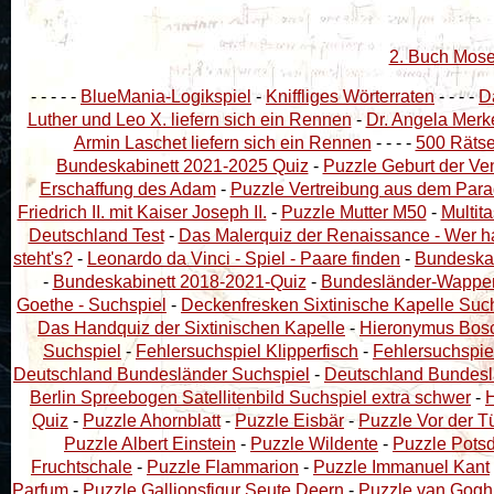
2. Buch Mose 
-
- - - -
BlueMania-Logikspiel
-
Kniffliges Wörterraten
- - - -
D
Luther und Leo X. liefern sich ein Rennen
-
Dr. Angela Merke
Armin Laschet liefern sich ein Rennen
- - - -
500 Rätse
Bundeskabinett 2021-2025 Quiz
-
Puzzle Geburt der Ve
Erschaffung des Adam
-
Puzzle Vertreibung aus dem Para
Friedrich II. mit Kaiser Joseph II.
-
Puzzle Mutter M50
-
Multit
Deutschland Test
-
Das Malerquiz der Renaissance - Wer ha
steht's?
-
Leonardo da Vinci - Spiel - Paare finden
-
Bundeska
-
Bundeskabinett 2018-2021-Quiz
-
Bundesländer-Wappe
Goethe - Suchspiel
-
Deckenfresken Sixtinische Kapelle Suc
Das Handquiz der Sixtinischen Kapelle
-
Hieronymus Bos
Suchspiel
-
Fehlersuchspiel Klipperfisch
-
Fehlersuchspi
Deutschland Bundesländer Suchspiel
-
Deutschland Bundesl
Berlin Spreebogen Satellitenbild Suchspiel extra schwer
-
H
Quiz
-
Puzzle Ahornblatt
-
Puzzle Eisbär
-
Puzzle Vor der T
Puzzle Albert Einstein
-
Puzzle Wildente
-
Puzzle Pots
Fruchtschale
-
Puzzle Flammarion
-
Puzzle Immanuel Kant
Parfum
-
Puzzle Gallionsfigur Seute Deern
-
Puzzle van Gogh