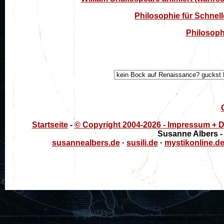
Philosophie für Schnel
Philosoph
Startseite
-
© Copyright 2004-
2026 - Impressum + Da
Susanne Albers -
susannealbers.de
·
susili.de
·
mystikonline.d
>
Hinweis: Inhalte dieser Website können künstlerisch bearbeitet, montiert