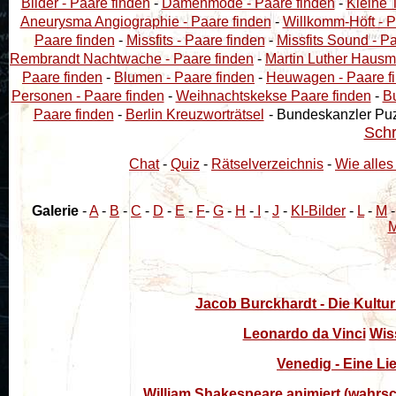
Bilder - Paare finden
-
Damenmode - Paare finden
-
Kleine T
Aneurysma Angiographie - Paare finden
-
Willkomm-Höft - P
Paare finden
-
Missfits - Paare finden
-
Missfits Sound - P
Rembrandt Nachtwache - Paare finden
-
Martin Luther Hausmu
Paare finden
-
Blumen - Paare finden
-
Heuwagen - Paare f
Personen - Paare finden
-
Weihnachtskekse Paare finden
-
B
Paare finden
-
Berlin Kreuzworträtsel
- Bundeskanzler Pu
Schr
Chat
-
Quiz
-
Rätselverzeichnis
-
Wie alles
Galerie
-
A
-
B
-
C
-
D
-
E
-
F
-
G
-
H
-
I
-
J
-
KI-Bilder
-
L
-
M
M
Jacob Burckhardt - Die Kultur
Leonardo da Vinci
Wiss
Venedig - Eine Li
William Shakespeare animiert (wahrsche