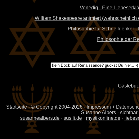
Venedig - Eine Liebeserklä
William Shakespeare animiert (wahrscheinlich od
Philosophie für Schnelldenker
-
Philosophie der R
Gästebuc
Startseite
-
© Copyright 2004-
2026 - Impressum + Datenschut
Susanne Albers - sichtbar
susannealbers.de
·
susili.de
·
mystikonline.de
·
liebes