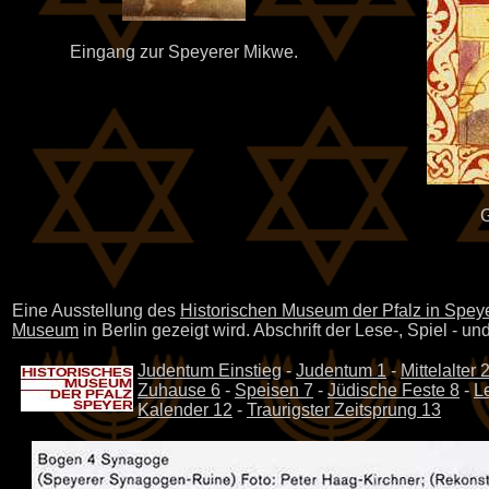
Eingang zur Speyerer Mikwe.
G
Eine Ausstellung des
Historischen Museum der Pfalz in Spey
Museum
in Berlin gezeigt wird. Abschrift der Lese-, Spiel - u
Judentum Einstieg
-
Judentum 1
-
Mittelalter 
Zuhause 6
-
Speisen 7
-
Jüdische Feste 8
-
L
Kalender 12
-
Traurigster Zeitsprung 13