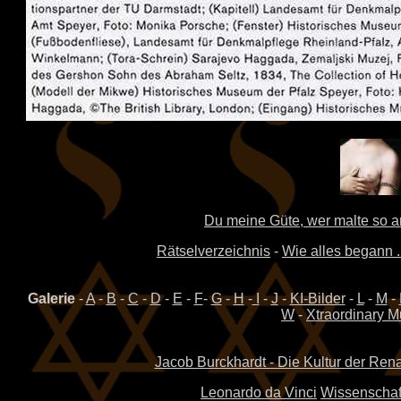
Du meine Güte, wer malte so 
Rätselverzeichnis
-
Wie alles begann ..
Galerie
-
A
-
B
-
C
-
D
-
E
-
F
-
G
-
H
-
I
-
J
-
KI-Bilder
-
L
-
M
-
W
-
Xtraordinary M
Jacob Burckhardt - Die Kultur der Rena
Leonardo da Vinci
Wissenschaftl