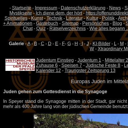
-
Startseite
-
Impressum
-
Datenschutzerklärung
-
News
-
S
Mystikseite
-
Ich diene dem, der hört
-
https://offenunddirek
Spirituelles
-
Kunst
-
Technik
-
Literatur
-
Kultur
-
Politik
-
Archi
+ Animationen
-
Gästebuch
-
Sitemap
-
Persönliches
-
Blog
-
S
Chat
-
Quiz
-
Rätselverzeichnis
-
Wie alles begann ..
Galerie
-
A
-
B
-
C
-
D
-
E
-
F
-
G
-
H
-
I
-
J
-
KI-Bilder
-
L
-
M
-
W
-
Xtraordinary M
Judentum Einstieg
-
Judentum 1
-
Mittelalter 
Zuhause 6
-
Speisen 7
-
Jüdische Feste 8
-
L
Kalender 12
-
Traurigster Zeitsprung 13
Europas Juden im Mittela
Juden gehen zum Gottesdienst in die Synagoge
In Speyer stand die Synagoge mitten in der Stadt, gar nic
mehr als 400 Jahre lang von der jüdischen Gemeinde benutzt. 