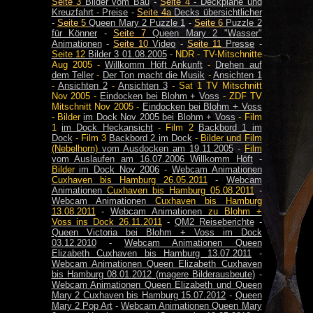
Seite 3
Bilder vom Bau
-
Seite 4
- Deckpläne und
Kreuzfahrt - Preise
-
Seite 4a
Decks übersichtlicher
-
Seite 5
Queen Mary 2 Puzzle 1
-
Seite 6
Puzzle 2
für Könner
-
Seite 7
Queen Mary 2 "Wasser"
Animationen
-
Seite 10
Video
-
Seite 11
Presse
-
Seite 12
Bilder 3 01.08.2005
-
NDR - TV-Mitschnitte
Aug 2005 -
Willkomm Höft Ankunft
-
Drehen auf
dem Teller
-
Der Ton macht die Musik
-
Ansichten 1
-
Ansichten 2
-
Ansichten 3
-
Sat 1 TV Mitschnitt
Nov 2005 -
Eindocken bei Blohm + Voss
-
ZDF TV
Mitschnitt Nov 2005 -
Eindocken bei Blohm + Voss
-
Bilder
im Dock Nov 2005 bei Blohm + Voss
-
Film
1
im Dock Heckansicht
-
Film 2
Backbord 1 im
Dock
-
Film 3
Backbord 2 im Dock
-
Bilder und Film
(Nebelhorn)
vom Ausdocken am 19.11.2005
-
Film
vom Auslaufen am 16.07.2006 Willkomm Höft
-
Bilder
im Dock Nov 2006
-
Webcam Animationen
Cuxhaven bis Hamburg
26.05.2011
-
Webcam
Animationen
Cuxhaven bis Hamburg 05.08.2011
-
Webcam Animationen
Cuxhaven bis Hamburg
13.08.2011
-
Webcam Animationen
zu Blohm +
Voss ins Dock 26.11.2011
-
QM2 Reiseberichte
-
Queen Victoria bei Blohm + Voss im Dock
03.12.2010
-
Webcam Animationen Queen
Elizabeth Cuxhaven bis Hamburg 13.07.2011
-
Webcam Animationen Queen Elizabeth Cuxhaven
bis Hamburg 08.01.2012 (magere Bilderausbeute)
-
Webcam Animationen Queen Elizabeth und Queen
Mary 2 Cuxhaven bis Hamburg 15.07.2012
-
Queen
Mary 2 Pop Art
-
Webcam Animationen Queen Mary