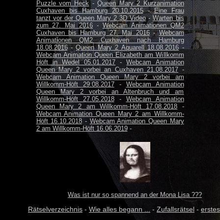
Puzzle vom Heck
-
Queen Mary 2 Kurzanimation
Cuxhaven bis Hamburg 20.10.2015
-
Eine Frau
tanzt vor der Queen Mary 2 3D Video
-
Warten bis
zum 27. Mai 2016
-
Webcam Animationen QM2
Cuxhaven bis Hamburg 27. Mai 2016
-
Webcam
Animationen QM2 Cuxhaven nach Hamburg
18.08.2016
-
Queen Mary 2 Aquarell 18.08.2016
-
Webcam Animation Queen Elizabeth am Willkomm
Höft in Wedel 05.01.2017
-
Webcam Animation
Queen Mary 2 vorbei an Cuxhaven 21.08.2017
-
Webcam Animation Queen Mary 2 vorbei am
Willkomm-Höft 29.08.2017
-
Webcam Animation
Queen Mary 2 vorbei an Altenbruch und am
Willkomm-Höft 27.05.2018
-
Webcam Animation
Queen Mary 2 am Willkomm-Höft 17.08.2018
-
Webcam Animation Queen Mary 2 am Willkomm-
Höft 16.10.2018
-
Webcam Animation Queen Mary
2 am Willkomm-Höft 16.06.2019
-
Was ist nur so spannend an der Mona Lisa ???
Rätselverzeichnis
-
Wie alles begann ...
-
Zufallsrätsel
-
erstes