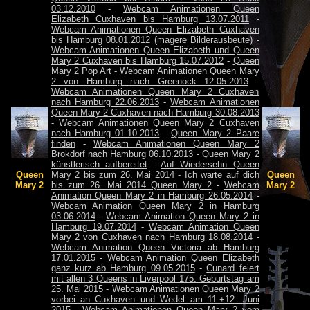
03.12.2010
-
Webcam Animationen Queen
Elizabeth Cuxhaven bis Hamburg 13.07.2011
-
Webcam Animationen Queen Elizabeth Cuxhaven
bis Hamburg 08.01.2012 (magere Bilderausbeute)
-
Webcam Animationen Queen Elizabeth und Queen
Mary 2 Cuxhaven bis Hamburg 15.07.2012
-
Queen
Mary 2 Pop Art
-
Webcam Animationen Queen Mary
2 von Hamburg nach Greenock 12.05.2013
-
Webcam Animationen Queen Mary 2 Cuxhaven
nach Hamburg 22.06.2013
-
Webcam Animationen
Queen Mary 2 Cuxhaven nach Hamburg 30.08.2013
-
Webcam Animationen Queen Mary 2 Cuxhaven
nach Hamburg 01.10.2013
-
Queen Mary 2 Paare
finden
-
Webcam Animationen Queen Mary 2
Brokdorf nach Hamburg 06.10.2013
-
Queen Mary 2
künstlerisch aufbereitet
-
Auf Wiedersehn Queen
Queen
Mary 2 bis zum 26. Mai 2014
-
Ich warte auf dich
Queen
Mary 2
bis zum 26. Mai 2014 Queen Mary 2
-
Webcam
Mary 2
Animation Queen Mary 2 in Hamburg 26.05.2014
-
Webcam Animation Queen Mary 2 in Hamburg
03.06.2014
-
Webcam Animation Queen Mary 2 in
Hamburg 19.07.2014
-
Webcam Animation Queen
Mary 2 von Cuxhaven nach Hamburg 18.08.2014
-
Webcam Animation Queen Victoria ab Hamburg
17.01.2015
-
Webcam Animation Queen Elizabeth
ganz kurz ab Hamburg 09.05.2015
-
Cunard feiert
mit allen 3 Queens in Liverpool 175. Geburtstag am
25. Mai 2015
-
Webcam Animationen Queen Mary 2
vorbei an Cuxhaven und Wedel am 11.+12. Juni
2015
-
Webcam Animationen Queen Mary 2 vom