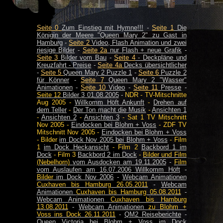
Seite 0
Zum Einstieg mit Hymne!!!
-
Seite 1
Die
Königin der Meere "Queen Mary 2" zu Gast in
Hamburg
-
Seite 2
Video, Flash Animation und zwei
riesige Bilder
-
Seite 2a
nur Flash + neue Grafik
-
Seite 3
Bilder vom Bau
-
Seite 4
- Deckpläne und
Kreuzfahrt - Preise
-
Seite 4a
Decks übersichtlicher
-
Seite 5
Queen Mary 2 Puzzle 1
-
Seite 6
Puzzle 2
für Könner
-
Seite 7
Queen Mary 2 "Wasser"
Animationen
-
Seite 10
Video
-
Seite 11
Presse
-
Seite 12
Bilder 3 01.08.2005
-
NDR - TV-Mitschnitte
Aug 2005 -
Willkomm Höft Ankunft
-
Drehen auf
dem Teller
-
Der Ton macht die Musik
-
Ansichten 1
-
Ansichten 2
-
Ansichten 3
-
Sat 1 TV Mitschnitt
Nov 2005 -
Eindocken bei Blohm + Voss
-
ZDF TV
Mitschnitt Nov 2005 -
Eindocken bei Blohm + Voss
-
Bilder
im Dock Nov 2005 bei Blohm + Voss
-
Film
1
im Dock Heckansicht
-
Film 2
Backbord 1 im
Dock
-
Film 3
Backbord 2 im Dock
-
Bilder und Film
(Nebelhorn)
vom Ausdocken am 19.11.2005
-
Film
vom Auslaufen am 16.07.2006 Willkomm Höft
-
Bilder
im Dock Nov 2006
-
Webcam Animationen
Cuxhaven bis Hamburg
26.05.2011
-
Webcam
Animationen
Cuxhaven bis Hamburg 05.08.2011
-
Webcam Animationen
Cuxhaven bis Hamburg
13.08.2011
-
Webcam Animationen
zu Blohm +
Voss ins Dock 26.11.2011
-
QM2 Reiseberichte
-
Queen Victoria bei Blohm + Voss im Dock