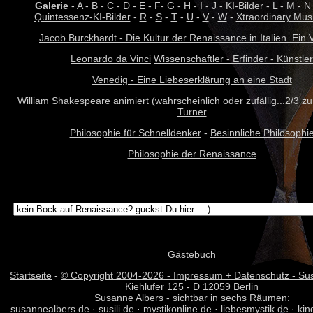
Galerie
-
A
-
B
-
C
-
D
-
E
-
F
-
G
-
H
-
I
-
J
-
KI-Bilder
-
L
-
M
-
N
Quintessenz-KI-Bilder
-
R
-
S
-
T
-
U
-
V
-
W
-
Xtraordinary Mus
Jacob Burckhardt - Die Kultur der Renaissance in Italien. Ein
Leonardo da Vinci
Wissenschaftler - Erfinder - Künstler
Venedig - Eine Liebeserklärung an eine Stadt
William Shakespeare animiert (wahrscheinlich oder zufällig...2/3 zu
Turner
Philosophie für Schnelldenker
-
Besinnliche Philosophi
Philosophie der Renaissance
Gästebuch
Startseite
-
© Copyright 2004-
2026 - Impressum + Datenschutz - Sus
Kiehlufer 125 - D 12059 Berlin
Susanne Albers - sichtbar in sechs Räumen:
susannealbers.de
·
susili.de
·
mystikonline.de
·
liebesmystik.de
·
kin