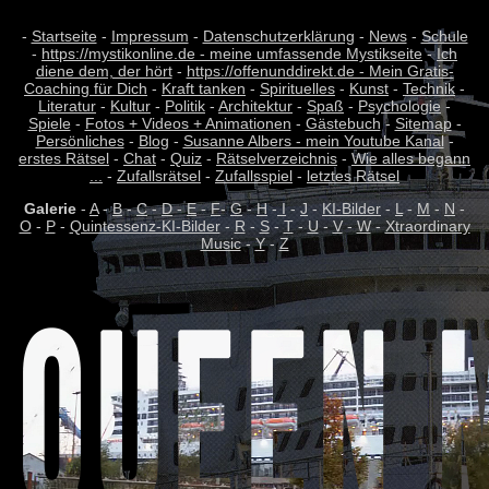
-
Startseite
-
Impressum
-
Datenschutzerklärung
-
News
-
Schule
-
https://mystikonline.de - meine umfassende Mystikseite
-
Ich
diene dem, der hört
-
https://offenunddirekt.de - Mein Gratis-
Coaching für Dich
-
Kraft tanken
-
Spirituelles
-
Kunst
-
Technik
-
Literatur
-
Kultur
-
Politik
-
Architektur
-
Spaß
-
Psychologie
-
Spiele
-
Fotos + Videos + Animationen
-
Gästebuch
-
Sitemap
-
Persönliches
-
Blog
-
Susanne Albers - mein Youtube Kanal
-
erstes Rätsel
-
Chat
-
Quiz
-
Rätselverzeichnis
-
Wie alles begann
...
-
Zufallsrätsel
-
Zufallsspiel
-
letztes Rätsel
Galerie
-
A
-
B
-
C
-
D
-
E
-
F
-
G
-
H
-
I
-
J
-
KI-Bilder
-
L
-
M
-
N
-
O
-
P
-
Quintessenz-KI-Bilder
-
R
-
S
-
T
-
U
-
V
-
W
-
Xtraordinary
Music
-
Y
-
Z