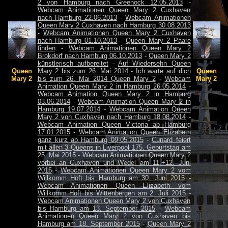
2 von Hamburg nach Greenock 12.05.2013
-
Webcam Animationen Queen Mary 2 Cuxhaven
nach Hamburg 22.06.2013
-
Webcam Animationen
Queen Mary 2 Cuxhaven nach Hamburg 30.08.2013
-
Webcam Animationen Queen Mary 2 Cuxhaven
nach Hamburg 01.10.2013
-
Queen Mary 2 Paare
finden
-
Webcam Animationen Queen Mary 2
Brokdorf nach Hamburg 06.10.2013
-
Queen Mary 2
künstlerisch aufbereitet
-
Auf Wiedersehn Queen
Queen
Mary 2 bis zum 26. Mai 2014
-
Ich warte auf dich
Queen
Mary 2
bis zum 26. Mai 2014 Queen Mary 2
-
Webcam
Mary 2
Animation Queen Mary 2 in Hamburg 26.05.2014
-
Webcam Animation Queen Mary 2 in Hamburg
03.06.2014
-
Webcam Animation Queen Mary 2 in
Hamburg 19.07.2014
-
Webcam Animation Queen
Mary 2 von Cuxhaven nach Hamburg 18.08.2014
-
Webcam Animation Queen Victoria ab Hamburg
17.01.2015
-
Webcam Animation Queen Elizabeth
ganz kurz ab Hamburg 09.05.2015
-
Cunard feiert
mit allen 3 Queens in Liverpool 175. Geburtstag am
25. Mai 2015
-
Webcam Animationen Queen Mary 2
vorbei an Cuxhaven und Wedel am 11.+12. Juni
2015
-
Webcam Animationen Queen Mary 2 vom
Willkomm Höft bis Hamburg am 30. Juni 2015
-
Webcam Animationen Queen Elizabeth vom
Willkomm Höft bis Wittenbergen am 2. Juli 2015
-
Webcam Animationen Queen Mary 2 von Cuxhaven
bis Hamburg am 13. September 2015
-
Webcam
Animationen Queen Mary 2 von Cuxhaven bis
Hamburg am 18. September 2015
-
Queen Mary 2