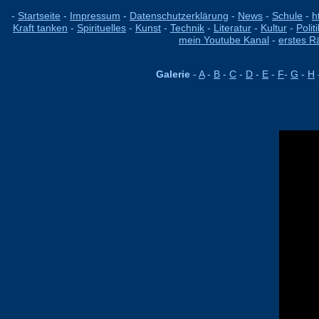
-
Startseite
-
Impressum
-
Datenschutzerklärung
-
News
-
Schule
-
h
Kraft tanken
-
Spirituelles
-
Kunst
-
Technik
-
Literatur
-
Kultur
-
Politi
mein Youtube Kanal
-
erstes R
Galerie
-
A
-
B
-
C
-
D
-
E
-
F
-
G
-
H