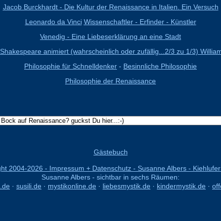
Jacob Burckhardt - Die Kultur der Renaissance in Italien. Ein Versuch
Leonardo da Vinci
Wissenschaftler - Erfinder - Künstler
Venedig - Eine Liebeserklärung an eine Stadt
 Shakespeare animiert (wahrscheinlich oder zufällig...2/3 zu 1/3) Willia
Philosophie für Schnelldenker
-
Besinnliche Philosophie
Philosophie der Renaissance
Gästebuch
ght 2004-
2026 - Impressum + Datenschutz - Susanne Albers - Kiehlufer
Susanne Albers - sichtbar in sechs Räumen:
.de
·
susili.de
·
mystikonline.de
·
liebesmystik.de
·
kindermystik.de
·
of