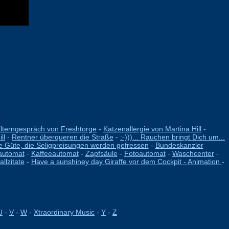
lterngespräch von Freshtorge
-
Katzenallergie von Martina Hill
-
ll
-
Rentner überqueren die Straße
-
:-)))... Rauchen bringt Dich um...
 Güte, die Seligpreisungen werden gefressen
-
Bundeskanzler
automat
-
Kaffeeautomat
-
Zapfsäule
-
Fotoautomat
-
Waschcenter
-
llzitate
-
Have a sunshiney day
Giraffe vor dem Cockpit - Animation
-
U
-
V
-
W
-
Xtraordinary Music
-
Y
-
Z