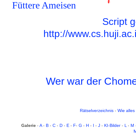
F
ü
tt
e
r
e
A
m
e
i
s
e
n
Scr
i
pt g
http://www.cs.h
u
j
i
.
a
c.
W
e
r w
a
r d
e
r Ch
o
m
Räts
e
lv
e
rz
e
i
chn
i
s
-
W
i
e
a
ll
e
s
G
a
l
e
r
i
e
-
A
-
B
-
C
-
D
-
E
-
F
-
G
-
H
-
I
-
J
-
K
I
-B
i
ld
e
r
-
L
-
M