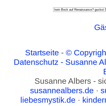
Gä
St
a
rts
e
i
t
e
-
© C
o
pyr
i
gh
D
a
t
e
nsch
u
tz - S
u
s
a
nn
e
A
S
u
s
a
nn
e
A
lb
e
rs - s
i
s
u
s
a
nn
e
a
lb
e
rs.d
e
·
s
l
i
e
b
e
smyst
i
k.d
e
·
k
i
nd
e
r