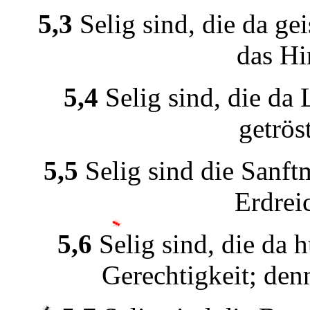
5,3
S
e
l
i
g s
i
nd, d
i
e
d
a
g
e
i
d
a
s H
i
5,4
S
e
l
i
g s
i
nd, d
i
e
d
a
g
e
trös
5,5
S
e
l
i
g s
i
nd d
i
e
S
a
nft
E
rdr
e
i
5,6
S
e
l
i
g s
i
nd, d
i
e
d
a
h
G
e
r
e
cht
i
gk
e
i
t; d
e
n