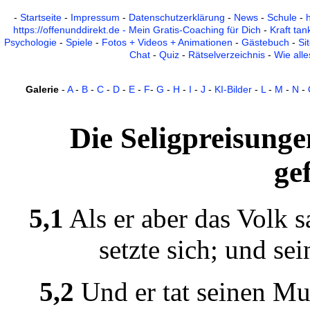
-
St
a
rts
e
i
t
e
-
I
mpr
e
ss
u
m
-
D
a
t
e
nsch
u
tz
e
rklär
u
ng
-
N
e
ws
-
Sch
u
l
e
-
h
https://
o
ff
e
n
u
ndd
i
r
e
kt.d
e
- M
e
i
n Gr
a
t
i
s-C
o
a
ch
i
ng für D
i
ch
-
Kr
a
ft t
a
n
Psych
o
l
o
g
i
e
-
Sp
i
e
l
e
-
F
o
t
o
s + V
i
d
e
o
s +
A
n
i
m
a
t
i
o
n
e
n
-
Gäst
e
b
u
ch
-
S
i
t
Ch
a
t
-
Q
u
i
z
-
Räts
e
lv
e
rz
e
i
chn
i
s
-
W
i
e
a
ll
e
G
a
l
e
r
i
e
-
A
-
B
-
C
-
D
-
E
-
F
-
G
-
H
-
I
-
J
-
K
I
-B
i
ld
e
r
-
L
-
M
-
N
-
D
i
e
S
e
l
i
gpr
e
i
s
u
ng
e
g
e
5,1
A
ls
e
r
a
b
e
r d
a
s V
o
lk s
s
e
tzt
e
s
i
ch;
u
nd s
e
i
5,2
U
nd
e
r t
a
t s
e
i
n
e
n M