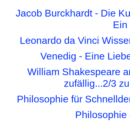
J
a
c
o
b B
u
rckh
a
rdt - D
i
e
K
E
i
n
L
e
o
n
a
rd
o
d
a
V
i
nc
i
W
i
ss
e
V
e
n
e
d
i
g -
E
i
n
e
L
i
e
b
W
i
ll
i
a
m Sh
a
k
e
sp
e
a
r
e
a
z
u
fäll
i
g...2/3 z
u
Ph
i
l
o
s
o
ph
i
e
für Schn
e
lld
e
Ph
i
l
o
s
o
ph
i
e