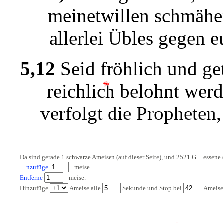
m
e
i
n
e
tw
i
ll
e
n schmäh
e
a
ll
e
rl
e
i
Übl
e
s g
e
g
e
n
e
5,12
S
e
i
d fröhl
i
ch
u
nd g
e
r
e
i
chl
i
ch b
e
l
o
hnt w
e
rd
v
e
rf
o
lgt d
i
e
Pr
o
ph
e
t
e
n,
D
a
s
i
nd g
e
r
a
d
e
1
schw
a
rz
e
A
m
e
i
s
e
n (
a
u
f d
i
e
s
e
r S
e
i
t
e
),
u
nd
2521
G
e
s
s
e
n
e
nz
u
füg
e
m
e
i
s
e
.
E
nt
f
e
r
n
e
m
e
i
s
e
.
H
i
nz
u
füg
e
A
m
e
i
s
e
a
l
l
e
S
e
k
u
nd
e
u
nd St
o
p
b
e
i
A
m
e
i
s
e