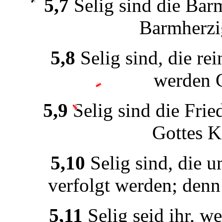
5,7
S
e
l
i
g s
i
nd d
i
e
B
a
r
B
a
rmh
e
rz
i
5,8
S
e
l
i
g s
i
nd, d
i
e
r
e
i
w
e
rd
e
n 
5,9
S
e
l
i
g s
i
nd d
i
e
Fr
i
e
G
o
tt
e
s K
5,10
S
e
l
i
g s
i
nd, d
i
e
u
v
e
rf
o
lgt w
e
rd
e
n; d
e
n
5,11
S
e
l
i
g s
e
i
d
i
hr, w
e