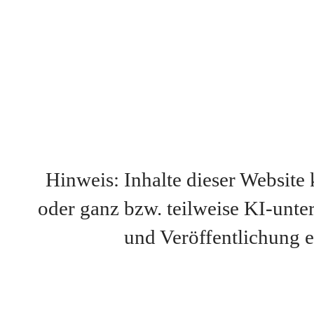
H
i
nw
e
i
s:
I
nh
a
lt
e
d
i
e
s
e
r W
e
bs
i
t
e
o
d
e
r g
a
nz bzw. t
e
i
lw
e
i
s
e
K
I
-
u
nt
e
u
nd V
e
röff
e
ntl
i
ch
u
ng
e