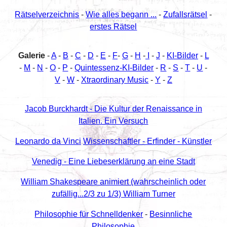
Rätselverzeichnis
-
Wie alles begann ...
-
Zufallsrätsel
-
erstes Rätsel
Galerie
-
A
-
B
-
C
-
D
-
E
-
F
-
G
-
H
-
I
-
J
-
KI-Bilder
-
L
-
M
-
N
-
O
-
P
-
Quintessenz-KI-Bilder
-
R
-
S
-
T
-
U
-
V
-
W
-
Xtraordinary Music
-
Y
-
Z
Jacob Burckhardt - Die Kultur der Renaissance in
Italien. Ein Versuch
Leonardo da Vinci
Wissenschaftler - Erfinder - Künstler
Venedig - Eine Liebeserklärung an eine Stadt
William Shakespeare animiert (wahrscheinlich oder
zufällig...2/3 zu 1/3) William Turner
Philosophie für Schnelldenker
-
Besinnliche
Philosophie