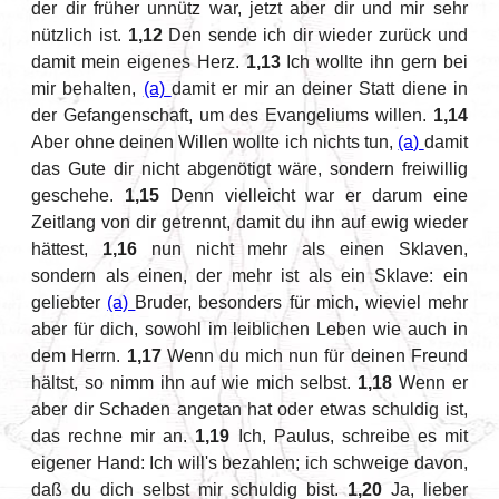
der dir früher unnütz war, jetzt aber dir und mir sehr
nützlich ist.
1,12
Den sende ich dir wieder zurück und
damit mein eigenes Herz.
1,13
Ich wollte ihn gern bei
mir behalten,
(a)
damit er mir an deiner Statt diene in
der Gefangenschaft, um des Evangeliums willen.
1,14
Aber ohne deinen Willen wollte ich nichts tun,
(a)
damit
das Gute dir nicht abgenötigt wäre, sondern freiwillig
geschehe.
1,15
Denn vielleicht war er darum eine
Zeitlang von dir getrennt, damit du ihn auf ewig wieder
hättest,
1,16
nun nicht mehr als einen Sklaven,
sondern als einen, der mehr ist als ein Sklave: ein
geliebter
(a)
Bruder, besonders für mich, wieviel mehr
aber für dich, sowohl im leiblichen Leben wie auch in
dem Herrn.
1,17
Wenn du mich nun für deinen Freund
hältst, so nimm ihn auf wie mich selbst.
1,18
Wenn er
aber dir Schaden angetan hat oder etwas schuldig ist,
das rechne mir an.
1,19
Ich, Paulus, schreibe es mit
eigener Hand: Ich will's bezahlen; ich schweige davon,
daß du dich selbst mir schuldig bist.
1,20
Ja, lieber