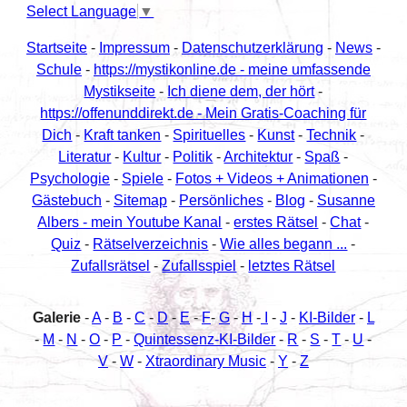
Select Language
▼
Startseite
-
Impressum
-
Datenschutzerklärung
-
News
-
Schule
-
https://mystikonline.de - meine umfassende
Mystikseite
-
Ich diene dem, der hört
-
https://offenunddirekt.de - Mein Gratis-Coaching für
Dich
-
Kraft tanken
-
Spirituelles
-
Kunst
-
Technik
-
Literatur
-
Kultur
-
Politik
-
Architektur
-
Spaß
-
Psychologie
-
Spiele
-
Fotos + Videos + Animationen
-
Gästebuch
-
Sitemap
-
Persönliches
-
Blog
-
Susanne
Albers - mein Youtube Kanal
-
erstes Rätsel
-
Chat
-
Quiz
-
Rätselverzeichnis
-
Wie alles begann ...
-
Zufallsrätsel
-
Zufallsspiel
-
letztes Rätsel
Galerie
-
A
-
B
-
C
-
D
-
E
-
F
-
G
-
H
-
I
-
J
-
KI-Bilder
-
L
-
M
-
N
-
O
-
P
-
Quintessenz-KI-Bilder
-
R
-
S
-
T
-
U
-
V
-
W
-
Xtraordinary Music
-
Y
-
Z