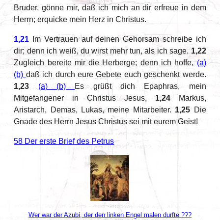
Bruder, gönne mir, daß ich mich an dir erfreue in dem
Herrn; erquicke mein Herz in Christus.
1,21
Im Vertrauen auf deinen Gehorsam schreibe ich
dir; denn ich weiß, du wirst mehr tun, als ich sage.
1,22
Zugleich bereite mir die Herberge; denn ich hoffe,
(a)
(b)
daß ich durch eure Gebete euch geschenkt werde.
1,23
(a)
(b)
Es grüßt dich Epaphras, mein
Mitgefangener in Christus Jesus,
1,24
Markus,
Aristarch, Demas, Lukas, meine Mitarbeiter.
1,25
Die
Gnade des Herrn Jesus Christus sei mit eurem Geist!
58 Der erste Brief des Petrus
Wer war der Azubi, der den linken Engel malen durfte ???