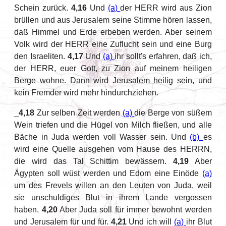
Schein zurück.
4,16
Und
(a)
der HERR wird aus Zion
brüllen und aus Jerusalem seine Stimme hören lassen,
daß Himmel und Erde erbeben werden. Aber seinem
Volk wird der HERR eine Zuflucht sein und eine Burg
den Israeliten.
4,17
Und
(a)
ihr sollt's erfahren, daß ich,
der HERR, euer Gott, zu Zion auf meinem heiligen
Berge wohne. Dann wird Jerusalem heilig sein, und
kein Fremder wird mehr hindurchziehen.
_
4,18
Zur selben Zeit werden
(a)
die Berge von süßem
Wein triefen und die Hügel von Milch fließen, und alle
Bäche in Juda werden voll Wasser sein. Und
(b)
es
wird eine Quelle ausgehen vom Hause des HERRN,
die wird das Tal Schittim bewässern.
4,19
Aber
Ägypten soll wüst werden und Edom eine Einöde
(a)
um des Frevels willen an den Leuten von Juda, weil
sie unschuldiges Blut in ihrem Lande vergossen
haben.
4,20
Aber Juda soll für immer bewohnt werden
und Jerusalem für und für.
4,21
Und ich will
(a)
ihr Blut