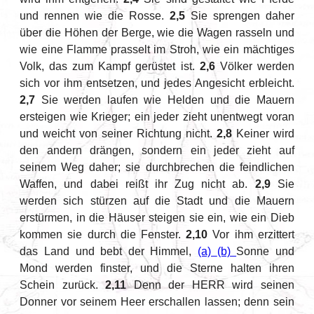
und rennen wie die Rosse.
2,5
Sie sprengen daher
über die Höhen der Berge, wie die Wagen rasseln und
wie eine Flamme prasselt im Stroh, wie ein mächtiges
Volk, das zum Kampf gerüstet ist.
2,6
Völker werden
sich vor ihm entsetzen, und jedes Angesicht erbleicht.
2,7
Sie werden laufen wie Helden und die Mauern
ersteigen wie Krieger; ein jeder zieht unentwegt voran
und weicht von seiner Richtung nicht.
2,8
Keiner wird
den andern drängen, sondern ein jeder zieht auf
seinem Weg daher; sie durchbrechen die feindlichen
Waffen, und dabei reißt ihr Zug nicht ab.
2,9
Sie
werden sich stürzen auf die Stadt und die Mauern
erstürmen, in die Häuser steigen sie ein, wie ein Dieb
kommen sie durch die Fenster.
2,10
Vor ihm erzittert
das Land und bebt der Himmel,
(a)
(b)
Sonne und
Mond werden finster, und die Sterne halten ihren
Schein zurück.
2,11
Denn der HERR wird seinen
Donner vor seinem Heer erschallen lassen; denn sein