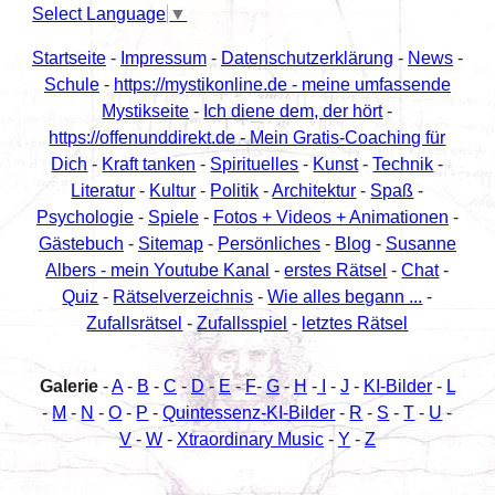
Select Language
▼
Startseite
-
Impressum
-
Datenschutzerklärung
-
News
-
Schule
-
https://mystikonline.de - meine umfassende
Mystikseite
-
Ich diene dem, der hört
-
https://offenunddirekt.de - Mein Gratis-Coaching für
Dich
-
Kraft tanken
-
Spirituelles
-
Kunst
-
Technik
-
Literatur
-
Kultur
-
Politik
-
Architektur
-
Spaß
-
Psychologie
-
Spiele
-
Fotos + Videos + Animationen
-
Gästebuch
-
Sitemap
-
Persönliches
-
Blog
-
Susanne
Albers - mein Youtube Kanal
-
erstes Rätsel
-
Chat
-
Quiz
-
Rätselverzeichnis
-
Wie alles begann ...
-
Zufallsrätsel
-
Zufallsspiel
-
letztes Rätsel
Galerie
-
A
-
B
-
C
-
D
-
E
-
F
-
G
-
H
-
I
-
J
-
KI-Bilder
-
L
-
M
-
N
-
O
-
P
-
Quintessenz-KI-Bilder
-
R
-
S
-
T
-
U
-
V
-
W
-
Xtraordinary Music
-
Y
-
Z