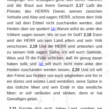
und die Braut aus ihrem Gemach!
2,17
Laßt die
Priester, des HERRN Diener, weinen zwischen
Vorhalle und Altar und sagen: HERR, schone dein Volk
und laß dein Erbteil nicht zuschanden werden, daß
Heiden über sie spotten!
(a)
Warum willst du unter den
Völkern sagen lassen: Wo ist nun ihr Gott?
2,18
Dann
wird der HERR um sein Land eifern und sein Volk
verschonen.
2,19
Und der HERR wird antworten und
zu seinem Volk sagen: Siehe, ich will euch Getreide,
Wein und Öl die Fülle schicken, daß ihr genug daran
haben sollt, und
(a)
will euch nicht mehr unter den
Heiden zuschanden werden lassen.
2,20
Und ich will
den Feind aus Norden von euch wegtreiben und ihn in
ein dürres und wüstes Land verstoßen, seine Spitze in
das östliche Meer und sein Ende in das westliche
Meer; er soll verfaulen und stinken, denn er hat
Gewaltiges getan.
_
2,21
Fürchte dich nicht, liebes Land, sondern sei