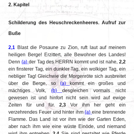
2. Kapitel
Schilderung des Heuschreckenheeres. Aufruf zur
Buße
2,1
Blast die Posaune zu Zion, ruft laut auf meinem
heiligen Berge! Erzittert, alle Bewohner des Landes!
Denn
(a)
der Tag des HERRN kommt und ist nahe,
2,2
ein finsterer Tag, ein dunkler Tag, ein wolkiger Tag, ein
nebliger Tag! Gleichwie die Morgenröte sich ausbreitet
über die Berge, so
(a)
kommt ein großes und
mächtiges Volk,
(b)
desgleichen vormals nicht
gewesen ist und hinfort nicht sein wird auf ewige
Zeiten für und für.
2,3
Vor ihm her geht ein
verzehrendes Feuer und hinter ihm
(a)
eine brennende
Flamme. Das Land ist vor ihm wie der Garten Eden,
aber nach ihm wie eine wüste Einöde, und niemand
wird ihm entgehen.
2,4
Sie sind gestaltet wie Pferde