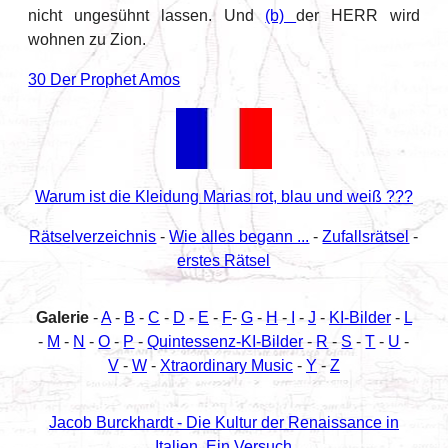
nicht ungesühnt lassen. Und
(b)
der HERR wird
wohnen zu Zion.
30 Der Prophet Amos
Warum ist die Kleidung Marias rot, blau und weiß ???
Rätselverzeichnis
-
Wie alles begann ...
-
Zufallsrätsel
-
erstes Rätsel
Galerie
-
A
-
B
-
C
-
D
-
E
-
F
-
G
-
H
-
I
-
J
-
KI-Bilder
-
L
-
M
-
N
-
O
-
P
-
Quintessenz-KI-Bilder
-
R
-
S
-
T
-
U
-
V
-
W
-
Xtraordinary Music
-
Y
-
Z
Jacob Burckhardt - Die Kultur der Renaissance in
Italien. Ein Versuch