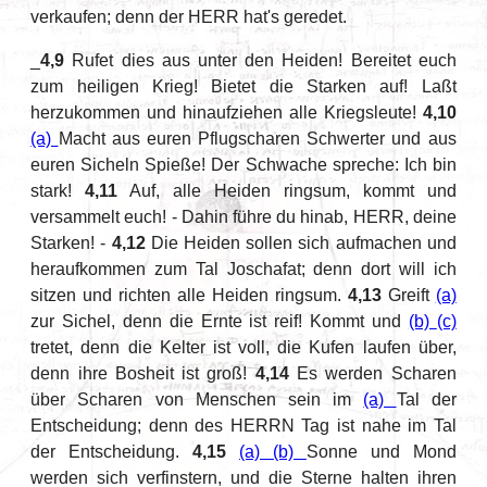
verkaufen; denn der HERR hat's geredet.
_
4,9
Rufet dies aus unter den Heiden! Bereitet euch
zum heiligen Krieg! Bietet die Starken auf! Laßt
herzukommen und hinaufziehen alle Kriegsleute!
4,10
(a)
Macht aus euren Pflugscharen Schwerter und aus
euren Sicheln Spieße! Der Schwache spreche: Ich bin
stark!
4,11
Auf, alle Heiden ringsum, kommt und
versammelt euch! - Dahin führe du hinab, HERR, deine
Starken! -
4,12
Die Heiden sollen sich aufmachen und
heraufkommen zum Tal Joschafat; denn dort will ich
sitzen und richten alle Heiden ringsum.
4,13
Greift
(a)
zur Sichel, denn die Ernte ist reif! Kommt und
(b)
(c)
tretet, denn die Kelter ist voll, die Kufen laufen über,
denn ihre Bosheit ist groß!
4,14
Es werden Scharen
über Scharen von Menschen sein im
(a)
Tal der
Entscheidung; denn des HERRN Tag ist nahe im Tal
der Entscheidung.
4,15
(a)
(b)
Sonne und Mond
werden sich verfinstern, und die Sterne halten ihren