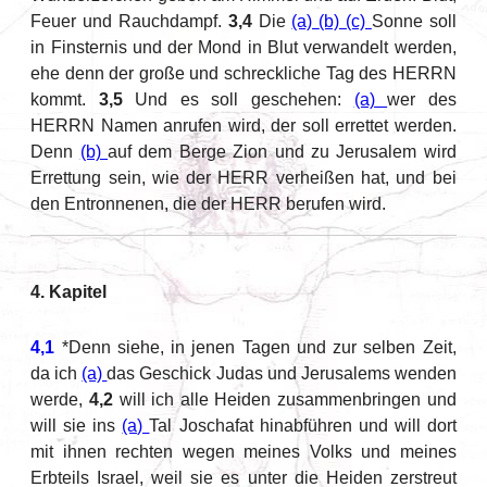
Feuer und Rauchdampf.
3,4
Die
(a)
(b)
(c)
Sonne soll
in Finsternis und der Mond in Blut verwandelt werden,
ehe denn der große und schreckliche Tag des HERRN
kommt.
3,5
Und es soll geschehen:
(a)
wer des
HERRN Namen anrufen wird, der soll errettet werden.
Denn
(b)
auf dem Berge Zion und zu Jerusalem wird
Errettung sein, wie der HERR verheißen hat, und bei
den Entronnenen, die der HERR berufen wird.
4. Kapitel
4,1
*Denn siehe, in jenen Tagen und zur selben Zeit,
da ich
(a)
das Geschick Judas und Jerusalems wenden
werde,
4,2
will ich alle Heiden zusammenbringen und
will sie ins
(a)
Tal Joschafat hinabführen und will dort
mit ihnen rechten wegen meines Volks und meines
Erbteils Israel, weil sie es unter die Heiden zerstreut