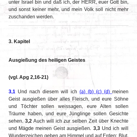
unter Israel bin und daß ich, der HERR, euer Gott bin,
und sonst keiner mehr, und mein Volk soll nicht mehr
zuschanden werden.
3. Kapitel
Ausgießung des heiligen Geistes
(vgl. Apg 2,16-21)
3,1
Und nach diesem will ich
(a)
(b)
(c)
(d)
meinen
Geist ausgießen über alles Fleisch, und eure Söhne
und Töchter sollen weissagen, eure Alten sollen
Träume haben, und eure Jünglinge sollen Gesichte
sehen.
3,2
Auch will ich zur selben Zeit über Knechte
und Mägde meinen Geist ausgießen.
3,3
Und ich will
Wunderzeichen geben am Himmel und auf Erden: Blut,