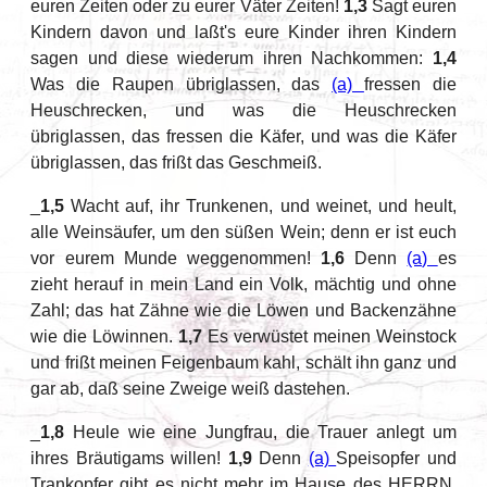
euren Zeiten oder zu eurer Väter Zeiten!
1,3
Sagt euren
Kindern davon und laßt's eure Kinder ihren Kindern
sagen und diese wiederum ihren Nachkommen:
1,4
Was die Raupen übriglassen, das
(a)
fressen die
Heuschrecken, und was die Heuschrecken
übriglassen, das fressen die Käfer, und was die Käfer
übriglassen, das frißt das Geschmeiß.
_
1,5
Wacht auf, ihr Trunkenen, und weinet, und heult,
alle Weinsäufer, um den süßen Wein; denn er ist euch
vor eurem Munde weggenommen!
1,6
Denn
(a)
es
zieht herauf in mein Land ein Volk, mächtig und ohne
Zahl; das hat Zähne wie die Löwen und Backenzähne
wie die Löwinnen.
1,7
Es verwüstet meinen Weinstock
und frißt meinen Feigenbaum kahl, schält ihn ganz und
gar ab, daß seine Zweige weiß dastehen.
_
1,8
Heule wie eine Jungfrau, die Trauer anlegt um
ihres Bräutigams willen!
1,9
Denn
(a)
Speisopfer und
Trankopfer gibt es nicht mehr im Hause des HERRN,