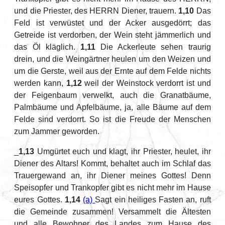
und die Priester, des HERRN Diener, trauern.
1,10
Das
Feld ist verwüstet und der Acker ausgedörrt; das
Getreide ist verdorben, der Wein steht jämmerlich und
das Öl kläglich.
1,11
Die Ackerleute sehen traurig
drein, und die Weingärtner heulen um den Weizen und
um die Gerste, weil aus der Ernte auf dem Felde nichts
werden kann,
1,12
weil der Weinstock verdorrt ist und
der Feigenbaum verwelkt, auch die Granatbäume,
Palmbäume und Apfelbäume, ja, alle Bäume auf dem
Felde sind verdorrt. So ist die Freude der Menschen
zum Jammer geworden.
_
1,13
Umgürtet euch und klagt, ihr Priester, heulet, ihr
Diener des Altars! Kommt, behaltet auch im Schlaf das
Trauergewand an, ihr Diener meines Gottes! Denn
Speisopfer und Trankopfer gibt es nicht mehr im Hause
eures Gottes.
1,14
(a)
Sagt ein heiliges Fasten an, ruft
die Gemeinde zusammen! Versammelt die Ältesten
und alle Bewohner des Landes zum Hause des