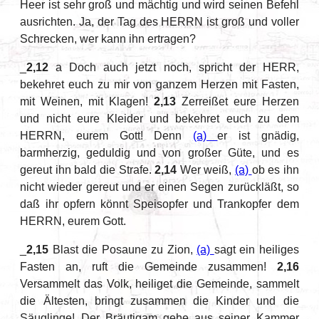
Heer ist sehr groß und mächtig und wird seinen Befehl
ausrichten. Ja, der Tag des HERRN ist groß und voller
Schrecken, wer kann ihn ertragen?
_
2,12
a Doch auch jetzt noch, spricht der HERR,
bekehret euch zu mir von ganzem Herzen mit Fasten,
mit Weinen, mit Klagen!
2,13
Zerreißet eure Herzen
und nicht eure Kleider und bekehret euch zu dem
HERRN, eurem Gott! Denn
(a)
er ist gnädig,
barmherzig, geduldig und von großer Güte, und es
gereut ihn bald die Strafe.
2,14
Wer weiß,
(a)
ob es ihn
nicht wieder gereut und er einen Segen zurückläßt, so
daß ihr opfern könnt Speisopfer und Trankopfer dem
HERRN, eurem Gott.
_
2,15
Blast die Posaune zu Zion,
(a)
sagt ein heiliges
Fasten an, ruft die Gemeinde zusammen!
2,16
Versammelt das Volk, heiliget die Gemeinde, sammelt
die Ältesten, bringt zusammen die Kinder und die
Säuglinge! Der Bräutigam gehe aus seiner Kammer