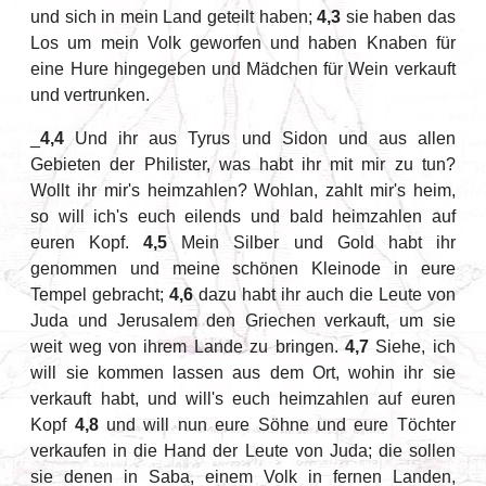
und sich in mein Land geteilt haben;
4,3
sie haben das
Los um mein Volk geworfen und haben Knaben für
eine Hure hingegeben und Mädchen für Wein verkauft
und vertrunken.
_
4,4
Und ihr aus Tyrus und Sidon und aus allen
Gebieten der Philister, was habt ihr mit mir zu tun?
Wollt ihr mir's heimzahlen? Wohlan, zahlt mir's heim,
so will ich's euch eilends und bald heimzahlen auf
euren Kopf.
4,5
Mein Silber und Gold habt ihr
genommen und meine schönen Kleinode in eure
Tempel gebracht;
4,6
dazu habt ihr auch die Leute von
Juda und Jerusalem den Griechen verkauft, um sie
weit weg von ihrem Lande zu bringen.
4,7
Siehe, ich
will sie kommen lassen aus dem Ort, wohin ihr sie
verkauft habt, und will's euch heimzahlen auf euren
Kopf
4,8
und will nun eure Söhne und eure Töchter
verkaufen in die Hand der Leute von Juda; die sollen
sie denen in Saba, einem Volk in fernen Landen,