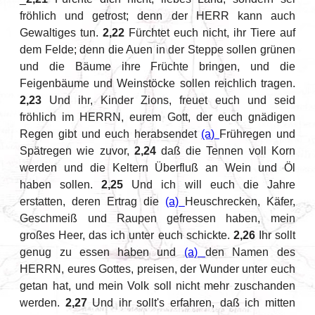
fröhlich und getrost; denn der HERR kann auch
Gewaltiges tun.
2,22
Fürchtet euch nicht, ihr Tiere auf
dem Felde; denn die Auen in der Steppe sollen grünen
und die Bäume ihre Früchte bringen, und die
Feigenbäume und Weinstöcke sollen reichlich tragen.
2,23
Und ihr, Kinder Zions, freuet euch und seid
fröhlich im HERRN, eurem Gott, der euch gnädigen
Regen gibt und euch herabsendet
(a)
Frühregen und
Spätregen wie zuvor,
2,24
daß die Tennen voll Korn
werden und die Keltern Überfluß an Wein und Öl
haben sollen.
2,25
Und ich will euch die Jahre
erstatten, deren Ertrag die
(a)
Heuschrecken, Käfer,
Geschmeiß und Raupen gefressen haben, mein
großes Heer, das ich unter euch schickte.
2,26
Ihr sollt
genug zu essen haben und
(a)
den Namen des
HERRN, eures Gottes, preisen, der Wunder unter euch
getan hat, und mein Volk soll nicht mehr zuschanden
werden.
2,27
Und ihr sollt's erfahren, daß ich mitten