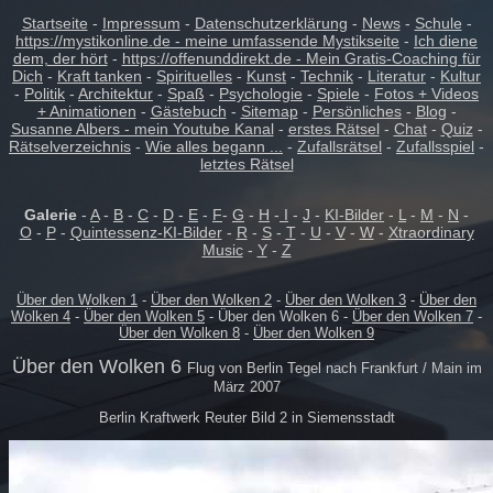
Startseite
-
Impressum
-
Datenschutzerklärung
-
News
-
Schule
-
https://mystikonline.de - meine umfassende Mystikseite
-
Ich diene
dem, der hört
-
https://offenunddirekt.de - Mein Gratis-Coaching für
Dich
-
Kraft tanken
-
Spirituelles
-
Kunst
-
Technik
-
Literatur
-
Kultur
-
Politik
-
Architektur
-
Spaß
-
Psychologie
-
Spiele
-
Fotos + Videos
+ Animationen
-
Gästebuch
-
Sitemap
-
Persönliches
-
Blog
-
Susanne Albers - mein Youtube Kanal
-
erstes Rätsel
-
Chat
-
Quiz
-
Rätselverzeichnis
-
Wie alles begann ...
-
Zufallsrätsel
-
Zufallsspiel
-
letztes Rätsel
Galerie
-
A
-
B
-
C
-
D
-
E
-
F
-
G
-
H
-
I
-
J
-
KI-Bilder
-
L
-
M
-
N
-
O
-
P
-
Quintessenz-KI-Bilder
-
R
-
S
-
T
-
U
-
V
-
W
-
Xtraordinary
Music
-
Y
-
Z
Über den Wolken 1
-
Über den Wolken 2
-
Über den Wolken 3
-
Über den
Wolken 4
-
Über den Wolken 5
- Über den Wolken 6 -
Über den Wolken 7
-
Über den Wolken 8
-
Über den Wolken 9
Über den Wolken 6
Flug von Berlin Tegel nach Frankfurt / Main im
März 2007
Berlin Kraftwerk Reuter Bild 2 in Siemensstadt