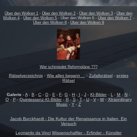
Über den Wolken 1
-
Über den Wolken 2
-
Über den Wolken 3
-
Über den
Wolken 4
-
Über den Wolken 5
- Über den Wolken 6 -
Über den Wolken 7
-
Über den Wolken 8
-
Über den Wolken 9
Wer schmiedet Reformpläne ???
Rätselverzeichnis
-
Wie alles begann ...
-
Zufallsrätsel
-
erstes
Rätsel
Galerie
-
A
-
B
-
C
-
D
-
E
-
F
-
G
-
H
-
I
-
J
-
KI-Bilder
-
L
-
M
-
N
-
O
-
P
-
Quintessenz-KI-Bilder
-
R
-
S
-
T
-
U
-
V
-
W
-
Xtraordinary
Music
-
Y
-
Z
Jacob Burckhardt - Die Kultur der Renaissance in Italien. Ein
Versuch
Leonardo da Vinci
Wissenschaftler - Erfinder - Künstler